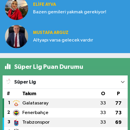
ELIFE AYVA
Bazen gemileri yakmak gerekiyor!
MUSTAFA ARGUZ
Altyapı varsa gelecek vardır
Süper Lig Puan Durumu
Süper Lig
#
Takım
O
P
1
Galatasaray
33
77
2
Fenerbahçe
33
73
3
Trabzonspor
33
69