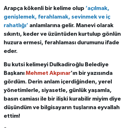
Arapça kökenli bir kelime olup
‘açılmak,
genişlemek, ferahlamak, sevinmek ve iç
rahatlığı’
anlamlarına gelir. Manevi olarak
sıkıntı, keder ve üzüntüden kurtulup gönlün
huzura ermesi, ferahlaması durumunu ifade
eder.
Bu kutsi kelimeyi Dulkadiroğlu Belediye
Başkanı
Mehmet Akpınar
’ın bir yazısında
gördüm. Derin anlam içerdiğinden, yerel
yönetimlerle, siyasetle, günlük yaşamla,
basın camiası ile bir ilişki kurabilir miyim diye
düşündüm ve bilgisayarın tuşlarına eyvallah
ettim!