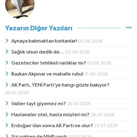
Yazarın Diğer Yazıları
Aynaya bakmaktan korkanlar!
06.08.2026
Sağlık olsun dedik de…
05.08.2026
Gazeteciler tehlikeli varlıklar mı?
03.08.2026
Başkan Akpınar ve mahalle ruhu!
01.08.2026
AK Parti, YENİ Parti’ye hangi gözle bakıyor?
30.07.2026
Valiler tayt giyemez mi?
28.07.2026
Hastaneler otel, hasta müşteri mi?
26.07.2026
Erdoğan’dan sonra AK Parti ne olur?
25.07.2026
Siz yokken de MHP vardı
23.07.2026