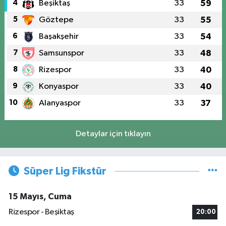
4
Beşiktaş
33
59
5
Göztepe
33
55
6
Başakşehir
33
54
7
Samsunspor
33
48
8
Rizespor
33
40
9
Konyaspor
33
40
10
Alanyaspor
33
37
Detaylar için tıklayın
Süper Lig Fikstür
15 Mayıs, Cuma
Rizespor - Beşiktaş
20:00