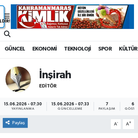
Nöbetçi Eczaneler
Hava Durumu
GÜNCEL
EKONOMİ
TEKNOLOJİ
SPOR
KÜLTÜR
Namaz Vakitleri
Trafik Durumu
İnşirah
EDITÖR
Süper Lig Puan Durumu ve Fikstür
Tüm Manşetler
15.06.2026 - 07:30
15.06.2026 - 07:33
7
65
YAYINLANMA
GÜNCELLEME
PAYLAŞIM
GÖSTE
Son Dakika Haberleri
Paylaş
-
+
A
A
Haber Arşivi