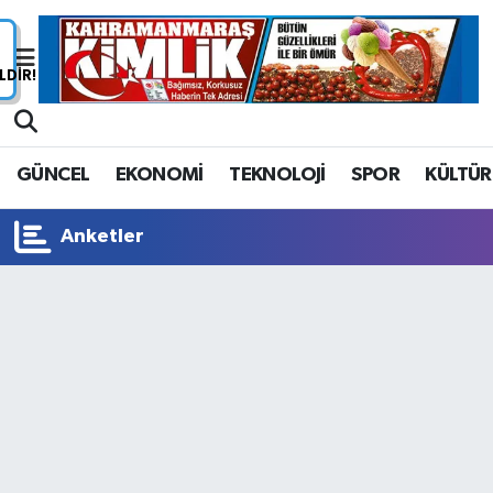
Nöbetçi Eczaneler
Hava Durumu
GÜNCEL
EKONOMİ
TEKNOLOJİ
SPOR
KÜLTÜR
Namaz Vakitleri
Anketler
Trafik Durumu
Süper Lig Puan Durumu ve Fikstür
Tüm Manşetler
Son Dakika Haberleri
Haber Arşivi