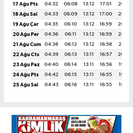
17 Ağu Pts
04:32
06:08
13:12
17:01
20:07
18 Ağu Sal
04:33
06:09
13:12
17:00
20:06
19 Ağu Çar
04:35
06:10
13:12
16:59
20:04
20 Ağu Per
04:36
06:11
13:12
16:59
20:03
21 Ağu Cum
04:38
06:12
13:12
16:58
20:01
22 Ağu Cts
04:39
06:13
13:11
16:57
20:00
23 Ağu Paz
04:40
06:14
13:11
16:56
19:58
24 Ağu Pts
04:42
06:15
13:11
16:55
19:57
25 Ağu Sal
04:43
06:16
13:11
16:55
19:55