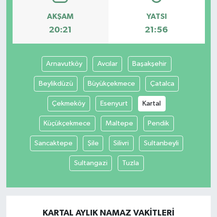
AKŞAM
YATSI
20:21
21:56
Arnavutköy
Avcılar
Başakşehir
Beylikdüzü
Büyükçekmece
Çatalca
Çekmeköy
Esenyurt
Kartal
Küçükçekmece
Maltepe
Pendik
Sancaktepe
Şile
Silivri
Sultanbeyli
Sultangazi
Tuzla
KARTAL AYLIK NAMAZ VAKITLERI