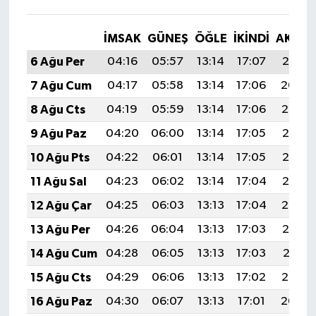
İMSAK
GÜNEŞ
ÖĞLE
İKINDI
AKŞA
6 Ağu Per
04:16
05:57
13:14
17:07
20:21
7 Ağu Cum
04:17
05:58
13:14
17:06
20:20
8 Ağu Cts
04:19
05:59
13:14
17:06
20:19
9 Ağu Paz
04:20
06:00
13:14
17:05
20:18
10 Ağu Pts
04:22
06:01
13:14
17:05
20:16
11 Ağu Sal
04:23
06:02
13:14
17:04
20:15
12 Ağu Çar
04:25
06:03
13:13
17:04
20:14
13 Ağu Per
04:26
06:04
13:13
17:03
20:13
14 Ağu Cum
04:28
06:05
13:13
17:03
20:11
15 Ağu Cts
04:29
06:06
13:13
17:02
20:10
16 Ağu Paz
04:30
06:07
13:13
17:01
20:08