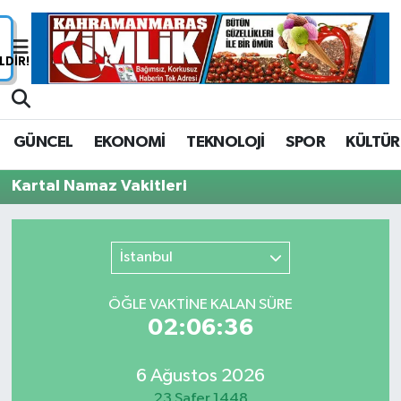
Nöbetçi Eczaneler
Hava Durumu
GÜNCEL
EKONOMİ
TEKNOLOJİ
SPOR
KÜLTÜR
Namaz Vakitleri
Kartal Namaz Vakitleri
Trafik Durumu
Süper Lig Puan Durumu ve Fikstür
İstanbul
Tüm Manşetler
ÖĞLE VAKTİNE KALAN SÜRE
02:06:36
Son Dakika Haberleri
6 Ağustos 2026
Haber Arşivi
23 Safer 1448