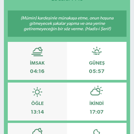
(Mümin) kardeşinle münakaşa etme, onun hoşuna
gitmeyecek şakalar yapma ve ona yerine
getiremeyeceğin bir söz verme. (Hadis-i Şerif)
İMSAK
GÜNEŞ
04:16
05:57
ÖĞLE
İKINDI
13:14
17:07