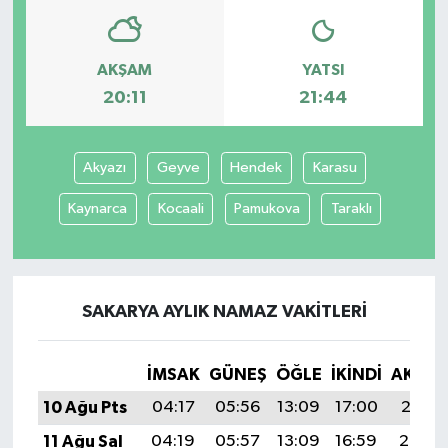
AKŞAM
YATSI
20:11
21:44
Akyazı
Geyve
Hendek
Karasu
Kaynarca
Kocaali
Pamukova
Taraklı
SAKARYA AYLIK NAMAZ VAKITLERI
İMSAK
GÜNEŞ
ÖĞLE
İKINDI
AKŞA
10 Ağu Pts
04:17
05:56
13:09
17:00
20:11
11 Ağu Sal
04:19
05:57
13:09
16:59
20:10