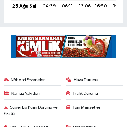
25 Ağu Sal
04:39
06:11
13:06
16:50
19:50
Nöbetçi Eczaneler
Hava Durumu
Namaz Vakitleri
Trafik Durumu
Süper Lig Puan Durumu ve
Tüm Manşetler
Fikstür