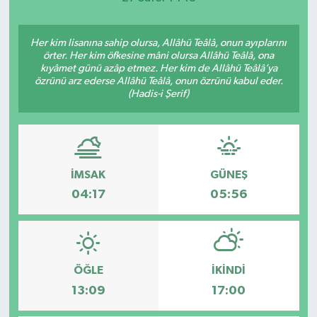
Her kim lisanına sahip olursa, Allâhü Teâlâ, onun ayıplarını
örter. Her kim öfkesine mâni olursa Allâhü Teâlâ, ona
kıyâmet günü azâp etmez. Her kim de Allâhü Teâlâ’ya
özrünü arz ederse Allâhü Teâlâ, onun özrünü kabul eder.
(Hadis-i Şerif)
İMSAK
GÜNEŞ
04:17
05:56
ÖĞLE
İKINDI
13:09
17:00