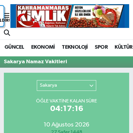
Nöbetçi Eczaneler
Hava Durumu
GÜNCEL
EKONOMİ
TEKNOLOJİ
SPOR
KÜLTÜR
Namaz Vakitleri
Sakarya Namaz Vakitleri
Trafik Durumu
Süper Lig Puan Durumu ve Fikstür
Sakarya
Tüm Manşetler
ÖĞLE VAKTİNE KALAN SÜRE
04:17:16
Son Dakika Haberleri
10 Ağustos 2026
Haber Arşivi
27 Safer 1448