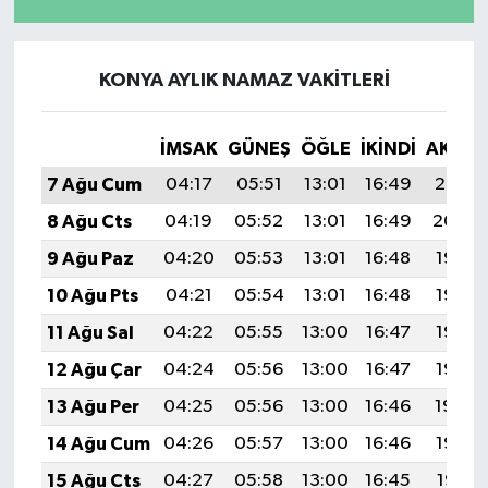
KONYA AYLIK NAMAZ VAKITLERI
İMSAK
GÜNEŞ
ÖĞLE
İKINDI
AKŞA
7 Ağu Cum
04:17
05:51
13:01
16:49
20:01
8 Ağu Cts
04:19
05:52
13:01
16:49
20:00
9 Ağu Paz
04:20
05:53
13:01
16:48
19:58
10 Ağu Pts
04:21
05:54
13:01
16:48
19:57
11 Ağu Sal
04:22
05:55
13:00
16:47
19:56
12 Ağu Çar
04:24
05:56
13:00
16:47
19:55
13 Ağu Per
04:25
05:56
13:00
16:46
19:54
14 Ağu Cum
04:26
05:57
13:00
16:46
19:52
15 Ağu Cts
04:27
05:58
13:00
16:45
19:51