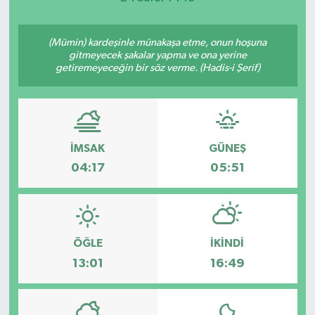
(Mümin) kardeşinle münakaşa etme, onun hoşuna
gitmeyecek şakalar yapma ve ona yerine
getiremeyeceğin bir söz verme. (Hadis-i Şerif)
İMSAK
GÜNEŞ
04:17
05:51
ÖĞLE
İKINDI
13:01
16:49