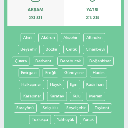
AKŞAM
YATSI
20:01
21:28
Ahırlı
Akören
Akşehir
Altınekin
Beyşehir
Bozkır
Çeltik
Cihanbeyli
Çumra
Derbent
Derebucak
Doğanhisar
Emirgazi
Ereğli
Güneysınır
Hadim
Halkapınar
Hüyük
Ilgın
Kadınhanı
Karapınar
Karatay
Kulu
Meram
Sarayönü
Selçuklu
Seydişehir
Taşkent
Tuzlukçu
Yalıhüyük
Yunak