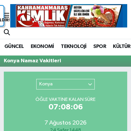
Nöbetçi Eczaneler
Hava Durumu
GÜNCEL
EKONOMİ
TEKNOLOJİ
SPOR
KÜLTÜR
Namaz Vakitleri
Konya Namaz Vakitleri
Trafik Durumu
Süper Lig Puan Durumu ve Fikstür
Konya
Tüm Manşetler
ÖĞLE VAKTİNE KALAN SÜRE
07:08:06
Son Dakika Haberleri
7 Ağustos 2026
Haber Arşivi
24 Safer 1448