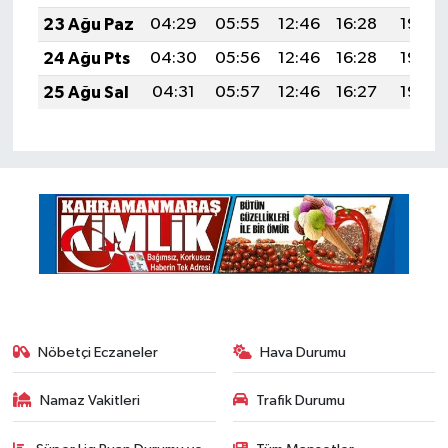
23 Ağu Paz
04:29
05:55
12:46
16:28
19:28
24 Ağu Pts
04:30
05:56
12:46
16:28
19:27
25 Ağu Sal
04:31
05:57
12:46
16:27
19:25
Nöbetçi Eczaneler
Hava Durumu
Namaz Vakitleri
Trafik Durumu