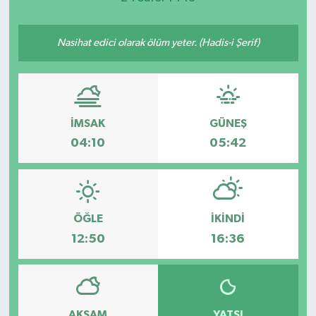
Nasihat edici olarak ölüm yeter. (Hadis-i Şerif)
İMSAK
GÜNEŞ
04:10
05:42
ÖĞLE
İKINDI
12:50
16:36
AKŞAM
YATSI