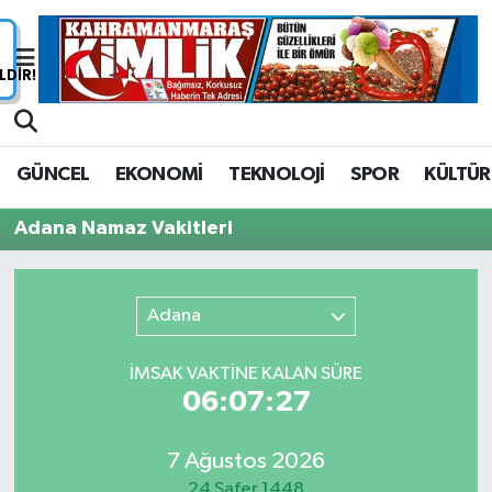
Nöbetçi Eczaneler
Hava Durumu
GÜNCEL
EKONOMİ
TEKNOLOJİ
SPOR
KÜLTÜR
Namaz Vakitleri
Adana Namaz Vakitleri
Trafik Durumu
Süper Lig Puan Durumu ve Fikstür
Adana
Tüm Manşetler
İMSAK VAKTİNE KALAN SÜRE
06:07:27
Son Dakika Haberleri
7 Ağustos 2026
Haber Arşivi
24 Safer 1448