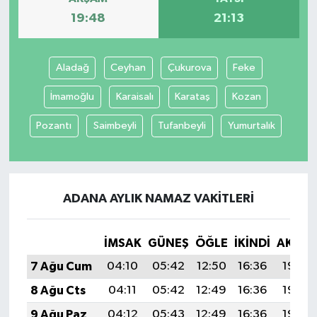
19:48
21:13
Aladağ
Ceyhan
Çukurova
Feke
İmamoğlu
Karaisalı
Karataş
Kozan
Pozantı
Saimbeyli
Tufanbeyli
Yumurtalık
ADANA AYLIK NAMAZ VAKITLERI
İMSAK
GÜNEŞ
ÖĞLE
İKINDI
AKŞA
7 Ağu Cum
04:10
05:42
12:50
16:36
19:48
8 Ağu Cts
04:11
05:42
12:49
16:36
19:46
9 Ağu Paz
04:12
05:43
12:49
16:36
19:45