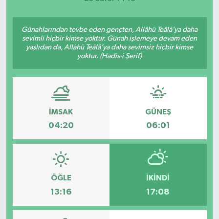
Günahlarından tevbe eden gençten, Allâhü Teâlâ’ya daha
sevimli hiçbir kimse yoktur. Günah işlemeye devam eden
yaşlıdan da, Allâhü Teâlâ’ya daha sevimsiz hiçbir kimse
yoktur. (Hadis-i Şerif)
İMSAK
GÜNEŞ
04:20
06:01
ÖĞLE
İKINDI
13:16
17:08