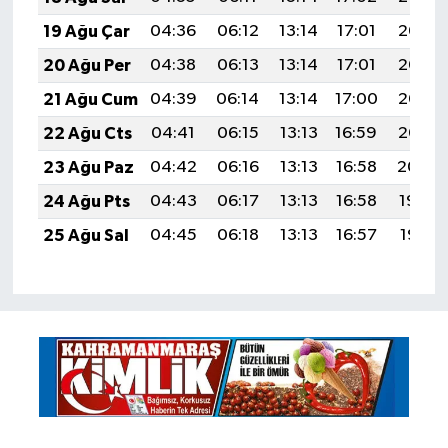
19 Ağu Çar
04:36
06:12
13:14
17:01
20:06
20 Ağu Per
04:38
06:13
13:14
17:01
20:05
21 Ağu Cum
04:39
06:14
13:14
17:00
20:03
22 Ağu Cts
04:41
06:15
13:13
16:59
20:02
23 Ağu Paz
04:42
06:16
13:13
16:58
20:00
24 Ağu Pts
04:43
06:17
13:13
16:58
19:59
25 Ağu Sal
04:45
06:18
13:13
16:57
19:57