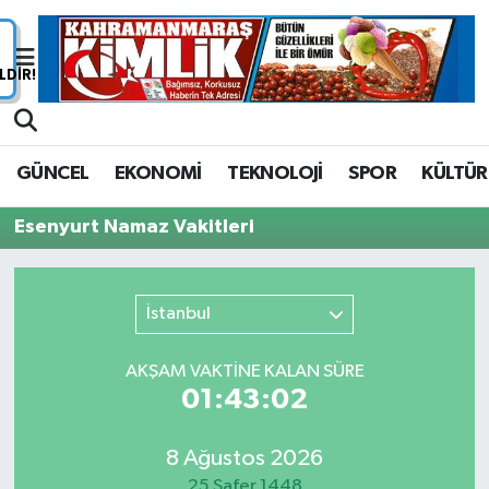
Nöbetçi Eczaneler
Hava Durumu
GÜNCEL
EKONOMİ
TEKNOLOJİ
SPOR
KÜLTÜR
Namaz Vakitleri
Esenyurt Namaz Vakitleri
Trafik Durumu
Süper Lig Puan Durumu ve Fikstür
İstanbul
Tüm Manşetler
AKŞAM VAKTİNE KALAN SÜRE
01:43:02
Son Dakika Haberleri
8 Ağustos 2026
Haber Arşivi
25 Safer 1448