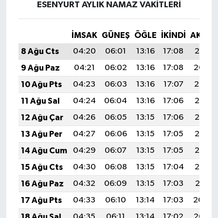
ESENYURT AYLIK NAMAZ VAKITLERI
İMSAK
GÜNEŞ
ÖĞLE
İKINDI
AKŞA
8 Ağu Cts
04:20
06:01
13:16
17:08
20:21
9 Ağu Paz
04:21
06:02
13:16
17:08
20:20
10 Ağu Pts
04:23
06:03
13:16
17:07
20:19
11 Ağu Sal
04:24
06:04
13:16
17:06
20:17
12 Ağu Çar
04:26
06:05
13:15
17:06
20:16
13 Ağu Per
04:27
06:06
13:15
17:05
20:15
14 Ağu Cum
04:29
06:07
13:15
17:05
20:13
15 Ağu Cts
04:30
06:08
13:15
17:04
20:12
16 Ağu Paz
04:32
06:09
13:15
17:03
20:11
17 Ağu Pts
04:33
06:10
13:14
17:03
20:09
18 Ağu Sal
04:35
06:11
13:14
17:02
20:08