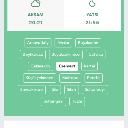
AKŞAM
YATSI
20:21
21:55
Arnavutköy
Avcılar
Başakşehir
Beylikdüzü
Büyükçekmece
Çatalca
Çekmeköy
Esenyurt
Kartal
Küçükçekmece
Maltepe
Pendik
Sancaktepe
Şile
Silivri
Sultanbeyli
Sultangazi
Tuzla