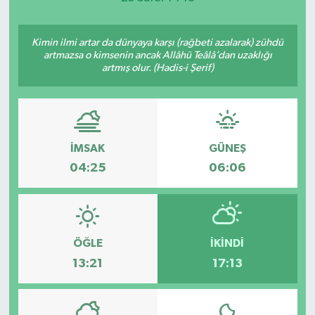
Kimin ilmi artar da dünyaya karşı (rağbeti azalarak) zühdü
artmazsa o kimsenin ancak Allâhü Teâlâ’dan uzaklığı
artmış olur. (Hadis-i Şerif)
İMSAK
GÜNEŞ
04:25
06:06
ÖĞLE
İKINDI
13:21
17:13