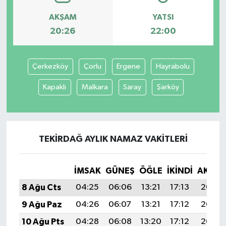
AKŞAM
YATSI
20:26
22:00
Çerkezköy
Çorlu
Ergene
Hayrabolu
Kapaklı
Malkara
Saray
Şarköy
TEKIRDAĞ AYLIK NAMAZ VAKITLERI
İMSAK
GÜNEŞ
ÖĞLE
İKINDI
AKŞA
8 Ağu Cts
04:25
06:06
13:21
17:13
20:26
9 Ağu Paz
04:26
06:07
13:21
17:12
20:25
10 Ağu Pts
04:28
06:08
13:20
17:12
20:23