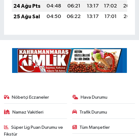
24 Ağu Pts
04:48
06:21
13:17
17:02
20:04
25 Ağu Sal
04:50
06:22
13:17
17:01
20:02
Nöbetçi Eczaneler
Hava Durumu
Namaz Vakitleri
Trafik Durumu
Süper Lig Puan Durumu ve
Tüm Manşetler
Fikstür