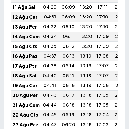
11 Ağu Sal
04:29
06:09
13:20
17:11
20:22
12 Ağu Çar
04:31
06:09
13:20
17:10
20:21
13 Ağu Per
04:32
06:10
13:20
17:10
20:19
14 Ağu Cum
04:34
06:11
13:20
17:09
20:18
15 Ağu Cts
04:35
06:12
13:20
17:09
20:17
16 Ağu Paz
04:37
06:13
13:19
17:08
20:15
17 Ağu Pts
04:38
06:14
13:19
17:07
20:14
18 Ağu Sal
04:40
06:15
13:19
17:07
20:12
19 Ağu Çar
04:41
06:16
13:19
17:06
20:11
20 Ağu Per
04:43
06:17
13:18
17:05
20:10
21 Ağu Cum
04:44
06:18
13:18
17:05
20:08
22 Ağu Cts
04:45
06:19
13:18
17:04
20:07
23 Ağu Paz
04:47
06:20
13:18
17:03
20:05