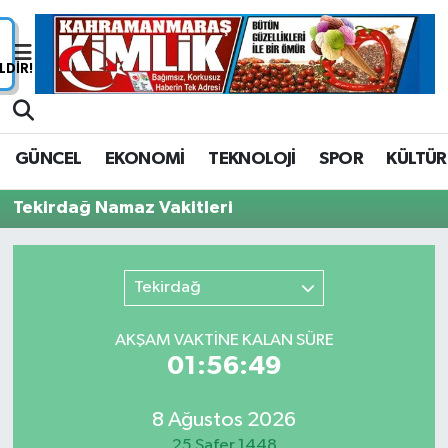
Nöbetçi Eczaneler
Hava Durumu
GÜNCEL
EKONOMİ
TEKNOLOJİ
SPOR
KÜLTÜR
Namaz Vakitleri
Tekirdağ Namaz Vakitleri
Trafik Durumu
Süper Lig Puan Durumu ve Fikstür
Tekirdağ
Tüm Manşetler
AKŞAM VAKTİNE KALAN SÜRE
01:56:49
Son Dakika Haberleri
8 Ağustos 2026
Haber Arşivi
25 Safer 1448