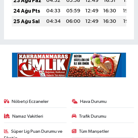
23 Ağu Paz
04:32
05:58
12:49
16:31
19:31
24 Ağu Pts
04:33
05:59
12:49
16:30
19:29
25 Ağu Sal
04:34
06:00
12:49
16:30
19:28
Nöbetçi Eczaneler
Hava Durumu
Namaz Vakitleri
Trafik Durumu
Süper Lig Puan Durumu ve
Tüm Manşetler