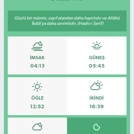
Güçlü bir mümin, zayıf olandan daha hayırlıdır ve Allâhü
Teâlâ’ya daha sevimlidir. (Hadis-i Şerif)
İMSAK
GÜNEŞ
04:13
05:45
ÖĞLE
İKINDI
12:52
16:39