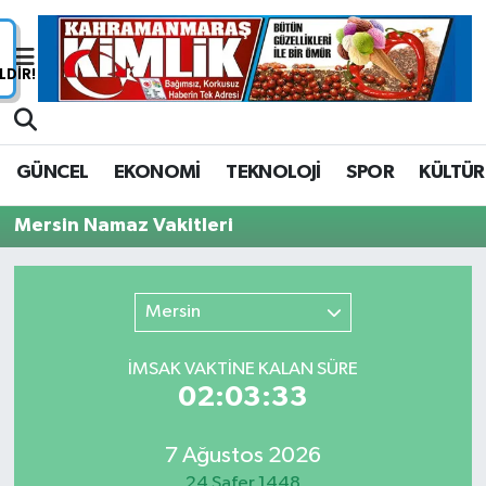
Nöbetçi Eczaneler
Hava Durumu
GÜNCEL
EKONOMİ
TEKNOLOJİ
SPOR
KÜLTÜR
Namaz Vakitleri
Mersin Namaz Vakitleri
Trafik Durumu
Süper Lig Puan Durumu ve Fikstür
Mersin
Tüm Manşetler
İMSAK VAKTİNE KALAN SÜRE
02:03:33
Son Dakika Haberleri
7 Ağustos 2026
Haber Arşivi
24 Safer 1448