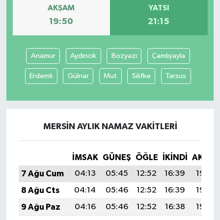
AKŞAM
YATSI
19:50
21:15
Anamur
Aydıncık
Bozyazı
Çamlıyayla
Erdemli
Gülnar
Mut
Silifke
Tarsus
MERSIN AYLIK NAMAZ VAKITLERI
İMSAK
GÜNEŞ
ÖĞLE
İKINDI
AKŞA
7 Ağu Cum
04:13
05:45
12:52
16:39
19:50
8 Ağu Cts
04:14
05:46
12:52
16:39
19:49
9 Ağu Paz
04:16
05:46
12:52
16:38
19:48