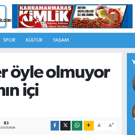
SPOR
KÜLTÜR
YAŞAM
er öyle olmuyor
ın içi
83
-
+
A
A
ÖSTERIM