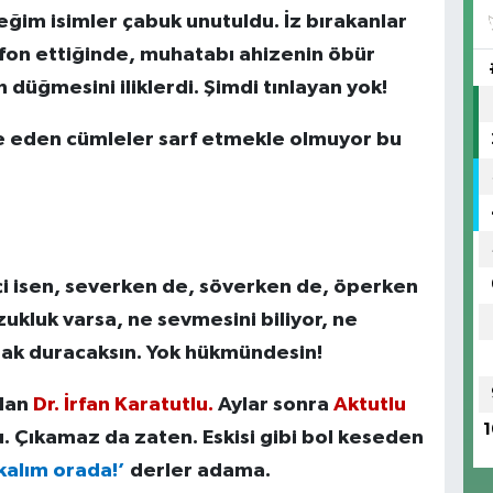
ceğim isimler çabuk unutuldu. İz bırakanlar
efon ettiğinde, muhatabı ahizenin öbür
düğmesini iliklerdi. Şimdi tınlayan yok!
ade eden cümleler sarf etmekle olmuyor bu
i isen, severken de, söverken de, öperken
ukluk varsa, ne sevmesini biliyor, ne
zak duracaksın. Yok hükmündesin!
olan
Dr. İrfan Karatutlu.
Aylar sonra
Aktutlu
1
. Çıkamaz da zaten. Eskisi gibi bol keseden
kalım orada!’
derler adama.