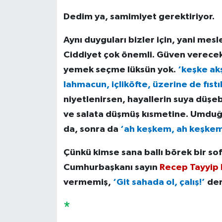
Dedim ya, samimiyet gerektiriyor.
Aynı duyguları bizler için, yani mesl
Ciddiyet çok önemli. Güven vereceks
yemek seçme lüksün yok.
‘keşke ak
lahmacun, içliköfte, üzerine de fıstı
niyetlenirsen, hayallerin suya düşebil
ve salata düşmüş kısmetine. Umduğu
da, sonra da
‘ah keşkem, ah keşke
Çünkü kimse sana ballı börek bir so
Cumhurbaşkanı sayın
Recep Tayyip
vermemiş,
‘Git sahada ol, çalış!’
der
*