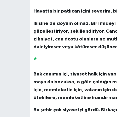
Hayatta bir patlıcan içini severim, bi
İkisine de doyum olmaz. Biri mideyi
güzelleştiriyor, şekillendiriyor. Ca
zihniyet, can dostu olanlara ne mut
dair iyimser veya kötümser düşüncel
*
Bak canımın içi, siyaset halk için ya
maya da bozuksa, o göle çaldığın m
için, memleketin için, vatanın için d
ötekilere, memleketline inandırman
Bu şehir çok siyasetçi gördü. Birkaç