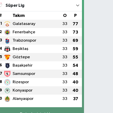
Süper Lig
#
Takım
O
P
1
Galatasaray
33
77
2
Fenerbahçe
33
73
3
Trabzonspor
33
69
4
Beşiktaş
33
59
5
Göztepe
33
55
6
Başakşehir
33
54
7
Samsunspor
33
48
8
Rizespor
33
40
9
Konyaspor
33
40
0
Alanyaspor
33
37