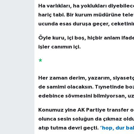
Ha varlıkları, ha yoklukları diyebile
hariç tabi. Bir kurum müdürüne tel
ucunda esas duruşa geçer, ceketinin 
Öyle kuru, içi boş, hiçbir anlam if
işler canımın içi.
*
Her zaman derim, yazarım, siyasetç
de samimi olacaksın. Tıynetinde boz
edebince sövmesini bilmiyorsan, u
Konumuz yine AK Partiye transfer 
olunca sesin soluğun da çıkmaz oldu
atıp tutma devri geçti.
‘hop, dur ba