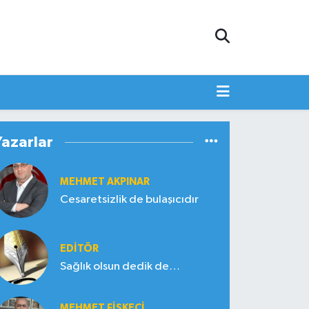
Yazarlar
MEHMET AKPINAR
Cesaretsizlik de bulaşıcıdır
EDITÖR
Sağlık olsun dedik de…
MEHMET FİSKECİ