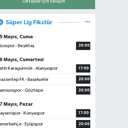
Detaylar için tıklayın
Süper Lig Fikstür
5 Mayıs, Cuma
izespor - Beşiktaş
20:00
6 Mayıs, Cumartesi
atih Karagümrük - Alanyaspor
17:00
aziantep FK - Başakşehir
20:00
amsunspor - Göztepe
20:00
7 Mayıs, Pazar
ayserispor - Konyaspor
17:00
enerbahçe - Eyüpspor
20:00