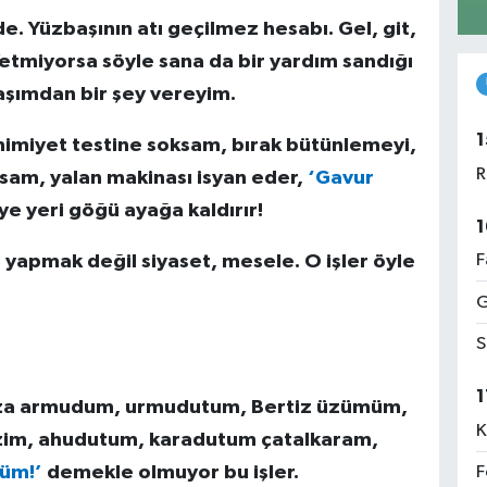
. Yüzbaşının atı geçilmez hesabı. Gel, git,
 Yetmiyorsa söyle sana da bir yardım sandığı
şımdan bir şey vereyim.
1
imiyet testine soksam, bırak bütünlemeyi,
R
oksam, yalan makinası isyan eder,
‘Gavur
ye yeri göğü ayağa kaldırır!
1
F
yapmak değil siyaset, mesele. O işler öyle
G
S
1
za armudum, urmudutum, Bertiz üzümüm,
K
zim, ahudutum, karadutum çatalkaram,
düm!’
demekle olmuyor bu işler.
F