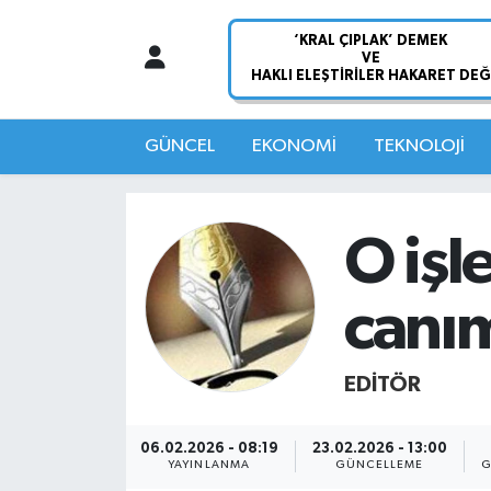
Nöbetçi Eczaneler
Hava Durumu
GÜNCEL
EKONOMİ
TEKNOLOJİ
Namaz Vakitleri
O işl
Trafik Durumu
canım
Süper Lig Puan Durumu ve Fikstür
Tüm Manşetler
EDITÖR
Son Dakika Haberleri
06.02.2026 - 08:19
23.02.2026 - 13:00
YAYINLANMA
GÜNCELLEME
G
Haber Arşivi