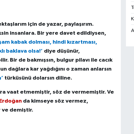
T
K
ektaşlarım için de yazar, paylaşırım.
A
in insanlara. Bir yere davet edildiysen,
şam kabak dolması, hindi kızartması,
klı baklava olsa!’
diye düşünür,
ir. Bir de bakmışsın, bulgur pilavı ile cacık
n dağlara kar yağdığını o zaman anlarsın
m’
türküsünü dolarsın diline.
fra vaat etmemiştir, söz de vermemiştir. Ve
 Erdoğan
da kimseye söz vermez,
 ve demiştir.