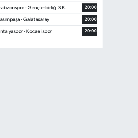
rabzonspor - Gençlerbirliği S.K.
20:00
asımpaşa - Galatasaray
20:00
ntalyaspor - Kocaelispor
20:00