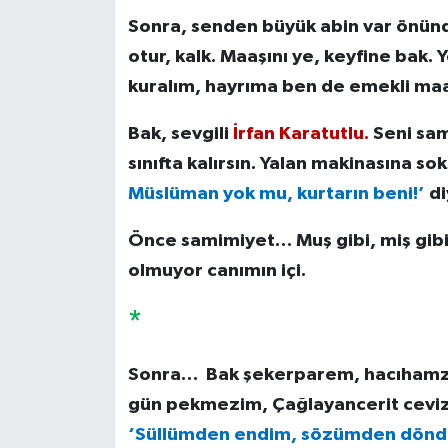
Sonra, senden büyük abin var önünde
otur, kalk. Maaşını ye, keyfine bak.
kuralım, hayrıma ben de emekli maa
Bak, sevgili
İrfan Karatutlu.
Seni sam
sınıfta kalırsın. Yalan makinasına s
Müslüman yok mu, kurtarın beni!’
di
Önce samimiyet… Muş gibi, miş gibi 
olmuyor canımın içi.
*
Sonra… Bak şekerparem, hacıham
gün pekmezim, Çağlayancerit cevi
‘Süllümden endim, sözümden dön