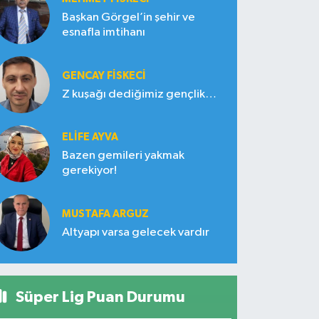
Başkan Görgel’in şehir ve
esnafla imtihanı
GENCAY FİSKECİ
Z kuşağı dediğimiz gençlik…
ELIFE AYVA
Bazen gemileri yakmak
gerekiyor!
MUSTAFA ARGUZ
Altyapı varsa gelecek vardır
Süper Lig Puan Durumu