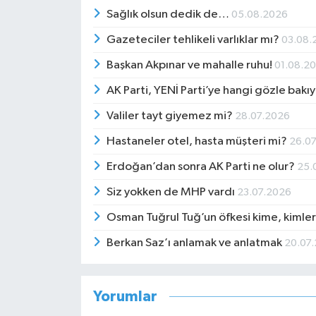
Sağlık olsun dedik de…
05.08.2026
Gazeteciler tehlikeli varlıklar mı?
03.08.
Başkan Akpınar ve mahalle ruhu!
01.08.2
AK Parti, YENİ Parti’ye hangi gözle bakı
Valiler tayt giyemez mi?
28.07.2026
Hastaneler otel, hasta müşteri mi?
26.0
Erdoğan’dan sonra AK Parti ne olur?
25.
Siz yokken de MHP vardı
23.07.2026
Osman Tuğrul Tuğ’un öfkesi kime, kimle
Berkan Saz’ı anlamak ve anlatmak
20.07
Yorumlar