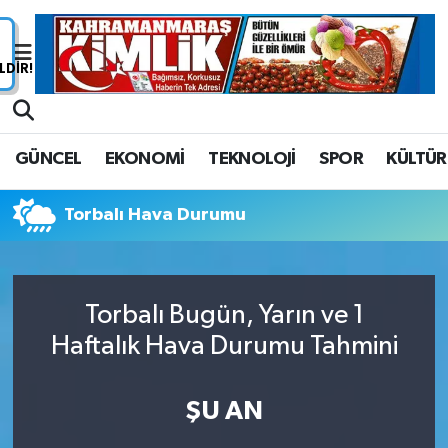
Nöbetçi Eczaneler
Hava Durumu
GÜNCEL
EKONOMİ
TEKNOLOJİ
SPOR
KÜLTÜR
Namaz Vakitleri
Torbalı Hava Durumu
Trafik Durumu
Süper Lig Puan Durumu ve Fikstür
Torbalı Bugün, Yarın ve 1
Tüm Manşetler
Haftalık Hava Durumu Tahmini
Son Dakika Haberleri
ŞU AN
Haber Arşivi