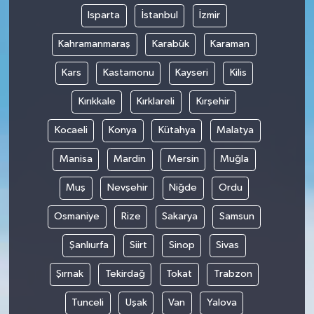
Isparta
İstanbul
İzmir
Kahramanmaraş
Karabük
Karaman
Kars
Kastamonu
Kayseri
Kilis
Kırıkkale
Kırklareli
Kırşehir
Kocaeli
Konya
Kütahya
Malatya
Manisa
Mardin
Mersin
Muğla
Muş
Nevşehir
Niğde
Ordu
Osmaniye
Rize
Sakarya
Samsun
Şanlıurfa
Siirt
Sinop
Sivas
Şırnak
Tekirdağ
Tokat
Trabzon
Tunceli
Uşak
Van
Yalova