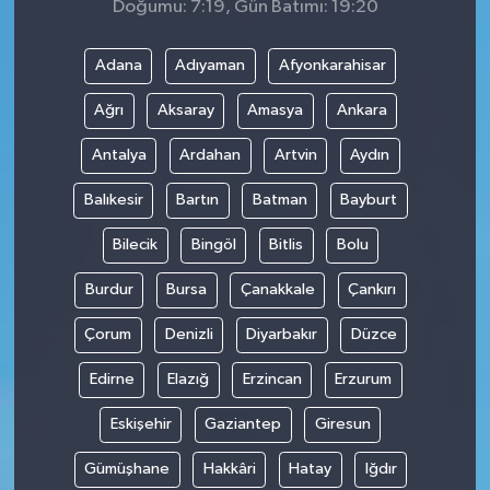
Doğumu: 7:19, Gün Batımı: 19:20
Adana
Adıyaman
Afyonkarahisar
Ağrı
Aksaray
Amasya
Ankara
Antalya
Ardahan
Artvin
Aydın
Balıkesir
Bartın
Batman
Bayburt
Bilecik
Bingöl
Bitlis
Bolu
Burdur
Bursa
Çanakkale
Çankırı
Çorum
Denizli
Diyarbakır
Düzce
Edirne
Elazığ
Erzincan
Erzurum
Eskişehir
Gaziantep
Giresun
Gümüşhane
Hakkâri
Hatay
Iğdır