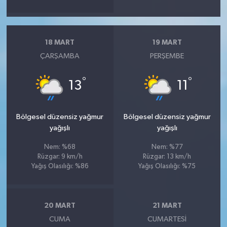
18 MART
19 MART
ÇARŞAMBA
PERŞEMBE
°
°
13
11
Bölgesel düzensiz yağmur
Bölgesel düzensiz yağmur
yağışlı
yağışlı
Nem: %68
Nem: %77
Rüzgar: 9 km/h
Rüzgar: 13 km/h
Yağış Olasılığı: %86
Yağış Olasılığı: %75
20 MART
21 MART
CUMA
CUMARTESI