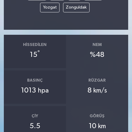
Yozgat
Zonguldak
HISSEDILEN
NEM
°
15
%48
BASINÇ
RÜZGAR
1013
8
hpa
km/s
ÇIY
GÖRÜŞ
5.5
10
km