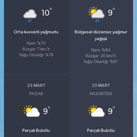
°
°
10
9
Orta kuvvetli yağmurlu
Bölgesel düzensiz yağmur
yağışlı
Nem: %79
Rüzgar: 7 km/h
Nem: %84
Yağış Olasılığı: %76
Rüzgar: 20 km/h
Yağış Olasılığı: %87
22 MART
23 MART
PAZAR
PAZARTESI
°
°
9
9
Parçalı Bulutlu
Parçalı Bulutlu