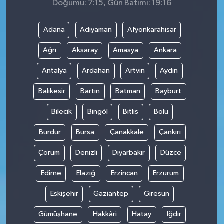
Doğumu: 7:15, Gün Batımı: 19:16
Adana
Adıyaman
Afyonkarahisar
Ağrı
Aksaray
Amasya
Ankara
Antalya
Ardahan
Artvin
Aydın
Balıkesir
Bartın
Batman
Bayburt
Bilecik
Bingöl
Bitlis
Bolu
Burdur
Bursa
Çanakkale
Çankırı
Çorum
Denizli
Diyarbakır
Düzce
Edirne
Elazığ
Erzincan
Erzurum
Eskişehir
Gaziantep
Giresun
Gümüşhane
Hakkâri
Hatay
Iğdır