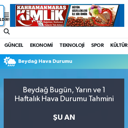
Nöbetçi Eczaneler
Hava Durumu
GÜNCEL
EKONOMİ
TEKNOLOJİ
SPOR
KÜLTÜR
Namaz Vakitleri
Beydağ Hava Durumu
Trafik Durumu
Süper Lig Puan Durumu ve Fikstür
Beydağ Bugün, Yarın ve 1
Tüm Manşetler
Haftalık Hava Durumu Tahmini
Son Dakika Haberleri
ŞU AN
Haber Arşivi