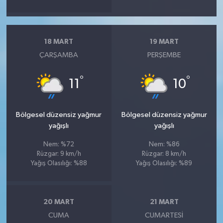
18 MART
19 MART
ÇARŞAMBA
PERŞEMBE
°
°
11
10
Bölgesel düzensiz yağmur
Bölgesel düzensiz yağmur
yağışlı
yağışlı
Nem: %72
Nem: %86
Rüzgar: 9 km/h
Rüzgar: 8 km/h
Yağış Olasılığı: %88
Yağış Olasılığı: %89
20 MART
21 MART
CUMA
CUMARTESI