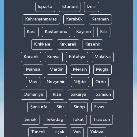
Isparta
İstanbul
İzmir
Kahramanmaraş
Karabük
Karaman
Kars
Kastamonu
Kayseri
Kilis
Kırıkkale
Kırklareli
Kırşehir
Kocaeli
Konya
Kütahya
Malatya
Manisa
Mardin
Mersin
Muğla
Muş
Nevşehir
Niğde
Ordu
Osmaniye
Rize
Sakarya
Samsun
Şanlıurfa
Siirt
Sinop
Sivas
Şırnak
Tekirdağ
Tokat
Trabzon
Tunceli
Uşak
Van
Yalova