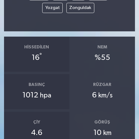
Yozgat
Zonguldak
HISSEDILEN
NEM
°
16
%55
BASINÇ
RÜZGAR
1012
6
hpa
km/s
ÇIY
GÖRÜŞ
4.6
10
km