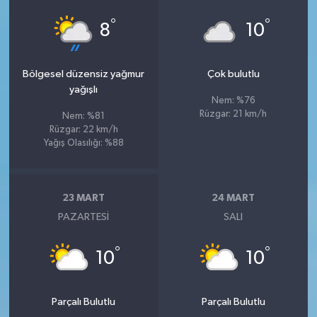
°
°
8
10
Bölgesel düzensiz yağmur
Çok bulutlu
yağışlı
Nem: %76
Rüzgar: 21 km/h
Nem: %81
Rüzgar: 22 km/h
Yağış Olasılığı: %88
23 MART
24 MART
PAZARTESI
SALI
°
°
10
10
Parçalı Bulutlu
Parçalı Bulutlu