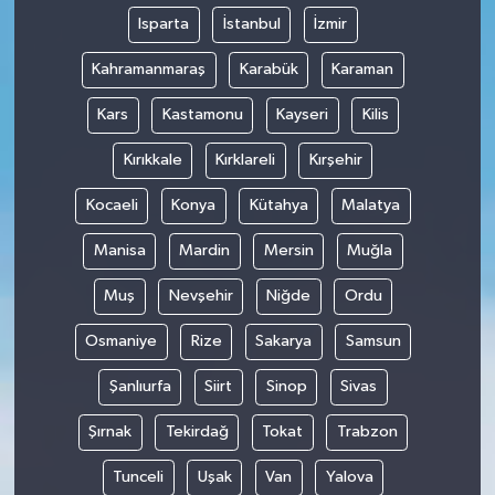
Isparta
İstanbul
İzmir
Kahramanmaraş
Karabük
Karaman
Kars
Kastamonu
Kayseri
Kilis
Kırıkkale
Kırklareli
Kırşehir
Kocaeli
Konya
Kütahya
Malatya
Manisa
Mardin
Mersin
Muğla
Muş
Nevşehir
Niğde
Ordu
Osmaniye
Rize
Sakarya
Samsun
Şanlıurfa
Siirt
Sinop
Sivas
Şırnak
Tekirdağ
Tokat
Trabzon
Tunceli
Uşak
Van
Yalova