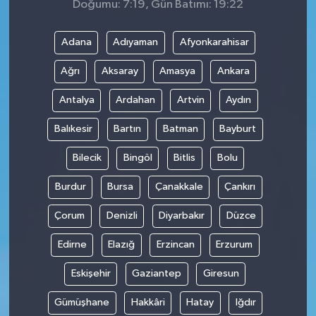
Doğumu: 7:19, Gün Batımı: 19:22
Adana
Adıyaman
Afyonkarahisar
Ağrı
Aksaray
Amasya
Ankara
Antalya
Ardahan
Artvin
Aydın
Balıkesir
Bartın
Batman
Bayburt
Bilecik
Bingöl
Bitlis
Bolu
Burdur
Bursa
Çanakkale
Çankırı
Çorum
Denizli
Diyarbakır
Düzce
Edirne
Elazığ
Erzincan
Erzurum
Eskişehir
Gaziantep
Giresun
Gümüşhane
Hakkâri
Hatay
Iğdır