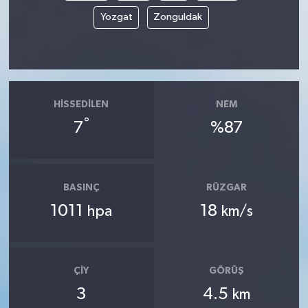
Yozgat
Zonguldak
HISSEDILEN
NEM
°
7
%87
BASINÇ
RÜZGAR
1011
18
hpa
km/s
ÇIY
GÖRÜŞ
3
4.5
km