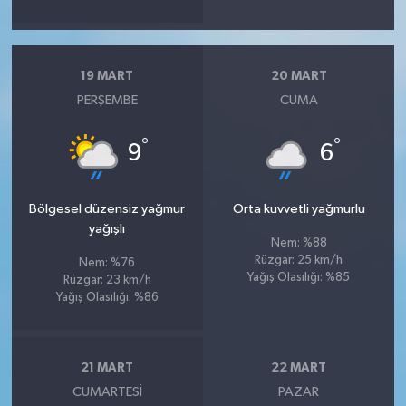
19 MART
20 MART
PERŞEMBE
CUMA
°
°
9
6
Bölgesel düzensiz yağmur
Orta kuvvetli yağmurlu
yağışlı
Nem: %88
Rüzgar: 25 km/h
Nem: %76
Yağış Olasılığı: %85
Rüzgar: 23 km/h
Yağış Olasılığı: %86
21 MART
22 MART
CUMARTESI
PAZAR