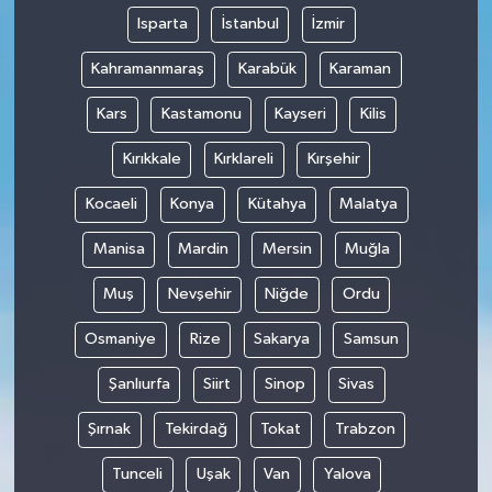
Isparta
İstanbul
İzmir
Kahramanmaraş
Karabük
Karaman
Kars
Kastamonu
Kayseri
Kilis
Kırıkkale
Kırklareli
Kırşehir
Kocaeli
Konya
Kütahya
Malatya
Manisa
Mardin
Mersin
Muğla
Muş
Nevşehir
Niğde
Ordu
Osmaniye
Rize
Sakarya
Samsun
Şanlıurfa
Siirt
Sinop
Sivas
Şırnak
Tekirdağ
Tokat
Trabzon
Tunceli
Uşak
Van
Yalova