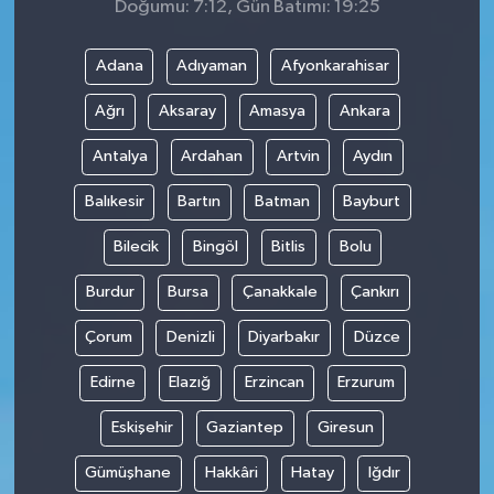
Doğumu: 7:12, Gün Batımı: 19:25
Adana
Adıyaman
Afyonkarahisar
Ağrı
Aksaray
Amasya
Ankara
Antalya
Ardahan
Artvin
Aydın
Balıkesir
Bartın
Batman
Bayburt
Bilecik
Bingöl
Bitlis
Bolu
Burdur
Bursa
Çanakkale
Çankırı
Çorum
Denizli
Diyarbakır
Düzce
Edirne
Elazığ
Erzincan
Erzurum
Eskişehir
Gaziantep
Giresun
Gümüşhane
Hakkâri
Hatay
Iğdır