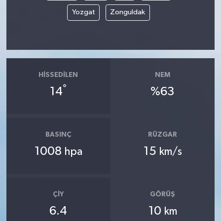
Yozgat
Zonguldak
HISSEDILEN
NEM
°
14
%63
BASINÇ
RÜZGAR
1008
15
hpa
km/s
ÇIY
GÖRÜŞ
6.4
10
km