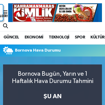
Nöbetçi Eczaneler
Hava Durumu
GÜNCEL
EKONOMİ
TEKNOLOJİ
SPOR
KÜLTÜR
Namaz Vakitleri
Bornova Hava Durumu
Trafik Durumu
Süper Lig Puan Durumu ve Fikstür
Bornova Bugün, Yarın ve 1
Tüm Manşetler
Haftalık Hava Durumu Tahmini
Son Dakika Haberleri
ŞU AN
Haber Arşivi