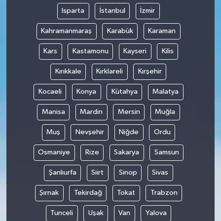
Isparta
İstanbul
İzmir
Kahramanmaraş
Karabük
Karaman
Kars
Kastamonu
Kayseri
Kilis
Kırıkkale
Kırklareli
Kırşehir
Kocaeli
Konya
Kütahya
Malatya
Manisa
Mardin
Mersin
Muğla
Muş
Nevşehir
Niğde
Ordu
Osmaniye
Rize
Sakarya
Samsun
Şanlıurfa
Siirt
Sinop
Sivas
Şırnak
Tekirdağ
Tokat
Trabzon
Tunceli
Uşak
Van
Yalova