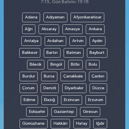
7:15, Gün Batımı: 19:18
Adana
Adıyaman
Afyonkarahisar
Ağrı
Aksaray
Amasya
Ankara
Antalya
Ardahan
Artvin
Aydın
Balıkesir
Bartın
Batman
Bayburt
Bilecik
Bingöl
Bitlis
Bolu
Burdur
Bursa
Çanakkale
Çankırı
Çorum
Denizli
Diyarbakır
Düzce
Edirne
Elazığ
Erzincan
Erzurum
Eskişehir
Gaziantep
Giresun
Gümüşhane
Hakkâri
Hatay
Iğdır