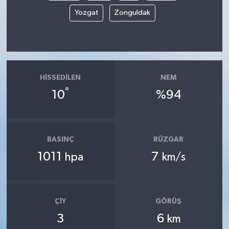
Yozgat
Zonguldak
HISSEDILEN
NEM
°
10
%94
BASINÇ
RÜZGAR
1011
7
hpa
km/s
ÇIY
GÖRÜŞ
3
6
km