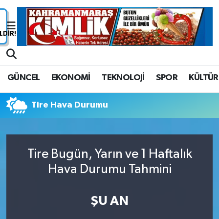
Nöbetçi Eczaneler
Hava Durumu
GÜNCEL
EKONOMİ
TEKNOLOJİ
SPOR
KÜLTÜR
Namaz Vakitleri
Tire Hava Durumu
Trafik Durumu
Süper Lig Puan Durumu ve Fikstür
Tire Bugün, Yarın ve 1 Haftalık
Tüm Manşetler
Hava Durumu Tahmini
Son Dakika Haberleri
ŞU AN
Haber Arşivi