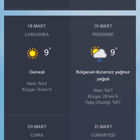
18 MART
19 MART
ÇARŞAMBA
PERŞEMBE
°
°
9
9
Güneşli
Bölgesel düzensiz yağmur
yağışlı
Nem: %64
Rüzgar: 16 km/h
Nem: %67
Rüzgar: 28 km/h
Yağış Olasılığı: %87
20 MART
21 MART
CUMA
CUMARTESI