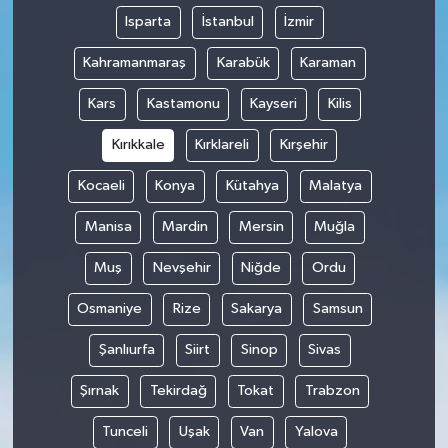
Isparta
İstanbul
İzmir
Kahramanmaraş
Karabük
Karaman
Kars
Kastamonu
Kayseri
Kilis
Kırıkkale
Kırklareli
Kırşehir
Kocaeli
Konya
Kütahya
Malatya
Manisa
Mardin
Mersin
Muğla
Muş
Nevşehir
Niğde
Ordu
Osmaniye
Rize
Sakarya
Samsun
Şanlıurfa
Siirt
Sinop
Sivas
Şırnak
Tekirdağ
Tokat
Trabzon
Tunceli
Uşak
Van
Yalova