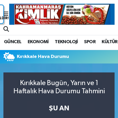
Nöbetçi Eczaneler
Hava Durumu
GÜNCEL
EKONOMİ
TEKNOLOJİ
SPOR
KÜLTÜR
Namaz Vakitleri
Kırıkkale Hava Durumu
Trafik Durumu
Süper Lig Puan Durumu ve Fikstür
Kırıkkale Bugün, Yarın ve 1
Tüm Manşetler
Haftalık Hava Durumu Tahmini
Son Dakika Haberleri
ŞU AN
Haber Arşivi