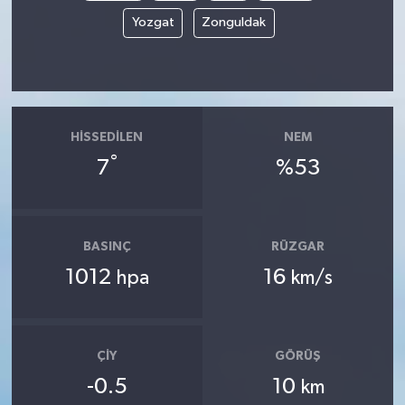
Yozgat
Zonguldak
HISSEDILEN
NEM
°
7
%53
BASINÇ
RÜZGAR
1012
16
hpa
km/s
ÇIY
GÖRÜŞ
-0.5
10
km