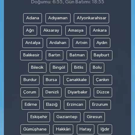
Doğumu: 6:55, Gün Batımı: 18:55
Adana
Adıyaman
Afyonkarahisar
Ağrı
Aksaray
Amasya
Ankara
Antalya
Ardahan
Artvin
Aydın
Balıkesir
Bartın
Batman
Bayburt
Bilecik
Bingöl
Bitlis
Bolu
Burdur
Bursa
Çanakkale
Çankırı
Çorum
Denizli
Diyarbakır
Düzce
Edirne
Elazığ
Erzincan
Erzurum
Eskişehir
Gaziantep
Giresun
Gümüşhane
Hakkâri
Hatay
Iğdır