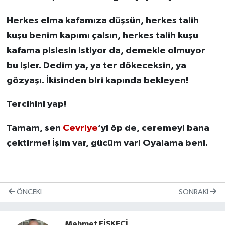
Herkes elma kafamıza düşsün, herkes talih
kuşu benim kapımı çalsın, herkes talih kuşu
kafama pislesin istiyor da, demekle olmuyor
bu işler. Dedim ya, ya ter dökeceksin, ya
gözyaşı. İkisinden biri kapında bekleyen!
Tercihini yap!
Tamam, sen
Cevriye
’yi öp de, ceremeyi bana
çektirme! İşim var, gücüm var! Oyalama beni.
ÖNCEKI
SONRAKI
Mehmet FİSKECİ