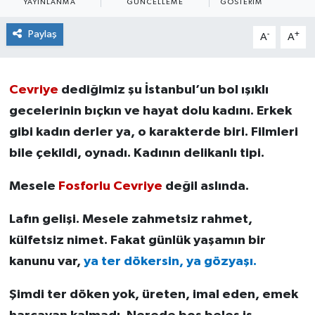
YAYINLANMA
GÜNCELLEME
GÖSTERIM
Paylaş
-
+
A
A
Cevriye
dediğimiz şu İstanbul’un bol ışıklı
gecelerinin bıçkın ve hayat dolu kadını. Erkek
gibi kadın derler ya, o karakterde biri. Filmleri
bile çekildi, oynadı. Kadının delikanlı tipi.
Mesele
Fosforlu Cevriye
değil aslında.
Lafın gelişi. Mesele zahmetsiz rahmet,
külfetsiz nimet. Fakat günlük yaşamın bir
kanunu var,
ya ter dökersin, ya gözyaşı.
Şimdi ter döken yok, üreten, imal eden, emek