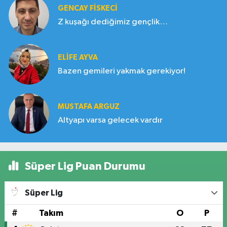
GENCAY FİSKECİ
Z kuşağı dediğimiz gençlik…
ELIFE AYVA
Bazen gemileri yakmak gerekiyor!
MUSTAFA ARGUZ
Altyapı varsa gelecek vardır
Süper Lig Puan Durumu
Süper Lig
#
Takım
O
P