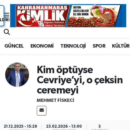
Nöbetçi Eczaneler
Hava Durumu
GÜNCEL
EKONOMİ
TEKNOLOJİ
SPOR
KÜLTÜR
Namaz Vakitleri
Trafik Durumu
Kim öptüyse
Cevriye’yi, o çeksin
Süper Lig Puan Durumu ve Fikstür
ceremeyi
Tüm Manşetler
MEHMET FİSKECİ
Son Dakika Haberleri
Haber Arşivi
21.12.2025 - 15:29
23.02.2026 - 13:00
3