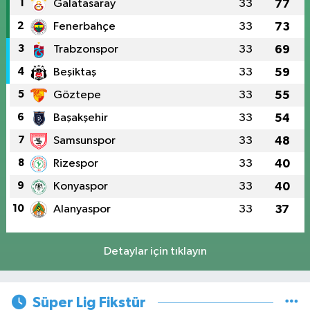
1
Galatasaray
33
77
2
Fenerbahçe
33
73
3
Trabzonspor
33
69
4
Beşiktaş
33
59
5
Göztepe
33
55
6
Başakşehir
33
54
7
Samsunspor
33
48
8
Rizespor
33
40
9
Konyaspor
33
40
10
Alanyaspor
33
37
Detaylar için tıklayın
Süper Lig Fikstür