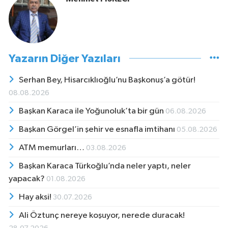
Yazarın Diğer Yazıları
Serhan Bey, Hisarcıklıoğlu’nu Başkonuş’a götür!
08.08.2026
Başkan Karaca ile Yoğunoluk’ta bir gün
06.08.2026
Başkan Görgel’in şehir ve esnafla imtihanı
05.08.2026
ATM memurları…
03.08.2026
Başkan Karaca Türkoğlu’nda neler yaptı, neler
yapacak?
01.08.2026
Hay aksi!
30.07.2026
Ali Öztunç nereye koşuyor, nerede duracak!