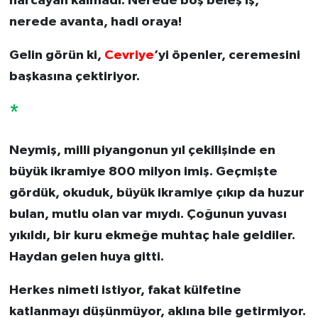
harcayan kalmadı. Nerede boş beleş iş,
nerede avanta, hadi oraya!
Gelin görün ki,
Cevriye
’yi öpenler, ceremesini
başkasına çektiriyor.
*
Neymiş, milli piyangonun yıl çekilişinde en
büyük ikramiye 800 milyon imiş. Geçmişte
gördük, okuduk, büyük ikramiye çıkıp da huzur
bulan, mutlu olan var mıydı. Çoğunun yuvası
yıkıldı, bir kuru ekmeğe muhtaç hale geldiler.
Haydan gelen huya gitti.
Herkes nimeti istiyor, fakat külfetine
katlanmayı düşünmüyor, aklına bile getirmiyor.