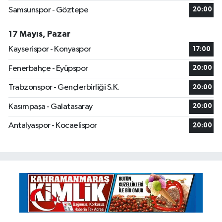
Samsunspor - Göztepe
20:00
17 Mayıs, Pazar
Kayserispor - Konyaspor
17:00
Fenerbahçe - Eyüpspor
20:00
Trabzonspor - Gençlerbirliği S.K.
20:00
Kasımpaşa - Galatasaray
20:00
Antalyaspor - Kocaelispor
20:00