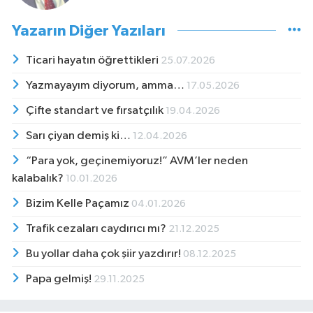
Yazarın Diğer Yazıları
Ticari hayatın öğrettikleri
25.07.2026
Yazmayayım diyorum, amma…
17.05.2026
Çifte standart ve fırsatçılık
19.04.2026
Sarı çiyan demiş ki…
12.04.2026
“Para yok, geçinemiyoruz!” AVM’ler neden
kalabalık?
10.01.2026
Bizim Kelle Paçamız
04.01.2026
Trafik cezaları caydırıcı mı?
21.12.2025
Bu yollar daha çok şiir yazdırır!
08.12.2025
Papa gelmiş!
29.11.2025