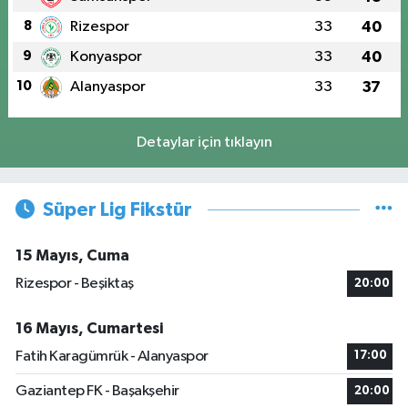
8
Rizespor
33
40
9
Konyaspor
33
40
10
Alanyaspor
33
37
Detaylar için tıklayın
Süper Lig Fikstür
15 Mayıs, Cuma
Rizespor - Beşiktaş
20:00
16 Mayıs, Cumartesi
Fatih Karagümrük - Alanyaspor
17:00
Gaziantep FK - Başakşehir
20:00