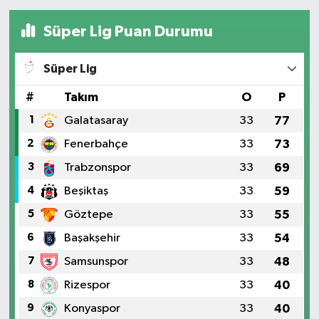
Süper Lig Puan Durumu
Süper Lig
#
Takım
O
P
1
Galatasaray
33
77
2
Fenerbahçe
33
73
3
Trabzonspor
33
69
4
Beşiktaş
33
59
5
Göztepe
33
55
6
Başakşehir
33
54
7
Samsunspor
33
48
8
Rizespor
33
40
9
Konyaspor
33
40