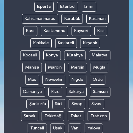
Isparta
İstanbul
İzmir
Kahramanmaraş
Karabük
Karaman
Kars
Kastamonu
Kayseri
Kilis
Kırıkkale
Kırklareli
Kırşehir
Kocaeli
Konya
Kütahya
Malatya
Manisa
Mardin
Mersin
Muğla
Muş
Nevşehir
Niğde
Ordu
Osmaniye
Rize
Sakarya
Samsun
Şanlıurfa
Siirt
Sinop
Sivas
Şırnak
Tekirdağ
Tokat
Trabzon
Tunceli
Uşak
Van
Yalova