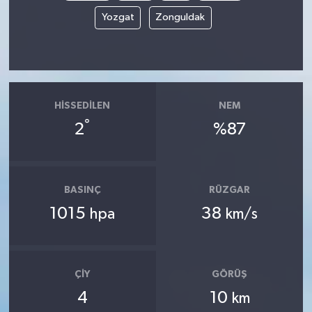
Yozgat
Zonguldak
HISSEDILEN
NEM
°
2
%87
BASINÇ
RÜZGAR
1015
38
hpa
km/s
ÇIY
GÖRÜŞ
4
10
km