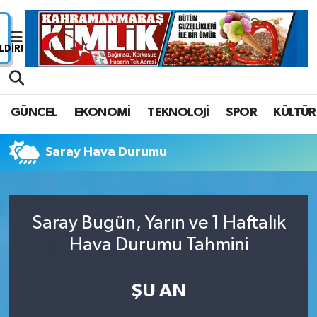
Nöbetçi Eczaneler
Hava Durumu
GÜNCEL
EKONOMİ
TEKNOLOJİ
SPOR
KÜLTÜR
Namaz Vakitleri
Saray Hava Durumu
Trafik Durumu
Süper Lig Puan Durumu ve Fikstür
Saray Bugün, Yarın ve 1 Haftalık
Tüm Manşetler
Hava Durumu Tahmini
Son Dakika Haberleri
ŞU AN
Haber Arşivi