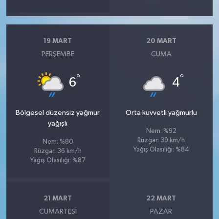
19 MART
20 MART
PERŞEMBE
CUMA
°
°
6
4
Bölgesel düzensiz yağmur
Orta kuvvetli yağmurlu
yağışlı
Nem: %92
Rüzgar: 39 km/h
Nem: %80
Yağış Olasılığı: %84
Rüzgar: 36 km/h
Yağış Olasılığı: %87
21 MART
22 MART
CUMARTESI
PAZAR