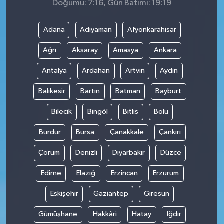
Doğumu: 7:16, Gün Batımı: 19:19
Adana
Adıyaman
Afyonkarahisar
Ağrı
Aksaray
Amasya
Ankara
Antalya
Ardahan
Artvin
Aydın
Balıkesir
Bartın
Batman
Bayburt
Bilecik
Bingöl
Bitlis
Bolu
Burdur
Bursa
Çanakkale
Çankırı
Çorum
Denizli
Diyarbakır
Düzce
Edirne
Elazığ
Erzincan
Erzurum
Eskişehir
Gaziantep
Giresun
Gümüşhane
Hakkâri
Hatay
Iğdır