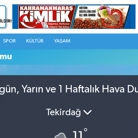
SPOR
KÜLTÜR
YAŞAM
umu
ün, Yarın ve 1 Haftalık Hava 
Tekirdağ
°
11