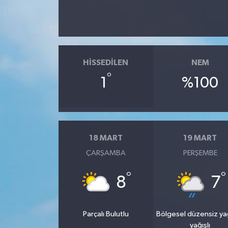
HISSEDILEN
NEM
°
1
%100
18 MART
19 MART
ÇARŞAMBA
PERŞEMBE
°
°
8
7
Parçalı Bulutlu
Bölgesel düzensiz y
yağışlı