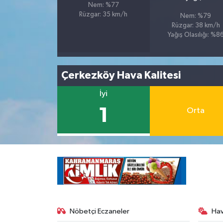
Nem: %77
Rüzgar: 35 km/h
Nem: %79
Rüzgar: 38 km/h
Yağış Olasılığı: %8
Çerkezköy Hava Kalitesi
İyi
1
Orta
Nöbetçi Eczaneler
Ha