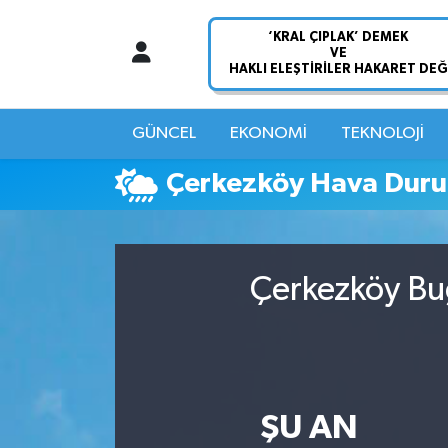
Nöbetçi Eczaneler
Hava Durumu
GÜNCEL
EKONOMİ
TEKNOLOJİ
Namaz Vakitleri
Çerkezköy Hava Dur
Trafik Durumu
Süper Lig Puan Durumu ve Fikstür
Çerkezköy Bug
Tüm Manşetler
Son Dakika Haberleri
ŞU AN
Haber Arşivi