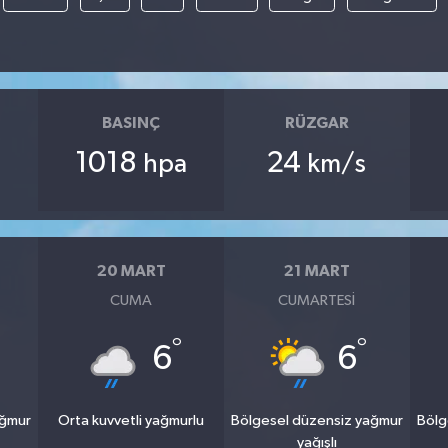
BASINÇ
RÜZGAR
1018
24
hpa
km/s
20 MART
21 MART
CUMA
CUMARTESI
°
°
6
6
ağmur
Orta kuvvetli yağmurlu
Bölgesel düzensiz yağmur
Bölg
yağışlı