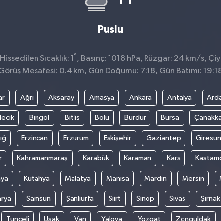
Puslu
°
issedilen Sıcaklık: 1
, Basınç: 1018 hPa, Rüzgar: 24 km/s, Çiy
Görüş Mesafesi: 0.4 km, Gün Doğumu: 7:18, Gün Batımı: 19:1
ar
Ağrı
Aksaray
Amasya
Ankara
Antalya
Ard
lecik
Bingöl
Bitlis
Bolu
Burdur
Bursa
Çanakka
ığ
Erzincan
Erzurum
Eskişehir
Gaziantep
Giresun
r
Kahramanmaraş
Karabük
Karaman
Kars
Kastam
nya
Kütahya
Malatya
Manisa
Mardin
Mersin
arya
Samsun
Şanlıurfa
Siirt
Sinop
Sivas
Şırnak
Tunceli
Uşak
Van
Yalova
Yozgat
Zonguldak