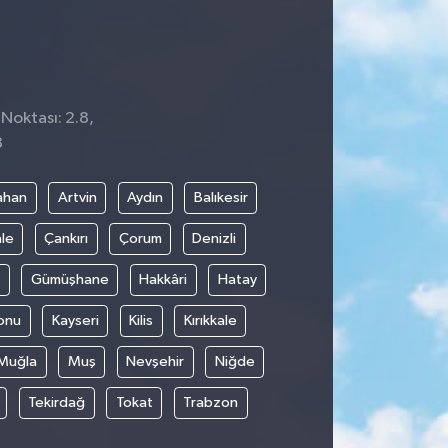
 Noktası: 2.8,
8
ahan
Artvin
Aydın
Balıkesir
le
Çankırı
Çorum
Denizli
Gümüşhane
Hakkâri
Hatay
onu
Kayseri
Kilis
Kırıkkale
Muğla
Muş
Nevşehir
Niğde
Tekirdağ
Tokat
Trabzon