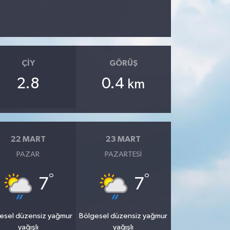
ÇIY
GÖRÜŞ
2.8
0.4
km
22 MART
23 MART
PAZAR
PAZARTESI
°
°
7
7
esel düzensiz yağmur
Bölgesel düzensiz yağmur
yağışlı
yağışlı