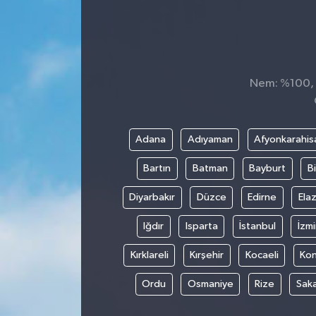
Nem: %100, H
Adana
Adıyaman
Afyonkarahis
Bartın
Batman
Bayburt
Bi
Diyarbakır
Düzce
Edirne
Elaz
Iğdır
Isparta
İstanbul
İzmi
Kırklareli
Kırşehir
Kocaeli
Ko
Ordu
Osmaniye
Rize
Sak