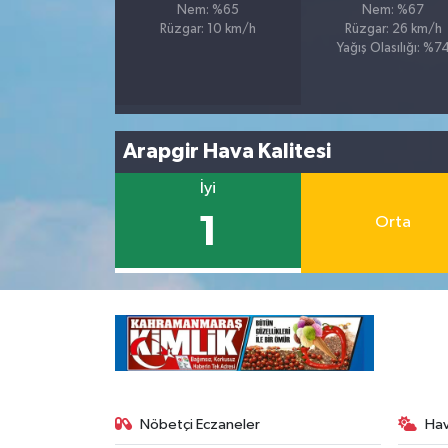
Nem: %65
Nem: %67
Rüzgar: 10 km/h
Rüzgar: 26 km/h
Yağış Olasılığı: %7
Arapgir Hava Kalitesi
İyi
1
Orta
Nöbetçi Eczaneler
Ha