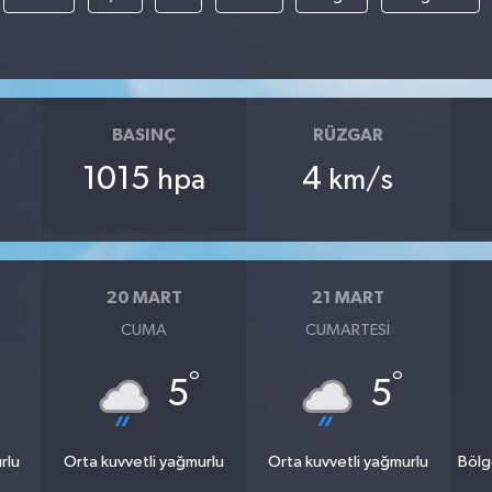
BASINÇ
RÜZGAR
1015
4
hpa
km/s
20 MART
21 MART
CUMA
CUMARTESI
°
°
5
5
rlu
Orta kuvvetli yağmurlu
Orta kuvvetli yağmurlu
Bölg