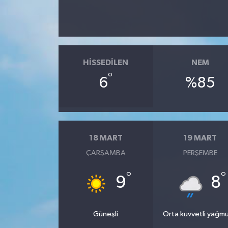
HISSEDILEN
NEM
°
6
%85
18 MART
19 MART
ÇARŞAMBA
PERŞEMBE
°
°
9
8
Güneşli
Orta kuvvetli yağmu