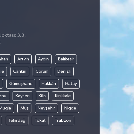
Noktası: 3.3,
4
ahan
Artvin
Aydın
Balıkesir
le
Çankırı
Çorum
Denizli
Gümüşhane
Hakkâri
Hatay
onu
Kayseri
Kilis
Kırıkkale
Muğla
Muş
Nevşehir
Niğde
Tekirdağ
Tokat
Trabzon