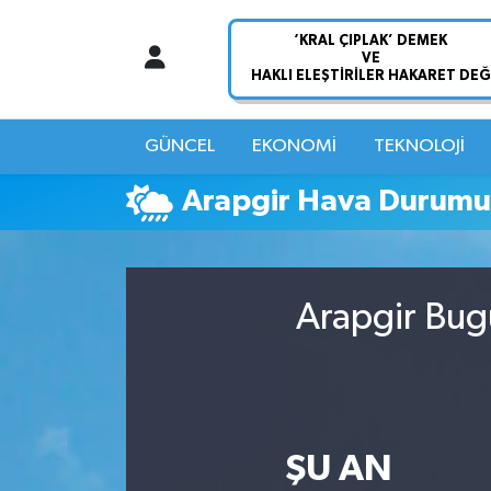
Nöbetçi Eczaneler
Hava Durumu
GÜNCEL
EKONOMİ
TEKNOLOJİ
Namaz Vakitleri
Arapgir Hava Durum
Trafik Durumu
Süper Lig Puan Durumu ve Fikstür
Arapgir Bug
Tüm Manşetler
Son Dakika Haberleri
ŞU AN
Haber Arşivi