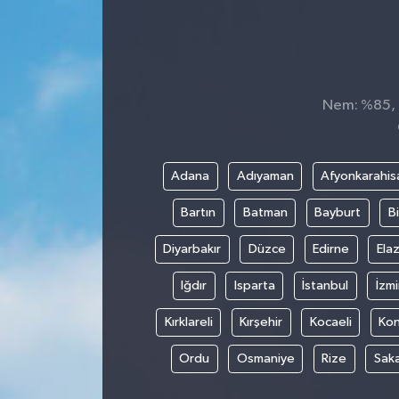
Nem: %85, H
Adana
Adıyaman
Afyonkarahis
Bartın
Batman
Bayburt
Bi
Diyarbakır
Düzce
Edirne
Elaz
Iğdır
Isparta
İstanbul
İzmi
Kırklareli
Kırşehir
Kocaeli
Ko
Ordu
Osmaniye
Rize
Sak