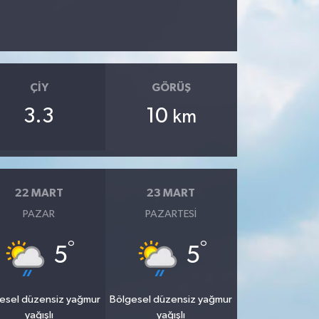
ÇIY
GÖRÜŞ
3.3
10
km
22 MART
23 MART
PAZAR
PAZARTESI
°
°
5
5
esel düzensiz yağmur
Bölgesel düzensiz yağmur
yağışlı
yağışlı