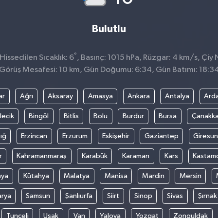
Bulutlu
°
issedilen Sıcaklık: 6
, Basınç: 1015 hPa, Rüzgar: 4 km/s, Çiy 
Görüş Mesafesi: 10 km, Gün Doğumu: 6:34, Gün Batımı: 18:3
ar
Ağrı
Aksaray
Amasya
Ankara
Antalya
Ard
lecik
Bingöl
Bitlis
Bolu
Burdur
Bursa
Çanakka
ığ
Erzincan
Erzurum
Eskişehir
Gaziantep
Giresun
r
Kahramanmaraş
Karabük
Karaman
Kars
Kastam
nya
Kütahya
Malatya
Manisa
Mardin
Mersin
arya
Samsun
Şanlıurfa
Siirt
Sinop
Sivas
Şırnak
Tunceli
Uşak
Van
Yalova
Yozgat
Zonguldak