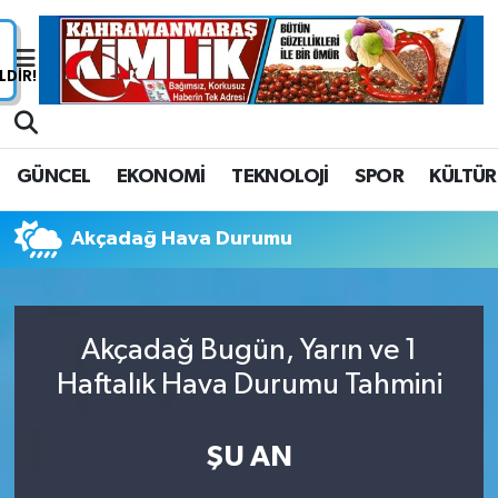
Nöbetçi Eczaneler
Hava Durumu
GÜNCEL
EKONOMİ
TEKNOLOJİ
SPOR
KÜLTÜR
Namaz Vakitleri
Akçadağ Hava Durumu
Trafik Durumu
Süper Lig Puan Durumu ve Fikstür
Akçadağ Bugün, Yarın ve 1
Tüm Manşetler
Haftalık Hava Durumu Tahmini
Son Dakika Haberleri
ŞU AN
Haber Arşivi