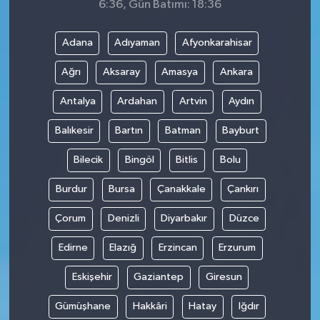
6:36, Gün Batımı: 18:36
Adana
Adıyaman
Afyonkarahisar
Ağrı
Aksaray
Amasya
Ankara
Antalya
Ardahan
Artvin
Aydın
Balıkesir
Bartın
Batman
Bayburt
Bilecik
Bingöl
Bitlis
Bolu
Burdur
Bursa
Çanakkale
Çankırı
Çorum
Denizli
Diyarbakır
Düzce
Edirne
Elazığ
Erzincan
Erzurum
Eskişehir
Gaziantep
Giresun
Gümüşhane
Hakkâri
Hatay
Iğdır