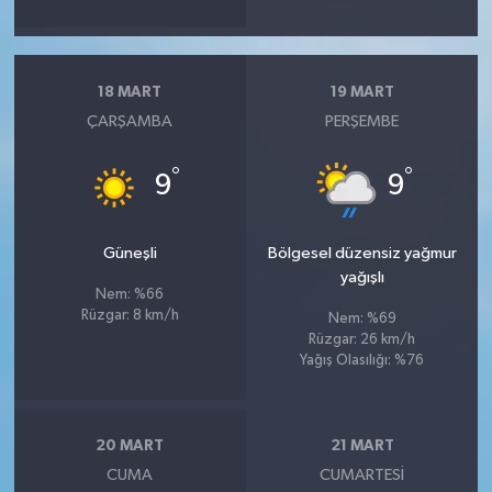
18 MART
19 MART
ÇARŞAMBA
PERŞEMBE
°
°
9
9
Güneşli
Bölgesel düzensiz yağmur
yağışlı
Nem: %66
Rüzgar: 8 km/h
Nem: %69
Rüzgar: 26 km/h
Yağış Olasılığı: %76
20 MART
21 MART
CUMA
CUMARTESI