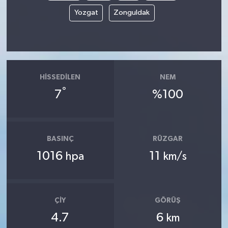
Yozgat
Zonguldak
HISSEDILEN
NEM
°
7
%100
BASINÇ
RÜZGAR
1016
11
hpa
km/s
ÇIY
GÖRÜŞ
4.7
6
km