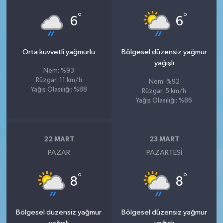
°
°
6
6
Orta kuvvetli yağmurlu
Bölgesel düzensiz yağmur
yağışlı
Nem: %93
Rüzgar: 11 km/h
Nem: %92
Yağış Olasılığı: %88
Rüzgar: 5 km/h
Yağış Olasılığı: %86
22 MART
23 MART
PAZAR
PAZARTESI
°
°
8
8
Bölgesel düzensiz yağmur
Bölgesel düzensiz yağmur