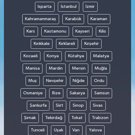
Isparta
İstanbul
İzmir
Kahramanmaraş
Karabük
Karaman
Kars
Kastamonu
Kayseri
Kilis
Kırıkkale
Kırklareli
Kırşehir
Kocaeli
Konya
Kütahya
Malatya
Manisa
Mardin
Mersin
Muğla
Muş
Nevşehir
Niğde
Ordu
Osmaniye
Rize
Sakarya
Samsun
Şanlıurfa
Siirt
Sinop
Sivas
Şırnak
Tekirdağ
Tokat
Trabzon
Tunceli
Uşak
Van
Yalova