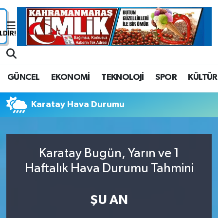
Nöbetçi Eczaneler
Hava Durumu
GÜNCEL
EKONOMİ
TEKNOLOJİ
SPOR
KÜLTÜR
Namaz Vakitleri
Karatay Hava Durumu
Trafik Durumu
Süper Lig Puan Durumu ve Fikstür
Karatay Bugün, Yarın ve 1
Tüm Manşetler
Haftalık Hava Durumu Tahmini
Son Dakika Haberleri
ŞU AN
Haber Arşivi