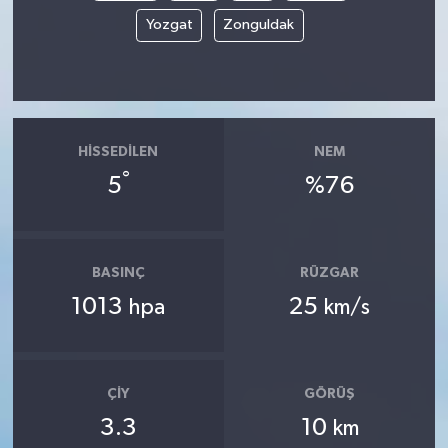
Yozgat
Zonguldak
HISSEDILEN
NEM
°
5
%76
BASINÇ
RÜZGAR
1013
25
hpa
km/s
ÇIY
GÖRÜŞ
3.3
10
km