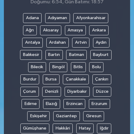
Doğumu: 6:54, Gün Batımı: 18:57
Adana
Adıyaman
Afyonkarahisar
Ağrı
Aksaray
Amasya
Ankara
Antalya
Ardahan
Artvin
Aydın
Balıkesir
Bartın
Batman
Bayburt
Bilecik
Bingöl
Bitlis
Bolu
Burdur
Bursa
Çanakkale
Çankırı
Çorum
Denizli
Diyarbakır
Düzce
Edirne
Elazığ
Erzincan
Erzurum
Eskişehir
Gaziantep
Giresun
Gümüşhane
Hakkâri
Hatay
Iğdır