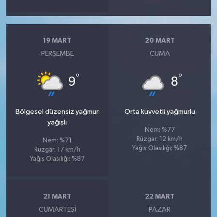
19 MART
20 MART
PERŞEMBE
CUMA
°
°
9
8
Bölgesel düzensiz yağmur
Orta kuvvetli yağmurlu
yağışlı
Nem: %77
Rüzgar: 12 km/h
Nem: %71
Yağış Olasılığı: %87
Rüzgar: 17 km/h
Yağış Olasılığı: %87
21 MART
22 MART
CUMARTESI
PAZAR