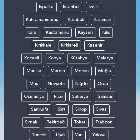
Isparta
İstanbul
İzmir
Kahramanmaraş
Karabük
Karaman
Kars
Kastamonu
Kayseri
Kilis
Kırıkkale
Kırklareli
Kırşehir
Kocaeli
Konya
Kütahya
Malatya
Manisa
Mardin
Mersin
Muğla
Muş
Nevşehir
Niğde
Ordu
Osmaniye
Rize
Sakarya
Samsun
Şanlıurfa
Siirt
Sinop
Sivas
Şırnak
Tekirdağ
Tokat
Trabzon
Tunceli
Uşak
Van
Yalova