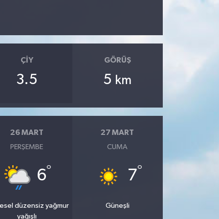
ÇIY
GÖRÜŞ
3.5
5
km
26 MART
27 MART
PERŞEMBE
CUMA
°
°
6
7
esel düzensiz yağmur
Güneşli
yağışlı