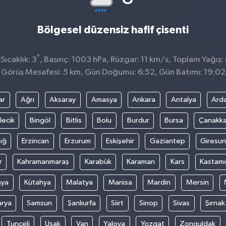
Bölgesel düzensiz hafif çisenti
°
ıcaklık: 3
, Basınç: 1003 hPa, Rüzgar: 11 km/s, Toplam Yağış:
Görüş Mesafesi: 5 km, Gün Doğumu: 6:52, Gün Batımı: 19:02
ar
Ağrı
Aksaray
Amasya
Ankara
Antalya
Ard
lecik
Bingöl
Bitlis
Bolu
Burdur
Bursa
Çanakka
ığ
Erzincan
Erzurum
Eskişehir
Gaziantep
Giresun
r
Kahramanmaraş
Karabük
Karaman
Kars
Kastam
nya
Kütahya
Malatya
Manisa
Mardin
Mersin
arya
Samsun
Şanlıurfa
Siirt
Sinop
Sivas
Şırnak
Tunceli
Uşak
Van
Yalova
Yozgat
Zonguldak