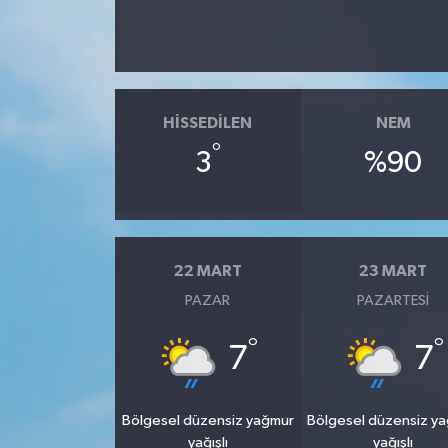
HISSEDILEN
NEM
°
3
%90
22 MART
23 MART
PAZAR
PAZARTESI
°
°
7
7
Bölgesel düzensiz yağmur
Bölgesel düzensiz y
yağışlı
yağışlı