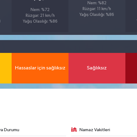
Nem: %82
Rüzgar: 11 km/h
Nem: %72
Yağış Olasılığı: %86
Rüzgar: 21 km/h
8
Yağış Olasılığı: %86
Hassaslar için sağlıksız
Sağlıksız
va Durumu
Namaz Vakitleri