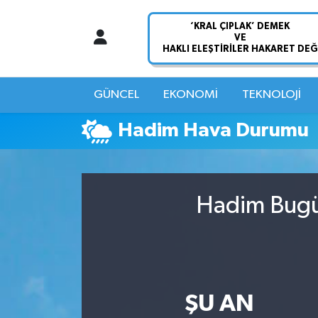
Nöbetçi Eczaneler
Hava Durumu
GÜNCEL
EKONOMİ
TEKNOLOJİ
Namaz Vakitleri
Hadim Hava Durumu
Trafik Durumu
Süper Lig Puan Durumu ve Fikstür
Hadim Bugün
Tüm Manşetler
Son Dakika Haberleri
ŞU AN
Haber Arşivi