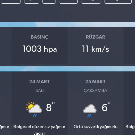
BASINÇ
RÜZGAR
1003
11
hpa
km/s
24 MART
25 MART
SALI
ÇARŞAMBA
°
°
8
6
ağmur
Bölgesel düzensiz yağmur
Orta kuvvetli yağmurlu
Bölg
yağışlı