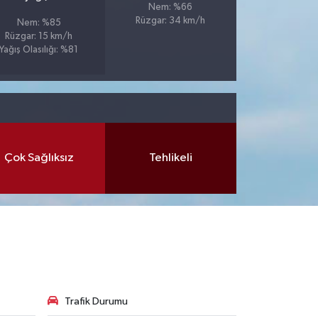
Nem: %66
Rüzgar: 34 km/h
Nem: %85
Rüzgar: 15 km/h
Yağış Olasılığı: %81
Çok Sağlıksız
Tehlikeli
Trafik Durumu