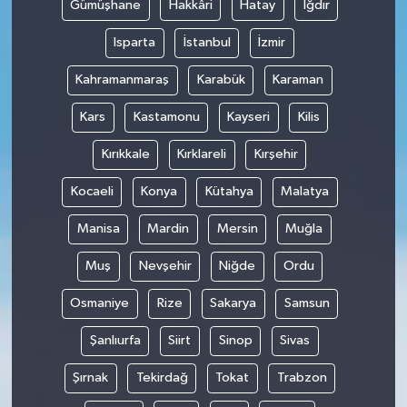
Gümüşhane
Hakkâri
Hatay
Iğdır
Isparta
İstanbul
İzmir
Kahramanmaraş
Karabük
Karaman
Kars
Kastamonu
Kayseri
Kilis
Kırıkkale
Kırklareli
Kırşehir
Kocaeli
Konya
Kütahya
Malatya
Manisa
Mardin
Mersin
Muğla
Muş
Nevşehir
Niğde
Ordu
Osmaniye
Rize
Sakarya
Samsun
Şanlıurfa
Siirt
Sinop
Sivas
Şırnak
Tekirdağ
Tokat
Trabzon