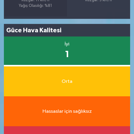
Rüzgar: 11 km/h
Rüzgar: 9 km/h
Yağış Olasılığı: %81
Güce Hava Kalitesi
İyi
1
Orta
Hassaslar için sağlıksız