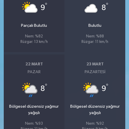
°
°
9
8
Parçalı Bulutlu
Bulutlu
Nem: %82
Nem: %88
Rüzgar: 13 km/h
Rüzgar: 11 km/h
22 MART
23 MART
PAZAR
PAZARTESI
°
°
8
9
Bölgesel düzensiz yağmur
Bölgesel düzensiz yağmur
yağışlı
yağışlı
Nem: %93
Nem: %92