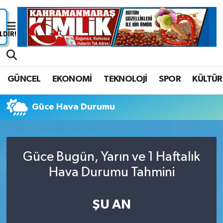
Nöbetçi Eczaneler
Hava Durumu
GÜNCEL
EKONOMİ
TEKNOLOJİ
SPOR
KÜLTÜR
Namaz Vakitleri
Güce Hava Durumu
Trafik Durumu
Süper Lig Puan Durumu ve Fikstür
Güce Bugün, Yarın ve 1 Haftalık
Tüm Manşetler
Hava Durumu Tahmini
Son Dakika Haberleri
ŞU AN
Haber Arşivi