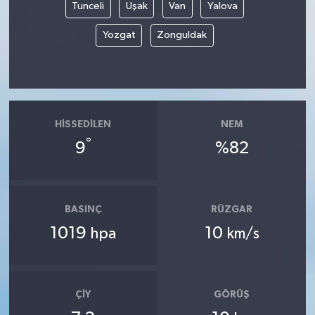
Tunceli
Uşak
Van
Yalova
Yozgat
Zonguldak
HISSEDILEN
NEM
°
9
%82
BASINÇ
RÜZGAR
1019
10
hpa
km/s
ÇIY
GÖRÜŞ