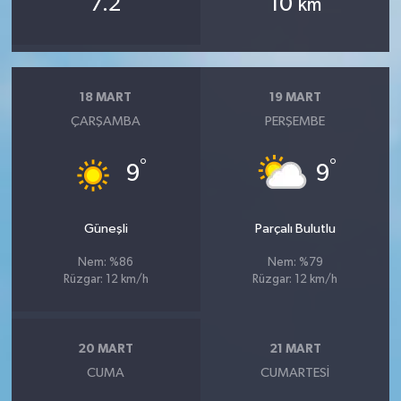
7.2
10
km
18 MART
19 MART
ÇARŞAMBA
PERŞEMBE
°
°
9
9
Güneşli
Parçalı Bulutlu
Nem: %86
Nem: %79
Rüzgar: 12 km/h
Rüzgar: 12 km/h
20 MART
21 MART
CUMA
CUMARTESI