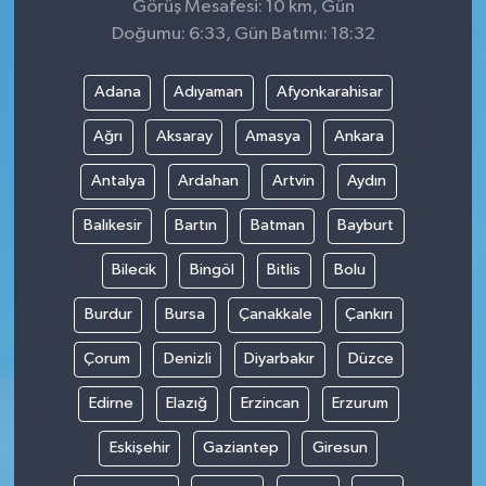
Görüş Mesafesi: 10 km, Gün
Doğumu: 6:33, Gün Batımı: 18:32
Adana
Adıyaman
Afyonkarahisar
Ağrı
Aksaray
Amasya
Ankara
Antalya
Ardahan
Artvin
Aydın
Balıkesir
Bartın
Batman
Bayburt
Bilecik
Bingöl
Bitlis
Bolu
Burdur
Bursa
Çanakkale
Çankırı
Çorum
Denizli
Diyarbakır
Düzce
Edirne
Elazığ
Erzincan
Erzurum
Eskişehir
Gaziantep
Giresun