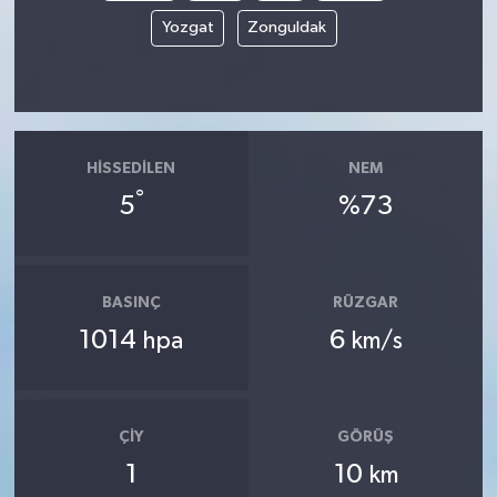
Yozgat
Zonguldak
HISSEDILEN
NEM
°
5
%73
BASINÇ
RÜZGAR
1014
6
hpa
km/s
ÇIY
GÖRÜŞ
1
10
km