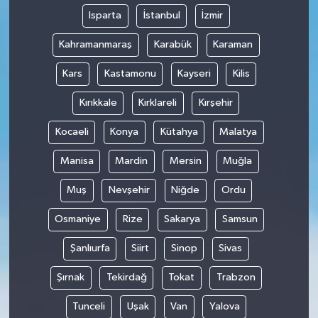
Isparta
İstanbul
İzmir
Kahramanmaraş
Karabük
Karaman
Kars
Kastamonu
Kayseri
Kilis
Kırıkkale
Kırklareli
Kırşehir
Kocaeli
Konya
Kütahya
Malatya
Manisa
Mardin
Mersin
Muğla
Muş
Nevşehir
Niğde
Ordu
Osmaniye
Rize
Sakarya
Samsun
Şanlıurfa
Siirt
Sinop
Sivas
Şırnak
Tekirdağ
Tokat
Trabzon
Tunceli
Uşak
Van
Yalova