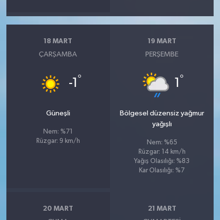
18 MART
19 MART
ÇARŞAMBA
PERŞEMBE
°
°
-1
1
Güneşli
Bölgesel düzensiz yağmur
yağışlı
Nem: %71
Rüzgar: 9 km/h
Nem: %65
Rüzgar: 14 km/h
Yağış Olasılığı: %83
Kar Olasılığı: %7
20 MART
21 MART