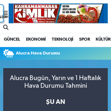
Nöbetçi Eczaneler
Hava Durumu
GÜNCEL
EKONOMİ
TEKNOLOJİ
SPOR
KÜLTÜR
Namaz Vakitleri
Alucra Hava Durumu
Trafik Durumu
Süper Lig Puan Durumu ve Fikstür
Alucra Bugün, Yarın ve 1 Haftalık
Tüm Manşetler
Hava Durumu Tahmini
Son Dakika Haberleri
ŞU AN
Haber Arşivi