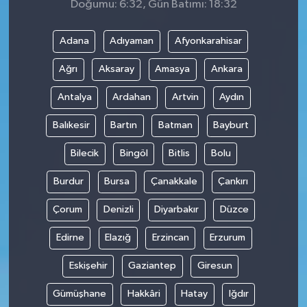
Doğumu: 6:32, Gün Batımı: 18:32
Adana
Adıyaman
Afyonkarahisar
Ağrı
Aksaray
Amasya
Ankara
Antalya
Ardahan
Artvin
Aydın
Balıkesir
Bartın
Batman
Bayburt
Bilecik
Bingöl
Bitlis
Bolu
Burdur
Bursa
Çanakkale
Çankırı
Çorum
Denizli
Diyarbakır
Düzce
Edirne
Elazığ
Erzincan
Erzurum
Eskişehir
Gaziantep
Giresun
Gümüşhane
Hakkâri
Hatay
Iğdır