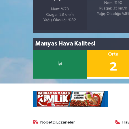
Nem: %90
Rüzgar: 35 km/h
Nem: %78
Yağış Olasılığı: %8
Rüzgar: 28 km/h
Yağış Olasılığı: %82
Manyas Hava Kalitesi
Orta
2
İyi
Nöbetçi Eczaneler
Ha