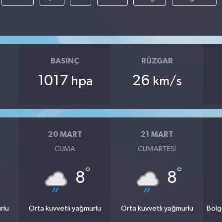
BASINÇ
RÜZGAR
1017
26
hpa
km/s
20 MART
21 MART
CUMA
CUMARTESI
°
°
8
8
rlu
Orta kuvvetli yağmurlu
Orta kuvvetli yağmurlu
Bölg