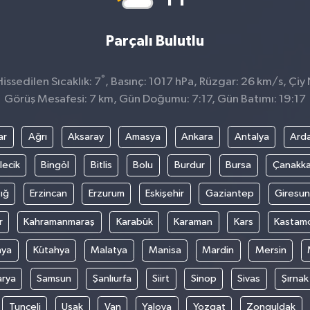
Parçalı Bulutlu
°
ssedilen Sıcaklık: 7
, Basınç: 1017 hPa, Rüzgar: 26 km/s, Çiy 
Görüş Mesafesi: 7 km, Gün Doğumu: 7:17, Gün Batımı: 19:17
ar
Ağrı
Aksaray
Amasya
Ankara
Antalya
Ard
lecik
Bingöl
Bitlis
Bolu
Burdur
Bursa
Çanakka
ığ
Erzincan
Erzurum
Eskişehir
Gaziantep
Giresun
r
Kahramanmaraş
Karabük
Karaman
Kars
Kastam
nya
Kütahya
Malatya
Manisa
Mardin
Mersin
arya
Samsun
Şanlıurfa
Siirt
Sinop
Sivas
Şırnak
Tunceli
Uşak
Van
Yalova
Yozgat
Zonguldak