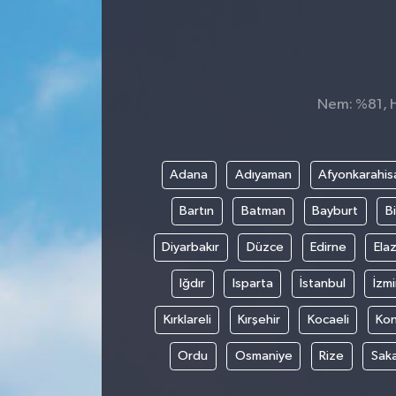
Nem: %81, Hi
Adana
Adıyaman
Afyonkarahis
Bartın
Batman
Bayburt
Bi
Diyarbakır
Düzce
Edirne
Elaz
Iğdır
Isparta
İstanbul
İzmi
Kırklareli
Kırşehir
Kocaeli
Ko
Ordu
Osmaniye
Rize
Sak