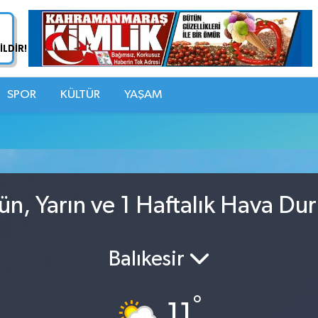
SPOR
KÜLTÜR
YAŞAM
u
n, Yarın ve 1 Haftalık Hava Du
Balıkesir
°
11