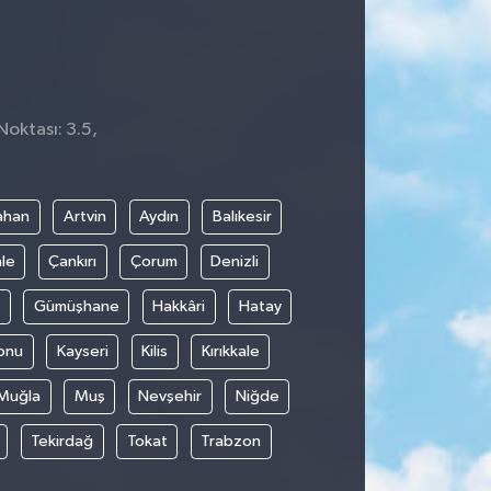
Noktası: 3.5,
ahan
Artvin
Aydın
Balıkesir
le
Çankırı
Çorum
Denizli
Gümüşhane
Hakkâri
Hatay
onu
Kayseri
Kilis
Kırıkkale
Muğla
Muş
Nevşehir
Niğde
Tekirdağ
Tokat
Trabzon