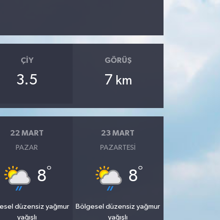
ÇIY
GÖRÜŞ
3.5
7
km
22 MART
23 MART
PAZAR
PAZARTESI
°
°
8
8
esel düzensiz yağmur
Bölgesel düzensiz yağmur
yağışlı
yağışlı