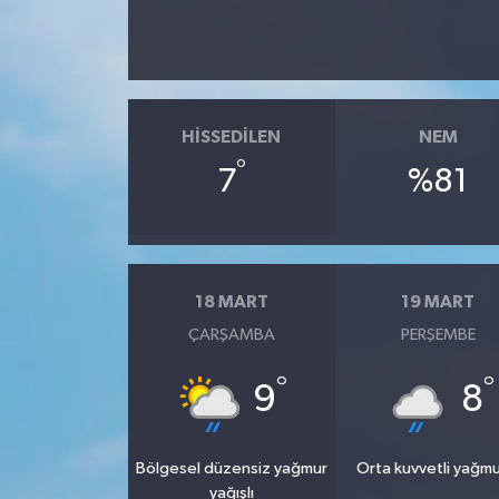
HISSEDILEN
NEM
°
7
%81
18 MART
19 MART
ÇARŞAMBA
PERŞEMBE
°
°
9
8
Bölgesel düzensiz yağmur
Orta kuvvetli yağmu
yağışlı