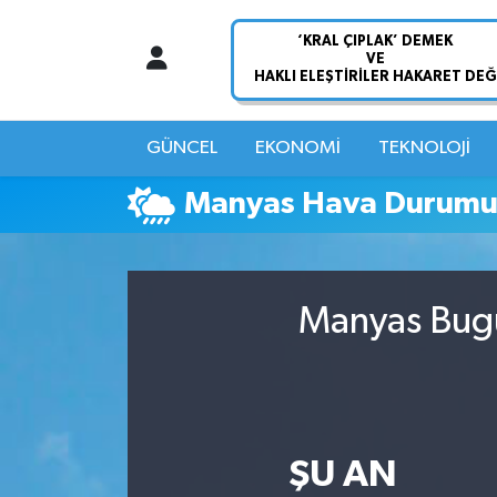
Nöbetçi Eczaneler
Hava Durumu
GÜNCEL
EKONOMİ
TEKNOLOJİ
Namaz Vakitleri
Manyas Hava Durum
Trafik Durumu
Süper Lig Puan Durumu ve Fikstür
Manyas Bugü
Tüm Manşetler
Son Dakika Haberleri
ŞU AN
Haber Arşivi