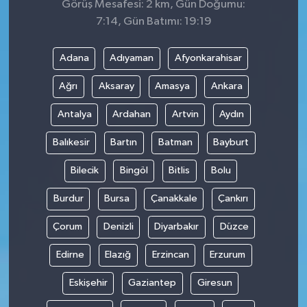
Görüş Mesafesi: 2 km, Gün Doğumu:
7:14, Gün Batımı: 19:19
Adana
Adıyaman
Afyonkarahisar
Ağrı
Aksaray
Amasya
Ankara
Antalya
Ardahan
Artvin
Aydın
Balıkesir
Bartın
Batman
Bayburt
Bilecik
Bingöl
Bitlis
Bolu
Burdur
Bursa
Çanakkale
Çankırı
Çorum
Denizli
Diyarbakır
Düzce
Edirne
Elazığ
Erzincan
Erzurum
Eskişehir
Gaziantep
Giresun