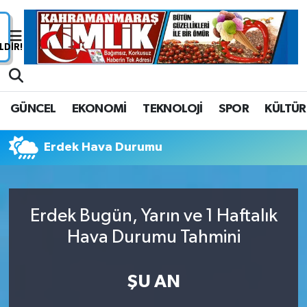
Nöbetçi Eczaneler
Hava Durumu
GÜNCEL
EKONOMİ
TEKNOLOJİ
SPOR
KÜLTÜR
Namaz Vakitleri
Erdek Hava Durumu
Trafik Durumu
Süper Lig Puan Durumu ve Fikstür
Erdek Bugün, Yarın ve 1 Haftalık
Tüm Manşetler
Hava Durumu Tahmini
Son Dakika Haberleri
ŞU AN
Haber Arşivi