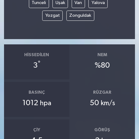
Tunceli
Uşak
Van
Yalova
Yozgat
Zonguldak
HISSEDILEN
NEM
°
3
%80
BASINÇ
RÜZGAR
1012
50
hpa
km/s
ÇIY
GÖRÜŞ