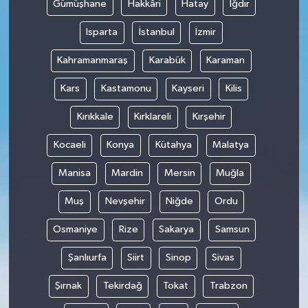
Gümüşhane
Hakkâri
Hatay
Iğdır
Isparta
İstanbul
İzmir
Kahramanmaraş
Karabük
Karaman
Kars
Kastamonu
Kayseri
Kilis
Kırıkkale
Kırklareli
Kırşehir
Kocaeli
Konya
Kütahya
Malatya
Manisa
Mardin
Mersin
Muğla
Muş
Nevşehir
Niğde
Ordu
Osmaniye
Rize
Sakarya
Samsun
Şanlıurfa
Siirt
Sinop
Sivas
Şırnak
Tekirdağ
Tokat
Trabzon