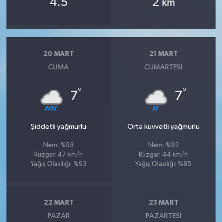
4.5
2
km
20 MART
21 MART
CUMA
CUMARTESI
°
°
7
7
Şiddetli yağmurlu
Orta kuvvetli yağmurlu
Nem: %93
Nem: %92
Rüzgar: 47 km/h
Rüzgar: 44 km/h
Yağış Olasılığı: %93
Yağış Olasılığı: %85
22 MART
23 MART
PAZAR
PAZARTESI