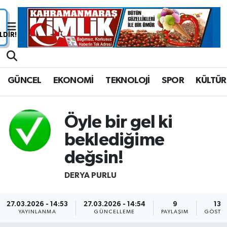
Nöbetçi Eczaneler
Hava Durumu
GÜNCEL
EKONOMİ
TEKNOLOJİ
SPOR
KÜLTÜR
Namaz Vakitleri
Trafik Durumu
Öyle bir gel ki
beklediğime
Süper Lig Puan Durumu ve Fikstür
değsin!
Tüm Manşetler
DERYA PURLU
Son Dakika Haberleri
27.03.2026 - 14:53
27.03.2026 - 14:54
9
139
YAYINLANMA
GÜNCELLEME
PAYLAŞIM
GÖSTE
Haber Arşivi