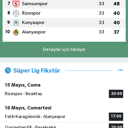
7
Samsunspor
33
48
8
Rizespor
33
40
9
Konyaspor
33
40
10
Alanyaspor
33
37
Detaylar için tıklayın
Süper Lig Fikstür
15 Mayıs, Cuma
Rizespor - Beşiktaş
20:00
16 Mayıs, Cumartesi
Fatih Karagümrük - Alanyaspor
17:00
Gaziantep FK - Başakşehir
20:00