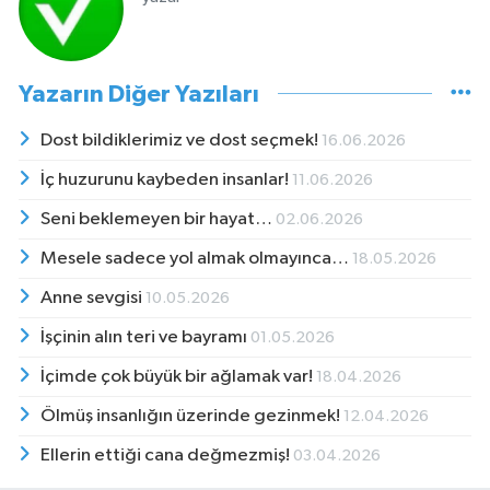
Yazarın Diğer Yazıları
Dost bildiklerimiz ve dost seçmek!
16.06.2026
İç huzurunu kaybeden insanlar!
11.06.2026
Seni beklemeyen bir hayat…
02.06.2026
Mesele sadece yol almak olmayınca…
18.05.2026
Anne sevgisi
10.05.2026
İşçinin alın teri ve bayramı
01.05.2026
İçimde çok büyük bir ağlamak var!
18.04.2026
Ölmüş insanlığın üzerinde gezinmek!
12.04.2026
Ellerin ettiği cana değmezmiş!
03.04.2026