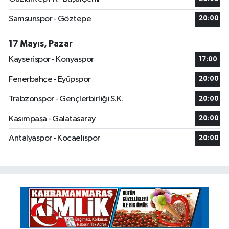
Samsunspor - Göztepe
20:00
17 Mayıs, Pazar
Kayserispor - Konyaspor
17:00
Fenerbahçe - Eyüpspor
20:00
Trabzonspor - Gençlerbirliği S.K.
20:00
Kasımpaşa - Galatasaray
20:00
Antalyaspor - Kocaelispor
20:00