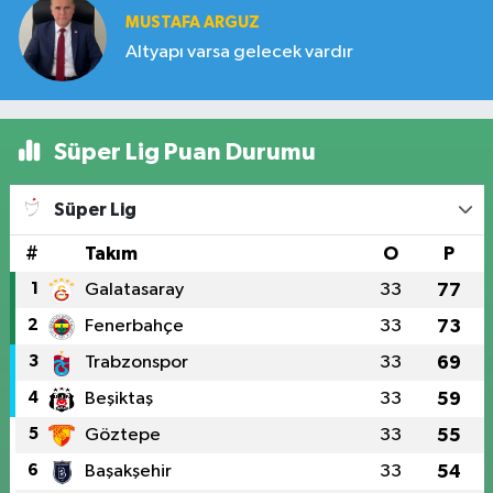
MUSTAFA ARGUZ
Altyapı varsa gelecek vardır
Süper Lig Puan Durumu
Süper Lig
#
Takım
O
P
1
Galatasaray
33
77
2
Fenerbahçe
33
73
3
Trabzonspor
33
69
4
Beşiktaş
33
59
5
Göztepe
33
55
6
Başakşehir
33
54