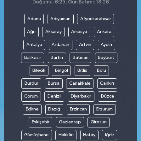
Doğumu: 6:25, Gün Batımı: 18:26
Adana
Adıyaman
Afyonkarahisar
Ağrı
Aksaray
Amasya
Ankara
Antalya
Ardahan
Artvin
Aydın
Balıkesir
Bartın
Batman
Bayburt
Bilecik
Bingöl
Bitlis
Bolu
Burdur
Bursa
Çanakkale
Çankırı
Çorum
Denizli
Diyarbakır
Düzce
Edirne
Elazığ
Erzincan
Erzurum
Eskişehir
Gaziantep
Giresun
Gümüşhane
Hakkâri
Hatay
Iğdır