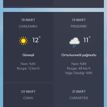
18 MART
19 MART
ÇARŞAMBA
PERŞEMBE
°
°
12
11
Güneşli
Orta kuvvetli yağmurlu
Nem: %66
Nem: %68
Rüzgar: 12 km/h
Rüzgar: 48 km/h
Yağış Olasılığı: %86
20 MART
21 MART
CUMA
CUMARTESI