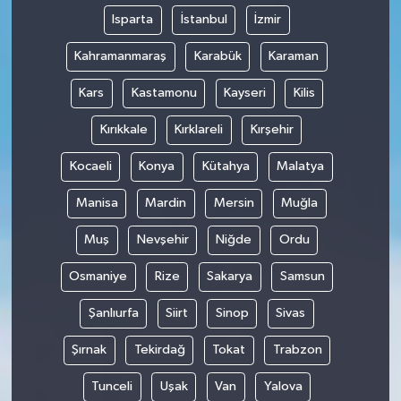
Isparta
İstanbul
İzmir
Kahramanmaraş
Karabük
Karaman
Kars
Kastamonu
Kayseri
Kilis
Kırıkkale
Kırklareli
Kırşehir
Kocaeli
Konya
Kütahya
Malatya
Manisa
Mardin
Mersin
Muğla
Muş
Nevşehir
Niğde
Ordu
Osmaniye
Rize
Sakarya
Samsun
Şanlıurfa
Siirt
Sinop
Sivas
Şırnak
Tekirdağ
Tokat
Trabzon
Tunceli
Uşak
Van
Yalova