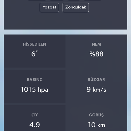
Yozgat
Zonguldak
HISSEDILEN
NEM
°
6
%88
BASINÇ
RÜZGAR
1015
9
hpa
km/s
ÇIY
GÖRÜŞ
4.9
10
km