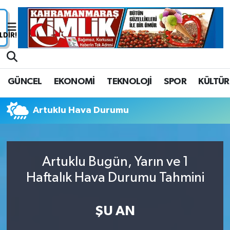
Nöbetçi Eczaneler
Hava Durumu
GÜNCEL
EKONOMİ
TEKNOLOJİ
SPOR
KÜLTÜR
Namaz Vakitleri
Artuklu Hava Durumu
Trafik Durumu
Süper Lig Puan Durumu ve Fikstür
Artuklu Bugün, Yarın ve 1
Tüm Manşetler
Haftalık Hava Durumu Tahmini
Son Dakika Haberleri
ŞU AN
Haber Arşivi