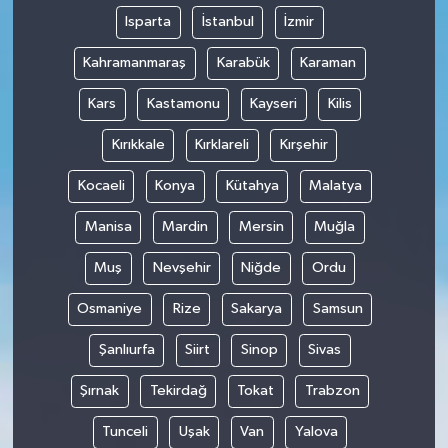
Isparta
İstanbul
İzmir
Kahramanmaraş
Karabük
Karaman
Kars
Kastamonu
Kayseri
Kilis
Kırıkkale
Kırklareli
Kırşehir
Kocaeli
Konya
Kütahya
Malatya
Manisa
Mardin
Mersin
Muğla
Muş
Nevşehir
Niğde
Ordu
Osmaniye
Rize
Sakarya
Samsun
Şanlıurfa
Siirt
Sinop
Sivas
Şırnak
Tekirdağ
Tokat
Trabzon
Tunceli
Uşak
Van
Yalova