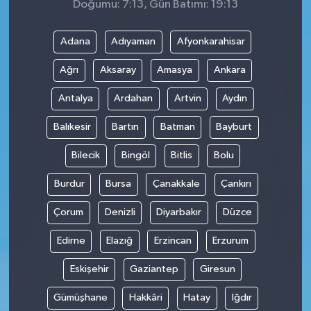
Doğumu: 7:13, Gün Batımı: 19:13
Adana
Adıyaman
Afyonkarahisar
Ağrı
Aksaray
Amasya
Ankara
Antalya
Ardahan
Artvin
Aydın
Balıkesir
Bartın
Batman
Bayburt
Bilecik
Bingöl
Bitlis
Bolu
Burdur
Bursa
Çanakkale
Çankırı
Çorum
Denizli
Diyarbakır
Düzce
Edirne
Elazığ
Erzincan
Erzurum
Eskişehir
Gaziantep
Giresun
Gümüşhane
Hakkâri
Hatay
Iğdır