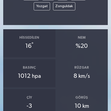
Yozgat
Zonguldak
HISSEDILEN
NEM
°
16
%20
BASINÇ
RÜZGAR
1012
8
hpa
km/s
ÇIY
GÖRÜŞ
-3
10
km