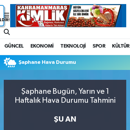
Nöbetçi Eczaneler
Hava Durumu
GÜNCEL
EKONOMİ
TEKNOLOJİ
SPOR
KÜLTÜR
Namaz Vakitleri
Şaphane Hava Durumu
Trafik Durumu
Süper Lig Puan Durumu ve Fikstür
Şaphane Bugün, Yarın ve 1
Tüm Manşetler
Haftalık Hava Durumu Tahmini
Son Dakika Haberleri
ŞU AN
Haber Arşivi