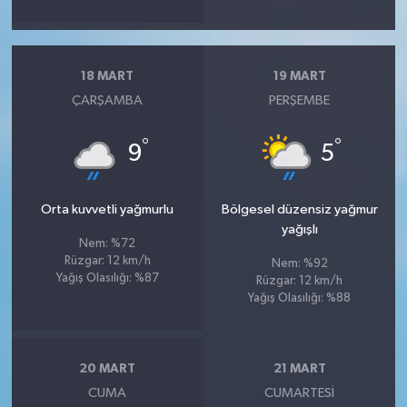
18 MART
19 MART
ÇARŞAMBA
PERŞEMBE
°
°
9
5
Orta kuvvetli yağmurlu
Bölgesel düzensiz yağmur
yağışlı
Nem: %72
Rüzgar: 12 km/h
Nem: %92
Yağış Olasılığı: %87
Rüzgar: 12 km/h
Yağış Olasılığı: %88
20 MART
21 MART
CUMA
CUMARTESI