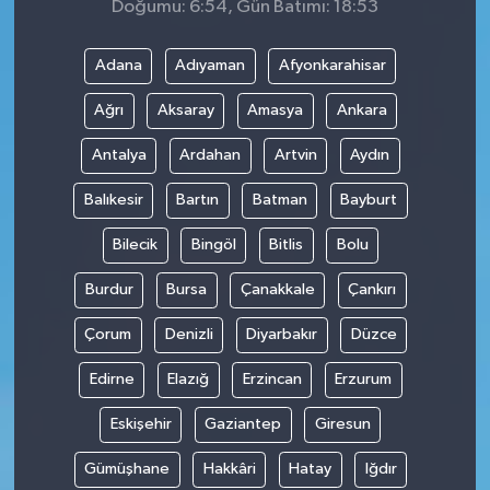
Doğumu: 6:54, Gün Batımı: 18:53
Adana
Adıyaman
Afyonkarahisar
Ağrı
Aksaray
Amasya
Ankara
Antalya
Ardahan
Artvin
Aydın
Balıkesir
Bartın
Batman
Bayburt
Bilecik
Bingöl
Bitlis
Bolu
Burdur
Bursa
Çanakkale
Çankırı
Çorum
Denizli
Diyarbakır
Düzce
Edirne
Elazığ
Erzincan
Erzurum
Eskişehir
Gaziantep
Giresun
Gümüşhane
Hakkâri
Hatay
Iğdır