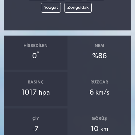
Yozgat
Zonguldak
HISSEDILEN
NEM
°
0
%86
BASINÇ
RÜZGAR
1017
6
hpa
km/s
ÇIY
GÖRÜŞ
-7
10
km