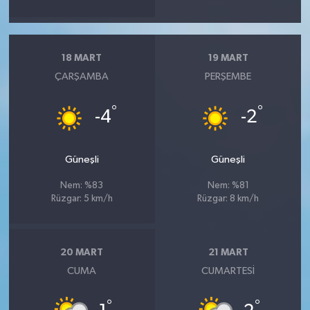
18 MART
19 MART
ÇARŞAMBA
PERŞEMBE
°
°
-4
-2
Güneşli
Güneşli
Nem: %83
Nem: %81
Rüzgar: 5 km/h
Rüzgar: 8 km/h
20 MART
21 MART
CUMA
CUMARTESI
°
°