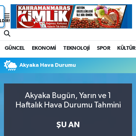
Nöbetçi Eczaneler
Hava Durumu
GÜNCEL
EKONOMİ
TEKNOLOJİ
SPOR
KÜLTÜR
Namaz Vakitleri
Akyaka Hava Durumu
Trafik Durumu
Süper Lig Puan Durumu ve Fikstür
Akyaka Bugün, Yarın ve 1
Tüm Manşetler
Haftalık Hava Durumu Tahmini
Son Dakika Haberleri
ŞU AN
Haber Arşivi