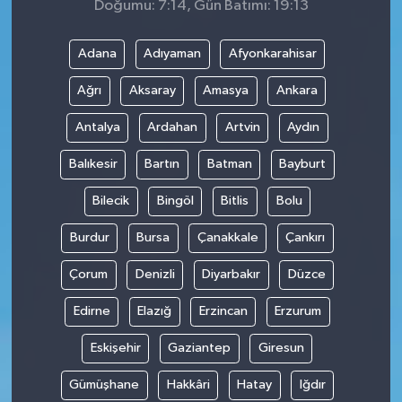
Doğumu: 7:14, Gün Batımı: 19:13
Adana
Adıyaman
Afyonkarahisar
Ağrı
Aksaray
Amasya
Ankara
Antalya
Ardahan
Artvin
Aydın
Balıkesir
Bartın
Batman
Bayburt
Bilecik
Bingöl
Bitlis
Bolu
Burdur
Bursa
Çanakkale
Çankırı
Çorum
Denizli
Diyarbakır
Düzce
Edirne
Elazığ
Erzincan
Erzurum
Eskişehir
Gaziantep
Giresun
Gümüşhane
Hakkâri
Hatay
Iğdır