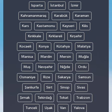
Isparta
İstanbul
İzmir
Kahramanmaraş
Karabük
Karaman
Kars
Kastamonu
Kayseri
Kilis
Kırıkkale
Kırklareli
Kırşehir
Kocaeli
Konya
Kütahya
Malatya
Manisa
Mardin
Mersin
Muğla
Muş
Nevşehir
Niğde
Ordu
Osmaniye
Rize
Sakarya
Samsun
Şanlıurfa
Siirt
Sinop
Sivas
Şırnak
Tekirdağ
Tokat
Trabzon
Tunceli
Uşak
Van
Yalova