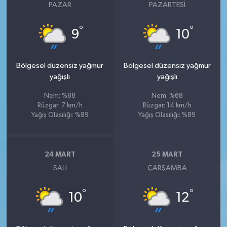
PAZAR
PAZARTESI
°
°
9
10
Bölgesel düzensiz yağmur
Bölgesel düzensiz yağmur
yağışlı
yağışlı
Nem: %88
Nem: %68
Rüzgar: 7 km/h
Rüzgar: 14 km/h
Yağış Olasılığı: %89
Yağış Olasılığı: %89
24 MART
25 MART
SALI
ÇARŞAMBA
°
°
10
12