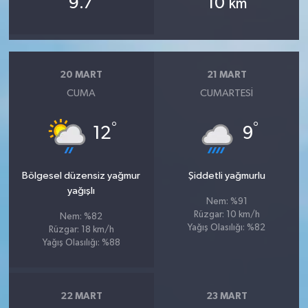
9.7
10
km
20 MART
21 MART
CUMA
CUMARTESI
°
°
12
9
Bölgesel düzensiz yağmur
Şiddetli yağmurlu
yağışlı
Nem: %91
Rüzgar: 10 km/h
Nem: %82
Yağış Olasılığı: %82
Rüzgar: 18 km/h
Yağış Olasılığı: %88
22 MART
23 MART