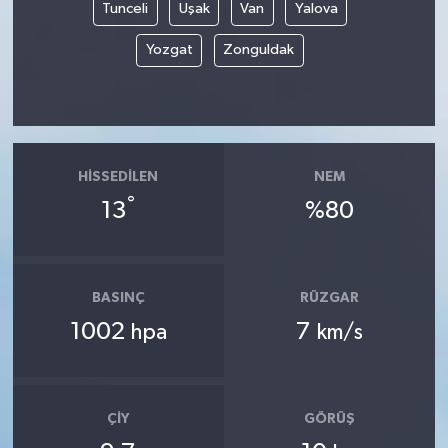
Tunceli
Uşak
Van
Yalova
Yozgat
Zonguldak
HISSEDILEN
NEM
°
13
%80
BASINÇ
RÜZGAR
1002
7
hpa
km/s
ÇIY
GÖRÜŞ