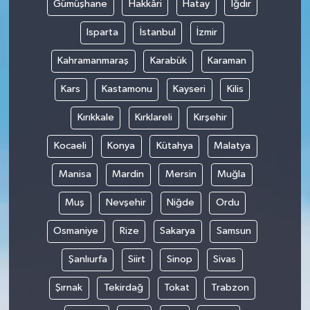
Gümüşhane
Hakkâri
Hatay
Iğdır
Isparta
İstanbul
İzmir
Kahramanmaraş
Karabük
Karaman
Kars
Kastamonu
Kayseri
Kilis
Kırıkkale
Kırklareli
Kırşehir
Kocaeli
Konya
Kütahya
Malatya
Manisa
Mardin
Mersin
Muğla
Muş
Nevşehir
Niğde
Ordu
Osmaniye
Rize
Sakarya
Samsun
Şanlıurfa
Siirt
Sinop
Sivas
Şırnak
Tekirdağ
Tokat
Trabzon