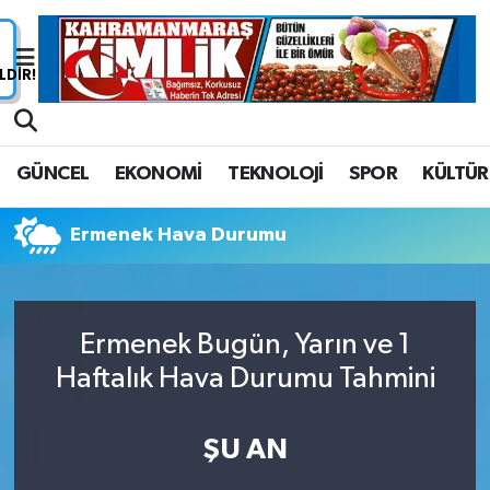
Nöbetçi Eczaneler
Hava Durumu
GÜNCEL
EKONOMİ
TEKNOLOJİ
SPOR
KÜLTÜR
Namaz Vakitleri
Ermenek Hava Durumu
Trafik Durumu
Süper Lig Puan Durumu ve Fikstür
Ermenek Bugün, Yarın ve 1
Tüm Manşetler
Haftalık Hava Durumu Tahmini
Son Dakika Haberleri
ŞU AN
Haber Arşivi