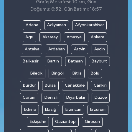
Görüş Mesafesi: 10 km, Gün
Doğumu: 6:52, Gün Batımı: 18:57
Adana
Adıyaman
Afyonkarahisar
Ağrı
Aksaray
Amasya
Ankara
Antalya
Ardahan
Artvin
Aydın
Balıkesir
Bartın
Batman
Bayburt
Bilecik
Bingöl
Bitlis
Bolu
Burdur
Bursa
Çanakkale
Çankırı
Çorum
Denizli
Diyarbakır
Düzce
Edirne
Elazığ
Erzincan
Erzurum
Eskişehir
Gaziantep
Giresun