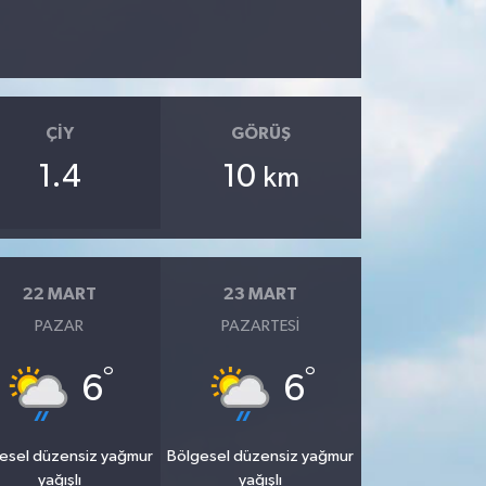
ÇIY
GÖRÜŞ
1.4
10
km
22 MART
23 MART
PAZAR
PAZARTESI
°
°
6
6
esel düzensiz yağmur
Bölgesel düzensiz yağmur
yağışlı
yağışlı