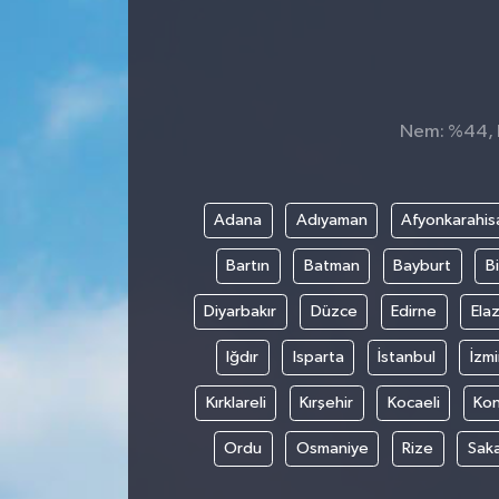
Nem: %44, H
Adana
Adıyaman
Afyonkarahis
Bartın
Batman
Bayburt
Bi
Diyarbakır
Düzce
Edirne
Elaz
Iğdır
Isparta
İstanbul
İzmi
Kırklareli
Kırşehir
Kocaeli
Ko
Ordu
Osmaniye
Rize
Sak