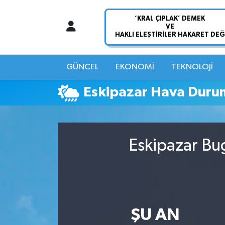
Nöbetçi Eczaneler
Hava Durumu
GÜNCEL
EKONOMİ
TEKNOLOJİ
Namaz Vakitleri
Eskipazar Hava Duru
Trafik Durumu
Süper Lig Puan Durumu ve Fikstür
Eskipazar Bu
Tüm Manşetler
Son Dakika Haberleri
ŞU AN
Haber Arşivi