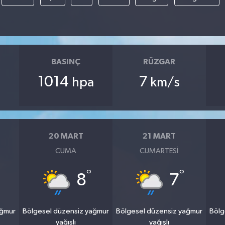
BASINÇ
RÜZGAR
1014
7
hpa
km/s
20 MART
21 MART
CUMA
CUMARTESI
°
°
8
7
ağmur
Bölgesel düzensiz yağmur
Bölgesel düzensiz yağmur
Bölg
yağışlı
yağışlı