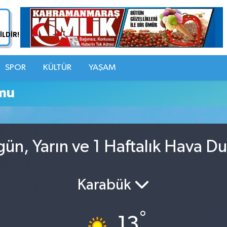
SPOR
KÜLTÜR
YAŞAM
mu
gün, Yarın ve 1 Haftalık Hava D
Karabük
°
13