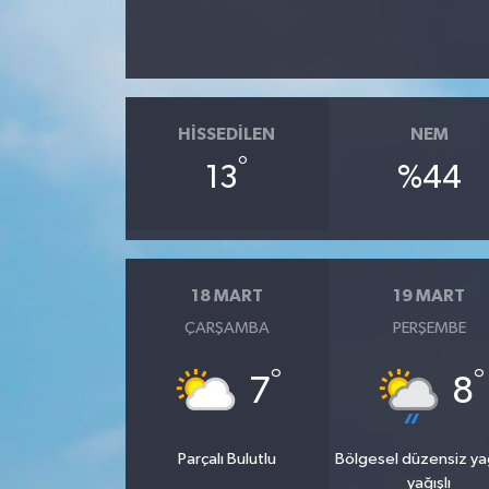
HISSEDILEN
NEM
°
13
%44
18 MART
19 MART
ÇARŞAMBA
PERŞEMBE
°
°
7
8
Parçalı Bulutlu
Bölgesel düzensiz y
yağışlı