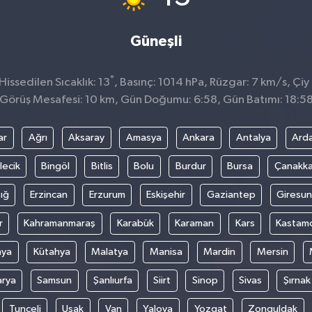
Güneşli
°
issedilen Sıcaklık: 13
, Basınç: 1014 hPa, Rüzgar: 7 km/s, Çiy 
Görüş Mesafesi: 10 km, Gün Doğumu: 6:58, Gün Batımı: 18:5
ar
Ağrı
Aksaray
Amasya
Ankara
Antalya
Ard
lecik
Bingöl
Bitlis
Bolu
Burdur
Bursa
Çanakka
ığ
Erzincan
Erzurum
Eskişehir
Gaziantep
Giresun
r
Kahramanmaraş
Karabük
Karaman
Kars
Kastam
nya
Kütahya
Malatya
Manisa
Mardin
Mersin
arya
Samsun
Şanlıurfa
Siirt
Sinop
Sivas
Şırnak
Tunceli
Uşak
Van
Yalova
Yozgat
Zonguldak