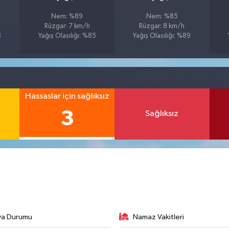
Nem: %89
Nem: %85
Rüzgar: 7 km/h
Rüzgar: 8 km/h
8
Yağış Olasılığı: %85
Yağış Olasılığı: %89
Hassaslar için sağlıksız
3
Sağlıksız
va Durumu
Namaz Vakitleri