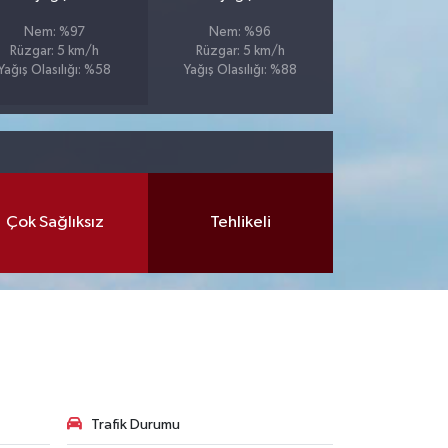
Nem: %97
Nem: %96
Rüzgar: 5 km/h
Rüzgar: 5 km/h
Yağış Olasılığı: %58
Yağış Olasılığı: %88
Çok Sağlıksız
Tehlikeli
Trafik Durumu