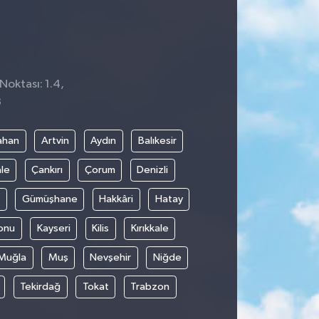
Noktası: 1.4,
8
ahan
Artvin
Aydın
Balıkesir
le
Çankırı
Çorum
Denizli
Gümüşhane
Hakkâri
Hatay
onu
Kayseri
Kilis
Kırıkkale
Muğla
Muş
Nevşehir
Niğde
Tekirdağ
Tokat
Trabzon