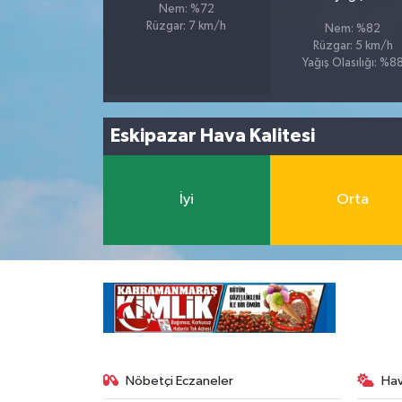
Nem: %72
Rüzgar: 7 km/h
Nem: %82
Rüzgar: 5 km/h
Yağış Olasılığı: %8
Eskipazar Hava Kalitesi
İyi
Orta
Nöbetçi Eczaneler
Ha