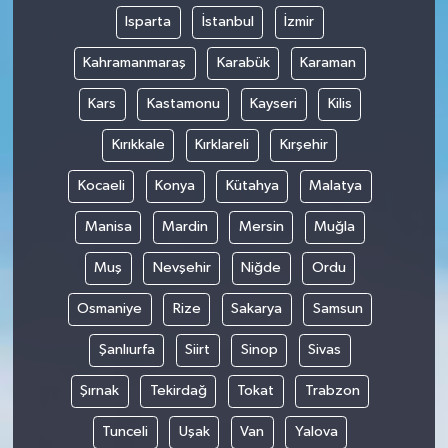
Isparta
İstanbul
İzmir
Kahramanmaraş
Karabük
Karaman
Kars
Kastamonu
Kayseri
Kilis
Kırıkkale
Kırklareli
Kırşehir
Kocaeli
Konya
Kütahya
Malatya
Manisa
Mardin
Mersin
Muğla
Muş
Nevşehir
Niğde
Ordu
Osmaniye
Rize
Sakarya
Samsun
Şanlıurfa
Siirt
Sinop
Sivas
Şırnak
Tekirdağ
Tokat
Trabzon
Tunceli
Uşak
Van
Yalova