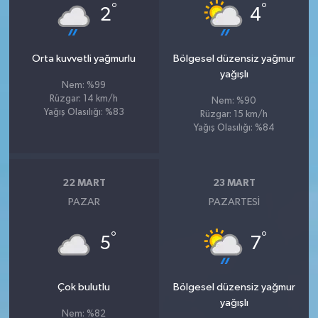
°
°
2
4
Orta kuvvetli yağmurlu
Bölgesel düzensiz yağmur
yağışlı
Nem: %99
Rüzgar: 14 km/h
Nem: %90
Yağış Olasılığı: %83
Rüzgar: 15 km/h
Yağış Olasılığı: %84
22 MART
23 MART
PAZAR
PAZARTESI
°
°
5
7
Çok bulutlu
Bölgesel düzensiz yağmur
yağışlı
Nem: %82