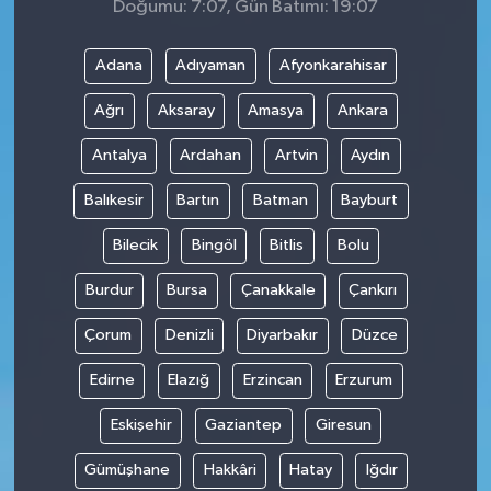
Doğumu: 7:07, Gün Batımı: 19:07
Adana
Adıyaman
Afyonkarahisar
Ağrı
Aksaray
Amasya
Ankara
Antalya
Ardahan
Artvin
Aydın
Balıkesir
Bartın
Batman
Bayburt
Bilecik
Bingöl
Bitlis
Bolu
Burdur
Bursa
Çanakkale
Çankırı
Çorum
Denizli
Diyarbakır
Düzce
Edirne
Elazığ
Erzincan
Erzurum
Eskişehir
Gaziantep
Giresun
Gümüşhane
Hakkâri
Hatay
Iğdır