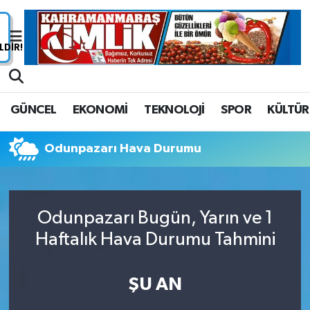
Nöbetçi Eczaneler
Hava Durumu
GÜNCEL
EKONOMİ
TEKNOLOJİ
SPOR
KÜLTÜR
Namaz Vakitleri
Odunpazarı Hava Durumu
Trafik Durumu
Süper Lig Puan Durumu ve Fikstür
Odunpazarı Bugün, Yarın ve 1
Tüm Manşetler
Haftalık Hava Durumu Tahmini
Son Dakika Haberleri
ŞU AN
Haber Arşivi