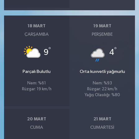
18 MART
19 MART
ÇARŞAMBA
PERŞEMBE
°
°
9
4
Parçalı Bulutlu
Orta kuvvetli yağmurlu
Nem: %61
Nem: %93
Rüzgar: 19 km/h
Rüzgar: 22 km/h
Yağış Olasılığı: %80
20 MART
21 MART
CUMA
CUMARTESI