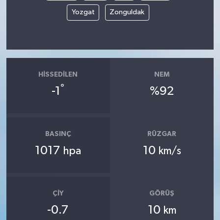
Yozgat
Zonguldak
HISSEDILEN
NEM
°
-1
%92
BASINÇ
RÜZGAR
1017
10
hpa
km/s
ÇIY
GÖRÜŞ
-0.7
10
km