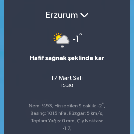
Erzurum
°
-1
Hafif sağnak şeklinde kar
17 Mart Salı
15:30
°
Nem: %93, Hissedilen Sıcaklık: -2
,
Basınç: 1015 hPa, Rüzgar: 5 km/s,
Toplam Yağış: 0 mm, Çiy Noktası:
-1.7,