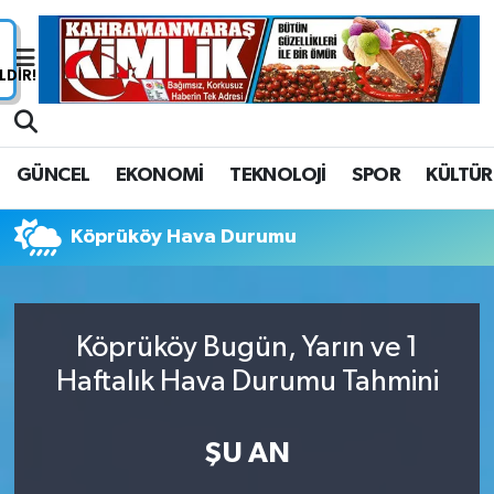
Nöbetçi Eczaneler
Hava Durumu
GÜNCEL
EKONOMİ
TEKNOLOJİ
SPOR
KÜLTÜR
Namaz Vakitleri
Köprüköy Hava Durumu
Trafik Durumu
Süper Lig Puan Durumu ve Fikstür
Köprüköy Bugün, Yarın ve 1
Tüm Manşetler
Haftalık Hava Durumu Tahmini
Son Dakika Haberleri
ŞU AN
Haber Arşivi