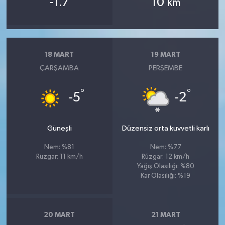
-1.7
10
km
18 MART
19 MART
ÇARŞAMBA
PERŞEMBE
°
°
-5
-2
Güneşli
Düzensiz orta kuvvetli karlı
Nem: %81
Nem: %77
Rüzgar: 11 km/h
Rüzgar: 12 km/h
Yağış Olasılığı: %80
Kar Olasılığı: %19
20 MART
21 MART