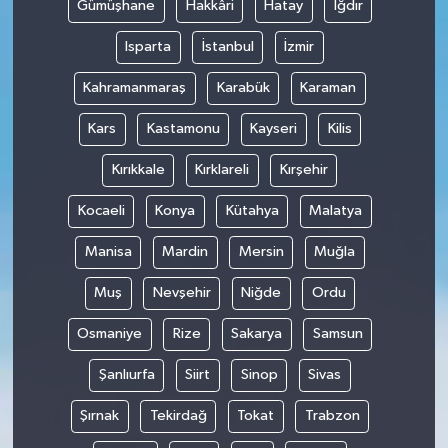
Gümüşhane
Hakkâri
Hatay
Iğdır
Isparta
İstanbul
İzmir
Kahramanmaraş
Karabük
Karaman
Kars
Kastamonu
Kayseri
Kilis
Kırıkkale
Kırklareli
Kırşehir
Kocaeli
Konya
Kütahya
Malatya
Manisa
Mardin
Mersin
Muğla
Muş
Nevşehir
Niğde
Ordu
Osmaniye
Rize
Sakarya
Samsun
Şanlıurfa
Siirt
Sinop
Sivas
Şırnak
Tekirdağ
Tokat
Trabzon