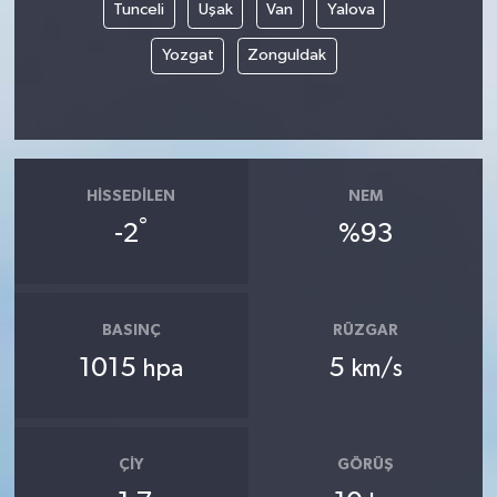
Tunceli
Uşak
Van
Yalova
Yozgat
Zonguldak
HISSEDILEN
NEM
°
-2
%93
BASINÇ
RÜZGAR
1015
5
hpa
km/s
ÇIY
GÖRÜŞ