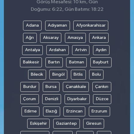
Görüş Mesafesi: 10 km, Gün
Doğumu: 6:22, Gün Batımı: 18:22
Adana
Adıyaman
Afyonkarahisar
Ağrı
Aksaray
Amasya
Ankara
Antalya
Ardahan
Artvin
Aydın
Balıkesir
Bartın
Batman
Bayburt
Bilecik
Bingöl
Bitlis
Bolu
Burdur
Bursa
Çanakkale
Çankırı
Çorum
Denizli
Diyarbakır
Düzce
Edirne
Elazığ
Erzincan
Erzurum
Eskişehir
Gaziantep
Giresun