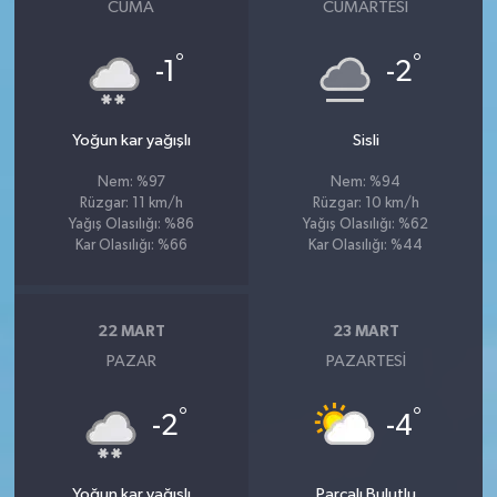
CUMA
CUMARTESI
°
°
-1
-2
Yoğun kar yağışlı
Sisli
Nem: %97
Nem: %94
Rüzgar: 11 km/h
Rüzgar: 10 km/h
Yağış Olasılığı: %86
Yağış Olasılığı: %62
Kar Olasılığı: %66
Kar Olasılığı: %44
22 MART
23 MART
PAZAR
PAZARTESI
°
°
-2
-4
Yoğun kar yağışlı
Parçalı Bulutlu