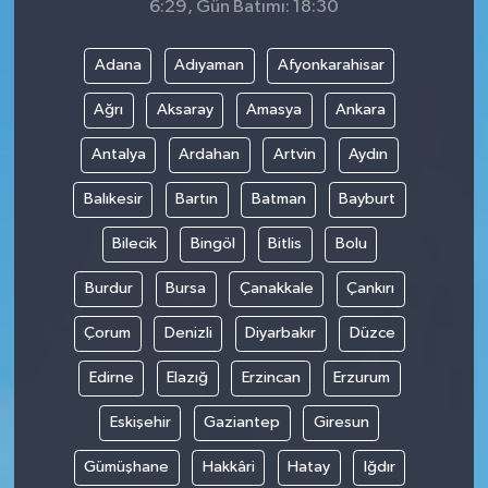
6:29, Gün Batımı: 18:30
Adana
Adıyaman
Afyonkarahisar
Ağrı
Aksaray
Amasya
Ankara
Antalya
Ardahan
Artvin
Aydın
Balıkesir
Bartın
Batman
Bayburt
Bilecik
Bingöl
Bitlis
Bolu
Burdur
Bursa
Çanakkale
Çankırı
Çorum
Denizli
Diyarbakır
Düzce
Edirne
Elazığ
Erzincan
Erzurum
Eskişehir
Gaziantep
Giresun
Gümüşhane
Hakkâri
Hatay
Iğdır