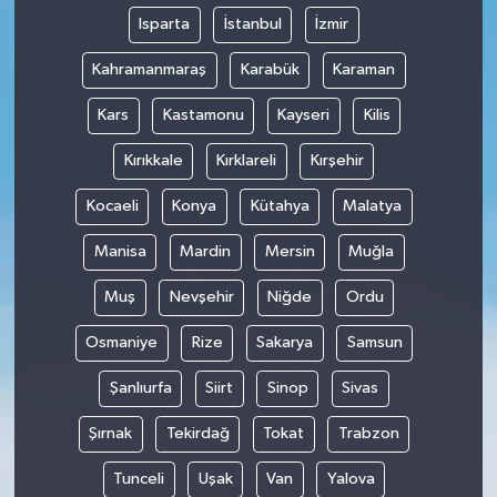
Isparta
İstanbul
İzmir
Kahramanmaraş
Karabük
Karaman
Kars
Kastamonu
Kayseri
Kilis
Kırıkkale
Kırklareli
Kırşehir
Kocaeli
Konya
Kütahya
Malatya
Manisa
Mardin
Mersin
Muğla
Muş
Nevşehir
Niğde
Ordu
Osmaniye
Rize
Sakarya
Samsun
Şanlıurfa
Siirt
Sinop
Sivas
Şırnak
Tekirdağ
Tokat
Trabzon
Tunceli
Uşak
Van
Yalova