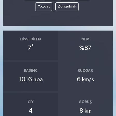
Yozgat
Zonguldak
HISSEDILEN
NEM
°
7
%87
BASINÇ
RÜZGAR
1016
6
hpa
km/s
ÇIY
GÖRÜŞ
4
8
km