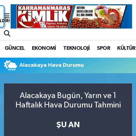
Nöbetçi Eczaneler
Hava Durumu
GÜNCEL
EKONOMİ
TEKNOLOJİ
SPOR
KÜLTÜR
Namaz Vakitleri
Alacakaya Hava Durumu
Trafik Durumu
Süper Lig Puan Durumu ve Fikstür
Alacakaya Bugün, Yarın ve 1
Tüm Manşetler
Haftalık Hava Durumu Tahmini
Son Dakika Haberleri
ŞU AN
Haber Arşivi