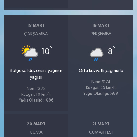
18 MART
19 MART
ÇARŞAMBA
PERŞEMBE
°
°
10
8
Bölgesel düzensiz yağmur
Orta kuvvetli yağmurlu
yağışlı
Nem: %74
Rüzgar: 25 km/h
Nem: %72
Yağış Olasılığı: %88
Rüzgar: 10 km/h
Yağış Olasılığı: %86
20 MART
21 MART
CUMA
CUMARTESI