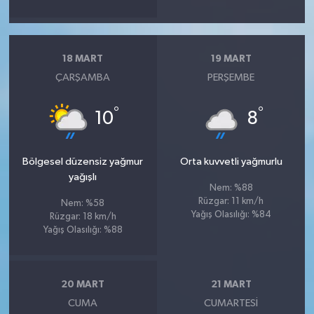
18 MART
19 MART
ÇARŞAMBA
PERŞEMBE
°
°
10
8
Bölgesel düzensiz yağmur
Orta kuvvetli yağmurlu
yağışlı
Nem: %88
Rüzgar: 11 km/h
Nem: %58
Yağış Olasılığı: %84
Rüzgar: 18 km/h
Yağış Olasılığı: %88
20 MART
21 MART
CUMA
CUMARTESI