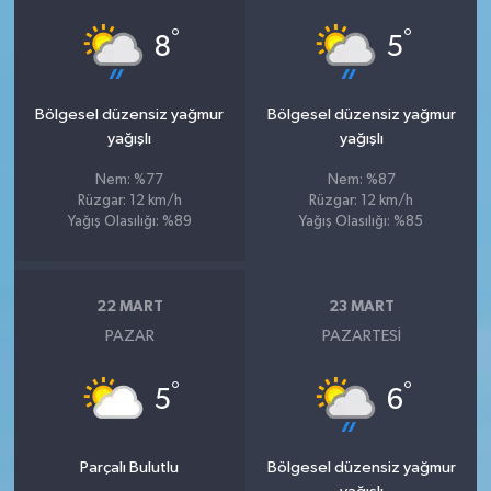
°
°
8
5
Bölgesel düzensiz yağmur
Bölgesel düzensiz yağmur
yağışlı
yağışlı
Nem: %77
Nem: %87
Rüzgar: 12 km/h
Rüzgar: 12 km/h
Yağış Olasılığı: %89
Yağış Olasılığı: %85
22 MART
23 MART
PAZAR
PAZARTESI
°
°
5
6
Parçalı Bulutlu
Bölgesel düzensiz yağmur