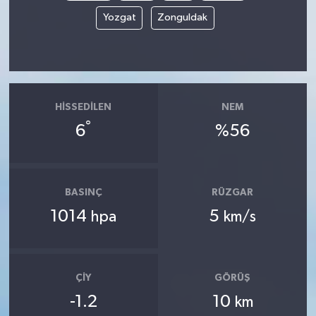
Yozgat
Zonguldak
HISSEDILEN
NEM
°
6
%56
BASINÇ
RÜZGAR
1014
5
hpa
km/s
ÇIY
GÖRÜŞ
-1.2
10
km