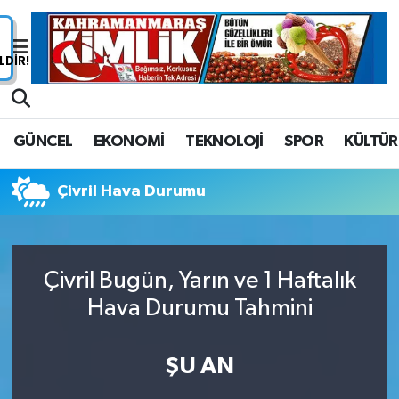
Nöbetçi Eczaneler
Hava Durumu
GÜNCEL
EKONOMİ
TEKNOLOJİ
SPOR
KÜLTÜR
Namaz Vakitleri
Çivril Hava Durumu
Trafik Durumu
Süper Lig Puan Durumu ve Fikstür
Çivril Bugün, Yarın ve 1 Haftalık
Tüm Manşetler
Hava Durumu Tahmini
Son Dakika Haberleri
ŞU AN
Haber Arşivi