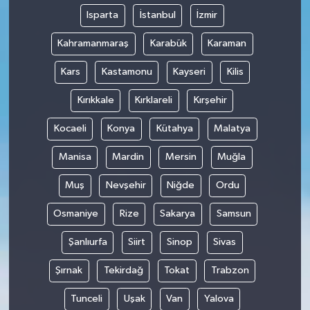
Isparta
İstanbul
İzmir
Kahramanmaraş
Karabük
Karaman
Kars
Kastamonu
Kayseri
Kilis
Kırıkkale
Kırklareli
Kırşehir
Kocaeli
Konya
Kütahya
Malatya
Manisa
Mardin
Mersin
Muğla
Muş
Nevşehir
Niğde
Ordu
Osmaniye
Rize
Sakarya
Samsun
Şanlıurfa
Siirt
Sinop
Sivas
Şırnak
Tekirdağ
Tokat
Trabzon
Tunceli
Uşak
Van
Yalova