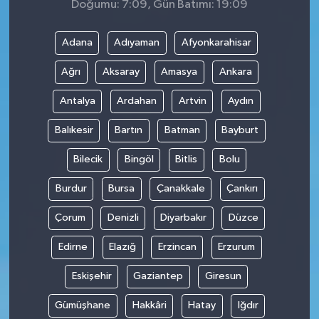
Doğumu: 7:09, Gün Batımı: 19:09
Adana
Adıyaman
Afyonkarahisar
Ağrı
Aksaray
Amasya
Ankara
Antalya
Ardahan
Artvin
Aydın
Balıkesir
Bartın
Batman
Bayburt
Bilecik
Bingöl
Bitlis
Bolu
Burdur
Bursa
Çanakkale
Çankırı
Çorum
Denizli
Diyarbakır
Düzce
Edirne
Elazığ
Erzincan
Erzurum
Eskişehir
Gaziantep
Giresun
Gümüşhane
Hakkâri
Hatay
Iğdır