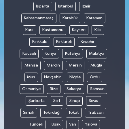
Isparta
İstanbul
İzmir
Kahramanmaraş
Karabük
Karaman
Kars
Kastamonu
Kayseri
Kilis
Kırıkkale
Kırklareli
Kırşehir
Kocaeli
Konya
Kütahya
Malatya
Manisa
Mardin
Mersin
Muğla
Muş
Nevşehir
Niğde
Ordu
Osmaniye
Rize
Sakarya
Samsun
Şanlıurfa
Siirt
Sinop
Sivas
Şırnak
Tekirdağ
Tokat
Trabzon
Tunceli
Uşak
Van
Yalova