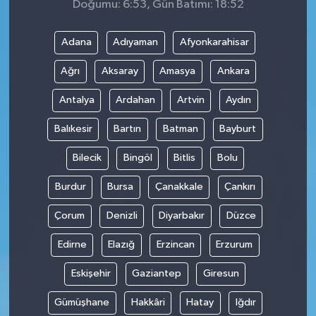
Doğumu: 6:53, Gün Batımı: 18:52
Adana
Adıyaman
Afyonkarahisar
Ağrı
Aksaray
Amasya
Ankara
Antalya
Ardahan
Artvin
Aydın
Balıkesir
Bartın
Batman
Bayburt
Bilecik
Bingöl
Bitlis
Bolu
Burdur
Bursa
Çanakkale
Çankırı
Çorum
Denizli
Diyarbakır
Düzce
Edirne
Elazığ
Erzincan
Erzurum
Eskişehir
Gaziantep
Giresun
Gümüşhane
Hakkâri
Hatay
Iğdır