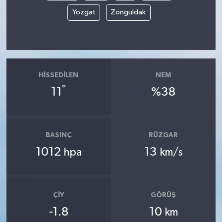
Yozgat
Zonguldak
HISSEDILEN
NEM
°
11
%38
BASINÇ
RÜZGAR
1012
13
hpa
km/s
ÇIY
GÖRÜŞ
-1.8
10
km