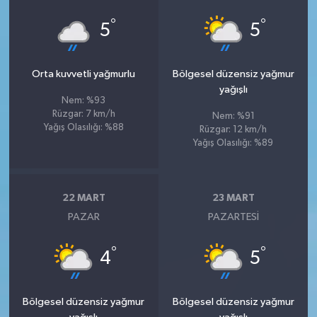
°
°
5
5
Orta kuvvetli yağmurlu
Bölgesel düzensiz yağmur
yağışlı
Nem: %93
Rüzgar: 7 km/h
Nem: %91
Yağış Olasılığı: %88
Rüzgar: 12 km/h
Yağış Olasılığı: %89
22 MART
23 MART
PAZAR
PAZARTESI
°
°
4
5
Bölgesel düzensiz yağmur
Bölgesel düzensiz yağmur