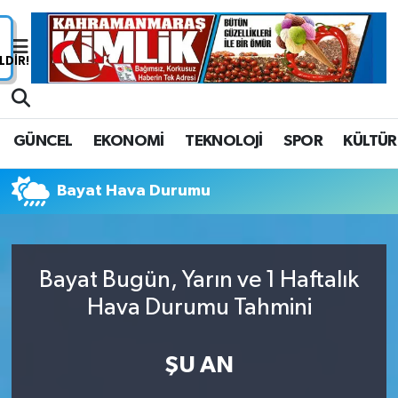
Nöbetçi Eczaneler
Hava Durumu
GÜNCEL
EKONOMİ
TEKNOLOJİ
SPOR
KÜLTÜR
Namaz Vakitleri
Bayat Hava Durumu
Trafik Durumu
Süper Lig Puan Durumu ve Fikstür
Bayat Bugün, Yarın ve 1 Haftalık
Tüm Manşetler
Hava Durumu Tahmini
Son Dakika Haberleri
ŞU AN
Haber Arşivi