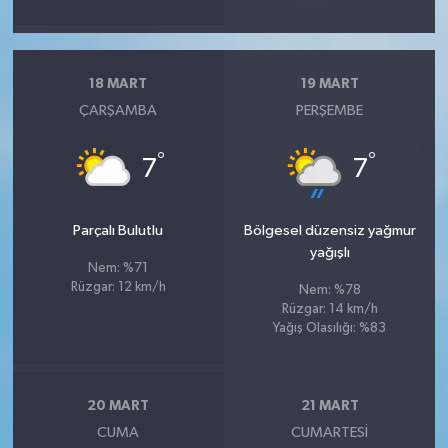
18 MART
19 MART
ÇARŞAMBA
PERŞEMBE
°
°
7
7
Parçalı Bulutlu
Bölgesel düzensiz yağmur
yağışlı
Nem: %71
Rüzgar: 12 km/h
Nem: %78
Rüzgar: 14 km/h
Yağış Olasılığı: %83
20 MART
21 MART
CUMA
CUMARTESI