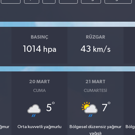
BASINÇ
RÜZGAR
1014
43
hpa
km/s
20 MART
21 MART
CUMA
CUMARTESI
°
°
5
7
ağmur
Orta kuvvetli yağmurlu
Bölgesel düzensiz yağmur
Bölg
yağışlı