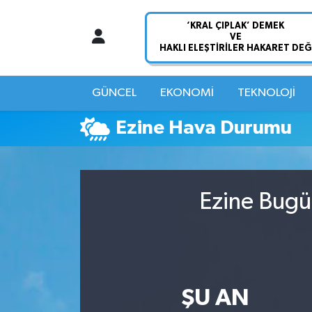
Nöbetçi Eczaneler
Hava Durumu
GÜNCEL
EKONOMİ
TEKNOLOJİ
Namaz Vakitleri
Ezine Hava Durumu
Trafik Durumu
Süper Lig Puan Durumu ve Fikstür
Ezine Bugü
Tüm Manşetler
Son Dakika Haberleri
ŞU AN
Haber Arşivi