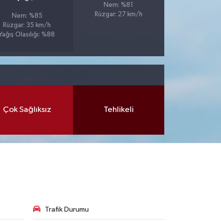
Nem: %81
Rüzgar: 27 km/h
Nem: %85
Rüzgar: 35 km/h
Yağış Olasılığı: %88
Çok Sağlıksız
Tehlikeli
Trafik Durumu