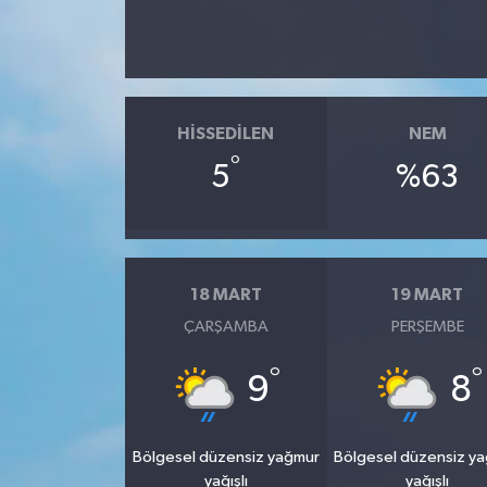
HISSEDILEN
NEM
°
5
%63
18 MART
19 MART
ÇARŞAMBA
PERŞEMBE
°
°
9
8
Bölgesel düzensiz yağmur
Bölgesel düzensiz y
yağışlı
yağışlı