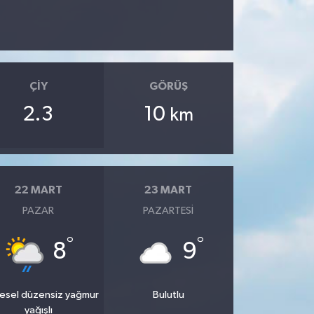
ÇIY
GÖRÜŞ
2.3
10
km
22 MART
23 MART
PAZAR
PAZARTESI
°
°
8
9
esel düzensiz yağmur
Bulutlu
yağışlı