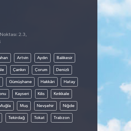
Noktası: 2.3,
4
ahan
Artvin
Aydın
Balıkesir
le
Çankırı
Çorum
Denizli
Gümüşhane
Hakkâri
Hatay
onu
Kayseri
Kilis
Kırıkkale
Muğla
Muş
Nevşehir
Niğde
Tekirdağ
Tokat
Trabzon