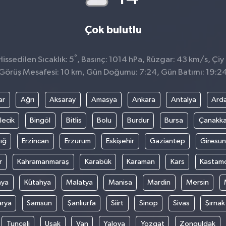
Çok bulutlu
°
ssedilen Sıcaklık: 5
, Basınç: 1014 hPa, Rüzgar: 43 km/s, Çiy 
Görüş Mesafesi: 10 km, Gün Doğumu: 7:24, Gün Batımı: 19:2
ar
Ağrı
Aksaray
Amasya
Ankara
Antalya
Ard
lecik
Bingöl
Bitlis
Bolu
Burdur
Bursa
Çanakka
ığ
Erzincan
Erzurum
Eskişehir
Gaziantep
Giresun
r
Kahramanmaraş
Karabük
Karaman
Kars
Kastam
nya
Kütahya
Malatya
Manisa
Mardin
Mersin
arya
Samsun
Şanlıurfa
Siirt
Sinop
Sivas
Şırnak
Tunceli
Uşak
Van
Yalova
Yozgat
Zonguldak