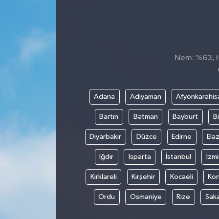
Nem: %63, Hi
Adana
Adıyaman
Afyonkarahis
Bartın
Batman
Bayburt
Bi
Diyarbakır
Düzce
Edirne
Elaz
Iğdır
Isparta
İstanbul
İzmi
Kırklareli
Kırşehir
Kocaeli
Ko
Ordu
Osmaniye
Rize
Sak