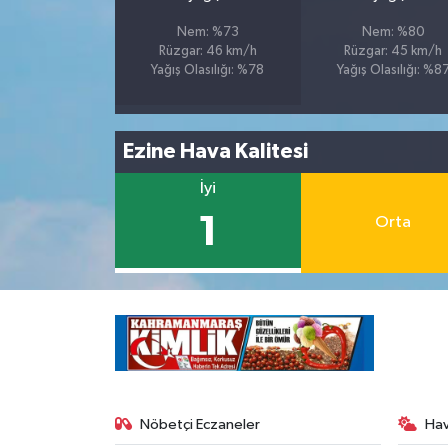
Nem: %73
Nem: %80
Rüzgar: 46 km/h
Rüzgar: 45 km/h
Yağış Olasılığı: %78
Yağış Olasılığı: %8
Ezine Hava Kalitesi
İyi
1
Orta
Nöbetçi Eczaneler
Ha