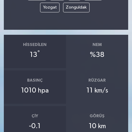
Yozgat
Zonguldak
HISSEDILEN
NEM
°
13
%38
BASINÇ
RÜZGAR
1010
11
hpa
km/s
ÇIY
GÖRÜŞ
-0.1
10
km