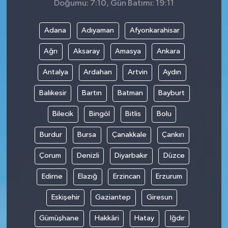
Doğumu: 7:10, Gün Batımı: 19:11
Adana
Adıyaman
Afyonkarahisar
Ağrı
Aksaray
Amasya
Ankara
Antalya
Ardahan
Artvin
Aydın
Balıkesir
Bartın
Batman
Bayburt
Bilecik
Bingöl
Bitlis
Bolu
Burdur
Bursa
Çanakkale
Çankırı
Çorum
Denizli
Diyarbakır
Düzce
Edirne
Elazığ
Erzincan
Erzurum
Eskişehir
Gaziantep
Giresun
Gümüşhane
Hakkâri
Hatay
Iğdır