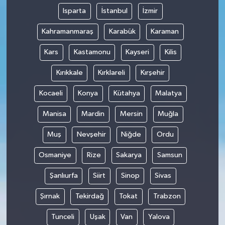
Isparta
İstanbul
İzmir
Kahramanmaraş
Karabük
Karaman
Kars
Kastamonu
Kayseri
Kilis
Kırıkkale
Kırklareli
Kırşehir
Kocaeli
Konya
Kütahya
Malatya
Manisa
Mardin
Mersin
Muğla
Muş
Nevşehir
Niğde
Ordu
Osmaniye
Rize
Sakarya
Samsun
Şanlıurfa
Siirt
Sinop
Sivas
Şırnak
Tekirdağ
Tokat
Trabzon
Tunceli
Uşak
Van
Yalova