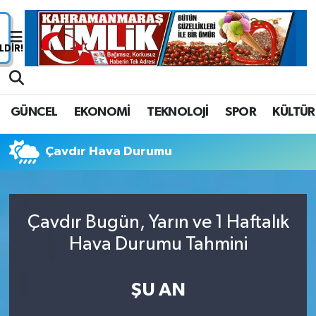
Nöbetçi Eczaneler
Hava Durumu
GÜNCEL
EKONOMİ
TEKNOLOJİ
SPOR
KÜLTÜR
Namaz Vakitleri
Çavdır Hava Durumu
Trafik Durumu
Süper Lig Puan Durumu ve Fikstür
Çavdır Bugün, Yarın ve 1 Haftalık
Tüm Manşetler
Hava Durumu Tahmini
Son Dakika Haberleri
ŞU AN
Haber Arşivi