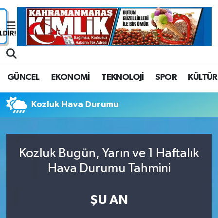
Nöbetçi Eczaneler
Hava Durumu
GÜNCEL
EKONOMİ
TEKNOLOJİ
SPOR
KÜLTÜR
Namaz Vakitleri
Kozluk Hava Durumu
Trafik Durumu
Süper Lig Puan Durumu ve Fikstür
Kozluk Bugün, Yarın ve 1 Haftalık
Tüm Manşetler
Hava Durumu Tahmini
Son Dakika Haberleri
ŞU AN
Haber Arşivi