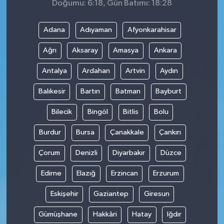
Doğumu: 6:18, Gün Batımı: 18:28
Adana
Adıyaman
Afyonkarahisar
Ağrı
Aksaray
Amasya
Ankara
Antalya
Ardahan
Artvin
Aydın
Balıkesir
Bartın
Batman
Bayburt
Bilecik
Bingöl
Bitlis
Bolu
Burdur
Bursa
Çanakkale
Çankırı
Çorum
Denizli
Diyarbakır
Düzce
Edirne
Elazığ
Erzincan
Erzurum
Eskişehir
Gaziantep
Giresun
Gümüşhane
Hakkâri
Hatay
Iğdır