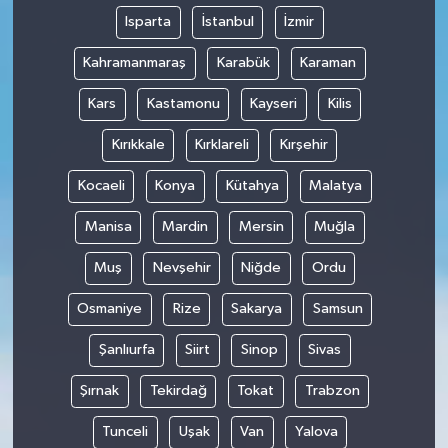
Isparta
İstanbul
İzmir
Kahramanmaraş
Karabük
Karaman
Kars
Kastamonu
Kayseri
Kilis
Kırıkkale
Kırklareli
Kırşehir
Kocaeli
Konya
Kütahya
Malatya
Manisa
Mardin
Mersin
Muğla
Muş
Nevşehir
Niğde
Ordu
Osmaniye
Rize
Sakarya
Samsun
Şanlıurfa
Siirt
Sinop
Sivas
Şırnak
Tekirdağ
Tokat
Trabzon
Tunceli
Uşak
Van
Yalova