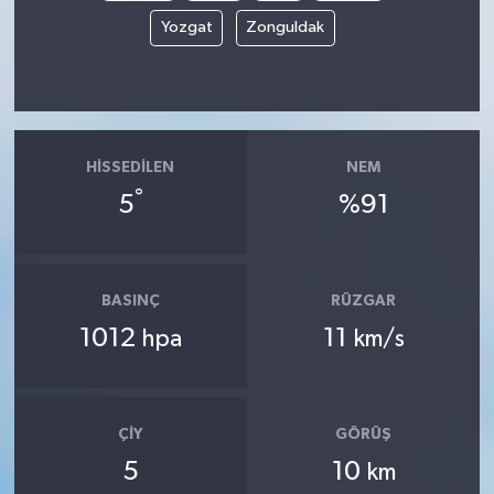
Yozgat
Zonguldak
HISSEDILEN
NEM
°
5
%91
BASINÇ
RÜZGAR
1012
11
hpa
km/s
ÇIY
GÖRÜŞ
5
10
km