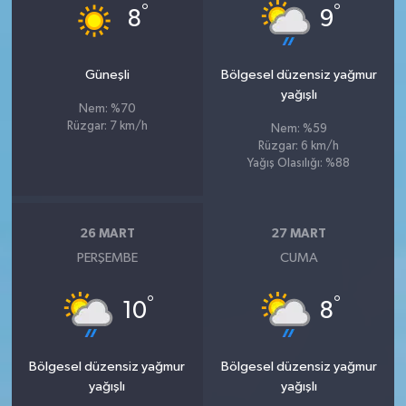
°
°
8
9
Güneşli
Bölgesel düzensiz yağmur
yağışlı
Nem: %70
Rüzgar: 7 km/h
Nem: %59
Rüzgar: 6 km/h
Yağış Olasılığı: %88
26 MART
27 MART
PERŞEMBE
CUMA
°
°
10
8
Bölgesel düzensiz yağmur
Bölgesel düzensiz yağmur
yağışlı
yağışlı