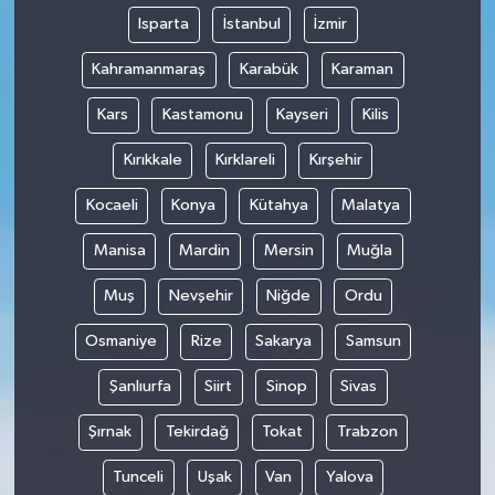
Isparta
İstanbul
İzmir
Kahramanmaraş
Karabük
Karaman
Kars
Kastamonu
Kayseri
Kilis
Kırıkkale
Kırklareli
Kırşehir
Kocaeli
Konya
Kütahya
Malatya
Manisa
Mardin
Mersin
Muğla
Muş
Nevşehir
Niğde
Ordu
Osmaniye
Rize
Sakarya
Samsun
Şanlıurfa
Siirt
Sinop
Sivas
Şırnak
Tekirdağ
Tokat
Trabzon
Tunceli
Uşak
Van
Yalova