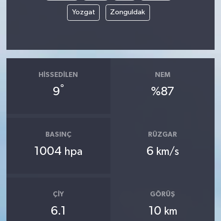
Yozgat
Zonguldak
HISSEDILEN
NEM
°
9
%87
BASINÇ
RÜZGAR
1004
6
hpa
km/s
ÇIY
GÖRÜŞ
6.1
10
km