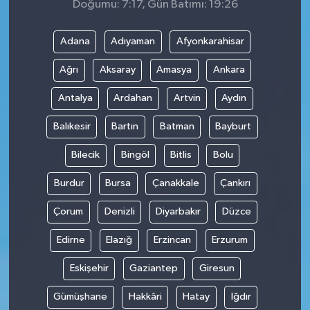
Doğumu: 7:17, Gün Batımı: 19:26
Adana
Adıyaman
Afyonkarahisar
Ağrı
Aksaray
Amasya
Ankara
Antalya
Ardahan
Artvin
Aydın
Balıkesir
Bartın
Batman
Bayburt
Bilecik
Bingöl
Bitlis
Bolu
Burdur
Bursa
Çanakkale
Çankırı
Çorum
Denizli
Diyarbakır
Düzce
Edirne
Elazığ
Erzincan
Erzurum
Eskişehir
Gaziantep
Giresun
Gümüşhane
Hakkâri
Hatay
Iğdır