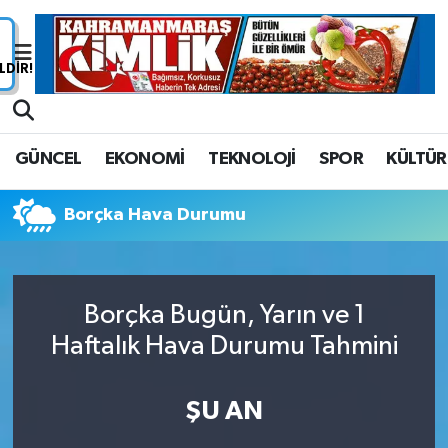
Nöbetçi Eczaneler
Hava Durumu
GÜNCEL
EKONOMİ
TEKNOLOJİ
SPOR
KÜLTÜR
Namaz Vakitleri
Borçka Hava Durumu
Trafik Durumu
Süper Lig Puan Durumu ve Fikstür
Borçka Bugün, Yarın ve 1
Tüm Manşetler
Haftalık Hava Durumu Tahmini
Son Dakika Haberleri
ŞU AN
Haber Arşivi