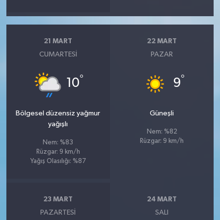
21 MART
22 MART
CUMARTESI
PAZAR
°
°
10
9
Bölgesel düzensiz yağmur
Güneşli
yağışlı
Nem: %82
Rüzgar: 9 km/h
Nem: %83
Rüzgar: 9 km/h
Yağış Olasılığı: %87
23 MART
24 MART
PAZARTESI
SALI