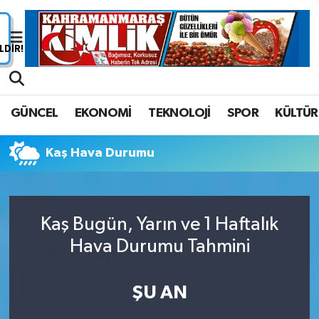
Nöbetçi Eczaneler
Hava Durumu
GÜNCEL
EKONOMİ
TEKNOLOJİ
SPOR
KÜLTÜR
Namaz Vakitleri
Kaş Hava Durumu
Trafik Durumu
Süper Lig Puan Durumu ve Fikstür
Kaş Bugün, Yarın ve 1 Haftalık
Tüm Manşetler
Hava Durumu Tahmini
Son Dakika Haberleri
ŞU AN
Haber Arşivi