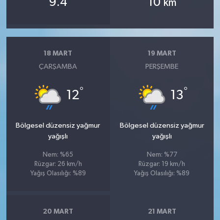
9.4
10
km
18 MART
19 MART
ÇARŞAMBA
PERŞEMBE
°
°
12
13
Bölgesel düzensiz yağmur
Bölgesel düzensiz yağmur
yağışlı
yağışlı
Nem: %65
Nem: %77
Rüzgar: 26 km/h
Rüzgar: 19 km/h
Yağış Olasılığı: %89
Yağış Olasılığı: %89
20 MART
21 MART