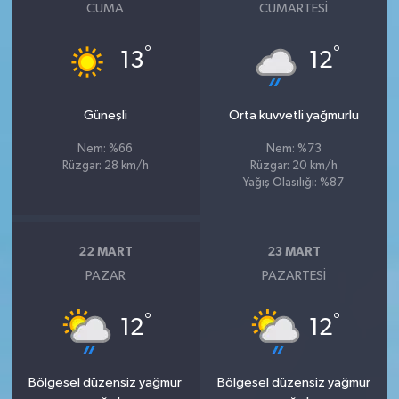
CUMA
CUMARTESI
°
°
13
12
Güneşli
Orta kuvvetli yağmurlu
Nem: %66
Nem: %73
Rüzgar: 28 km/h
Rüzgar: 20 km/h
Yağış Olasılığı: %87
22 MART
23 MART
PAZAR
PAZARTESI
°
°
12
12
Bölgesel düzensiz yağmur
Bölgesel düzensiz yağmur