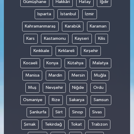
Gümüşhane
Hakkâri
Hatay
Iğdır
Isparta
İstanbul
İzmir
Kahramanmaraş
Karabük
Karaman
Kars
Kastamonu
Kayseri
Kilis
Kırıkkale
Kırklareli
Kırşehir
Kocaeli
Konya
Kütahya
Malatya
Manisa
Mardin
Mersin
Muğla
Muş
Nevşehir
Niğde
Ordu
Osmaniye
Rize
Sakarya
Samsun
Şanlıurfa
Siirt
Sinop
Sivas
Şırnak
Tekirdağ
Tokat
Trabzon