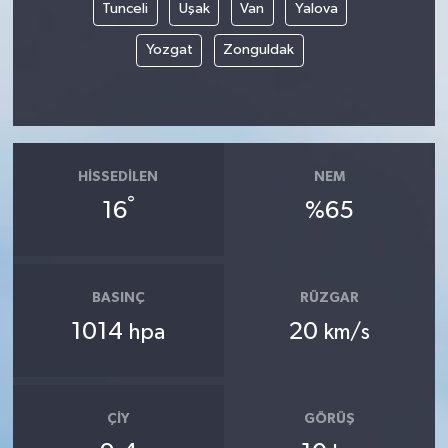
Tunceli
Uşak
Van
Yalova
Yozgat
Zonguldak
HISSEDILEN
NEM
°
16
%65
BASINÇ
RÜZGAR
1014
20
hpa
km/s
ÇIY
GÖRÜŞ