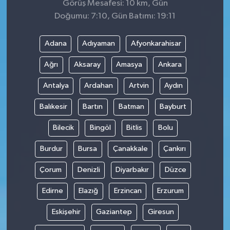
Görüş Mesafesi: 10 km, Gün
Doğumu: 7:10, Gün Batımı: 19:11
Adana
Adıyaman
Afyonkarahisar
Ağrı
Aksaray
Amasya
Ankara
Antalya
Ardahan
Artvin
Aydın
Balıkesir
Bartın
Batman
Bayburt
Bilecik
Bingöl
Bitlis
Bolu
Burdur
Bursa
Çanakkale
Çankırı
Çorum
Denizli
Diyarbakır
Düzce
Edirne
Elazığ
Erzincan
Erzurum
Eskişehir
Gaziantep
Giresun