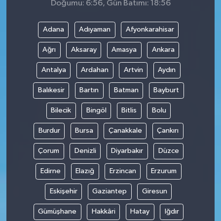
Doğumu: 6:56, Gün Batımı: 18:56
Adana
Adıyaman
Afyonkarahisar
Ağrı
Aksaray
Amasya
Ankara
Antalya
Ardahan
Artvin
Aydın
Balıkesir
Bartın
Batman
Bayburt
Bilecik
Bingöl
Bitlis
Bolu
Burdur
Bursa
Çanakkale
Çankırı
Çorum
Denizli
Diyarbakır
Düzce
Edirne
Elazığ
Erzincan
Erzurum
Eskişehir
Gaziantep
Giresun
Gümüşhane
Hakkâri
Hatay
Iğdır