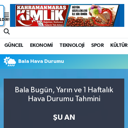
Nöbetçi Eczaneler
Hava Durumu
GÜNCEL
EKONOMİ
TEKNOLOJİ
SPOR
KÜLTÜR
Namaz Vakitleri
Bala Hava Durumu
Trafik Durumu
Süper Lig Puan Durumu ve Fikstür
Bala Bugün, Yarın ve 1 Haftalık
Tüm Manşetler
Hava Durumu Tahmini
Son Dakika Haberleri
ŞU AN
Haber Arşivi