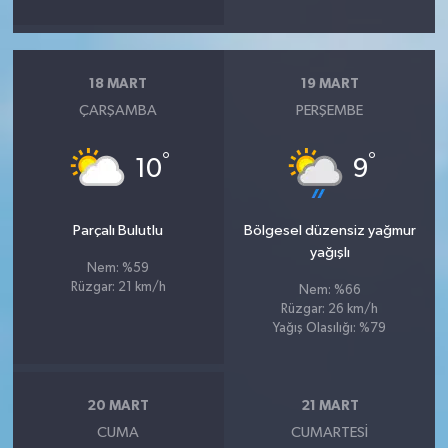
18 MART
19 MART
ÇARŞAMBA
PERŞEMBE
°
°
10
9
Parçalı Bulutlu
Bölgesel düzensiz yağmur
yağışlı
Nem: %59
Rüzgar: 21 km/h
Nem: %66
Rüzgar: 26 km/h
Yağış Olasılığı: %79
20 MART
21 MART
CUMA
CUMARTESI