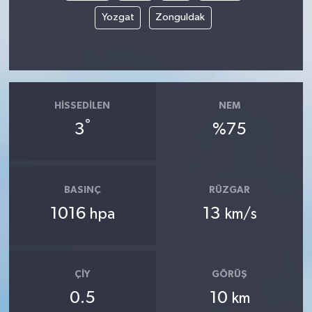
Yozgat
Zonguldak
HISSEDILEN
NEM
°
3
%75
BASINÇ
RÜZGAR
1016
13
hpa
km/s
ÇIY
GÖRÜŞ
0.5
10
km