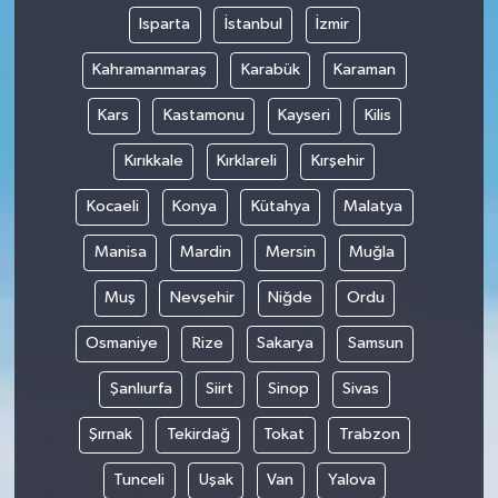
Isparta
İstanbul
İzmir
Kahramanmaraş
Karabük
Karaman
Kars
Kastamonu
Kayseri
Kilis
Kırıkkale
Kırklareli
Kırşehir
Kocaeli
Konya
Kütahya
Malatya
Manisa
Mardin
Mersin
Muğla
Muş
Nevşehir
Niğde
Ordu
Osmaniye
Rize
Sakarya
Samsun
Şanlıurfa
Siirt
Sinop
Sivas
Şırnak
Tekirdağ
Tokat
Trabzon
Tunceli
Uşak
Van
Yalova