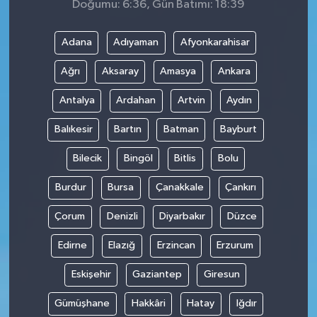
Doğumu: 6:36, Gün Batımı: 18:39
Adana
Adıyaman
Afyonkarahisar
Ağrı
Aksaray
Amasya
Ankara
Antalya
Ardahan
Artvin
Aydın
Balıkesir
Bartın
Batman
Bayburt
Bilecik
Bingöl
Bitlis
Bolu
Burdur
Bursa
Çanakkale
Çankırı
Çorum
Denizli
Diyarbakır
Düzce
Edirne
Elazığ
Erzincan
Erzurum
Eskişehir
Gaziantep
Giresun
Gümüşhane
Hakkâri
Hatay
Iğdır