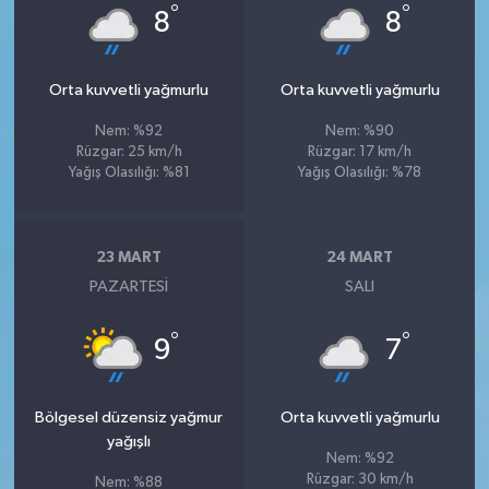
°
°
8
8
Orta kuvvetli yağmurlu
Orta kuvvetli yağmurlu
Nem: %92
Nem: %90
Rüzgar: 25 km/h
Rüzgar: 17 km/h
Yağış Olasılığı: %81
Yağış Olasılığı: %78
23 MART
24 MART
PAZARTESI
SALI
°
°
9
7
Bölgesel düzensiz yağmur
Orta kuvvetli yağmurlu
yağışlı
Nem: %92
Rüzgar: 30 km/h
Nem: %88