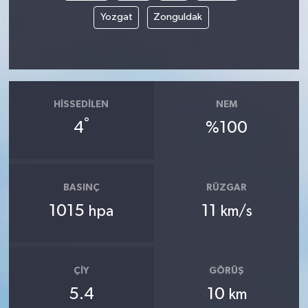
Yozgat
Zonguldak
HISSEDILEN
NEM
°
4
%100
BASINÇ
RÜZGAR
1015
11
hpa
km/s
ÇIY
GÖRÜŞ
5.4
10
km