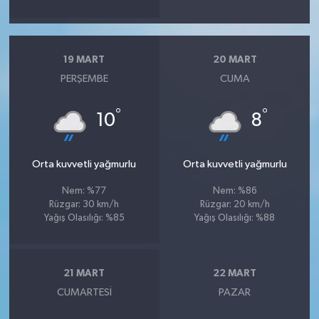
19 MART
20 MART
PERŞEMBE
CUMA
°
°
10
8
Orta kuvvetli yağmurlu
Orta kuvvetli yağmurlu
Nem: %77
Nem: %86
Rüzgar: 30 km/h
Rüzgar: 20 km/h
Yağış Olasılığı: %85
Yağış Olasılığı: %88
21 MART
22 MART
CUMARTESI
PAZAR