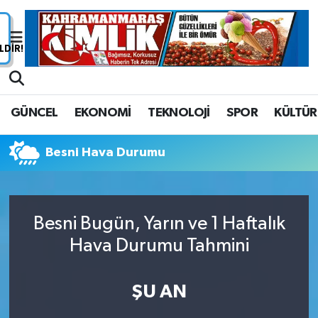
Nöbetçi Eczaneler
Hava Durumu
GÜNCEL
EKONOMİ
TEKNOLOJİ
SPOR
KÜLTÜR
Namaz Vakitleri
Besni Hava Durumu
Trafik Durumu
Süper Lig Puan Durumu ve Fikstür
Besni Bugün, Yarın ve 1 Haftalık
Tüm Manşetler
Hava Durumu Tahmini
Son Dakika Haberleri
ŞU AN
Haber Arşivi