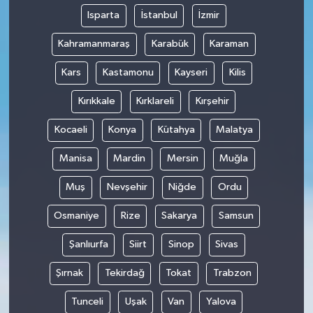
Isparta
İstanbul
İzmir
Kahramanmaraş
Karabük
Karaman
Kars
Kastamonu
Kayseri
Kilis
Kırıkkale
Kırklareli
Kırşehir
Kocaeli
Konya
Kütahya
Malatya
Manisa
Mardin
Mersin
Muğla
Muş
Nevşehir
Niğde
Ordu
Osmaniye
Rize
Sakarya
Samsun
Şanlıurfa
Siirt
Sinop
Sivas
Şırnak
Tekirdağ
Tokat
Trabzon
Tunceli
Uşak
Van
Yalova