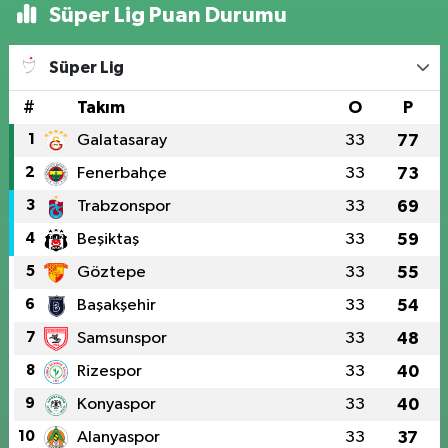
Süper Lig Puan Durumu
Süper Lig
#
Takım
O
P
1
Galatasaray
33
77
2
Fenerbahçe
33
73
3
Trabzonspor
33
69
4
Beşiktaş
33
59
5
Göztepe
33
55
6
Başakşehir
33
54
7
Samsunspor
33
48
8
Rizespor
33
40
9
Konyaspor
33
40
10
Alanyaspor
33
37