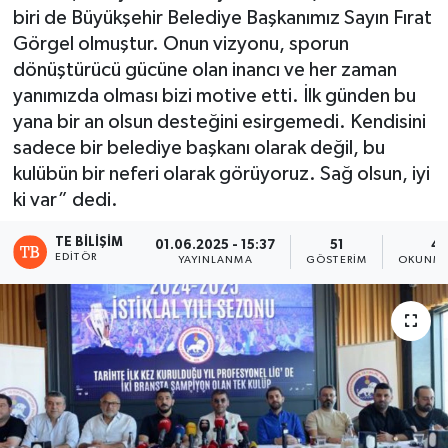
biri de Büyükşehir Belediye Başkanımız Sayın Fırat
Görgel olmuştur. Onun vizyonu, sporun
dönüştürücü gücüne olan inancı ve her zaman
yanımızda olması bizi motive etti. İlk günden bu
yana bir an olsun desteğini esirgemedi. Kendisini
sadece bir belediye başkanı olarak değil, bu
kulübün bir neferi olarak görüyoruz. Sağ olsun, iyi
ki var” dedi.
TE BILIŞIM
01.06.2025 - 15:37
51
4 
EDITÖR
YAYINLANMA
GÖSTERIM
OKUNMA