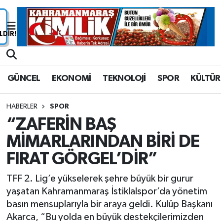
Nöbetçi Eczaneler
Hava Durumu
GÜNCEL
EKONOMİ
TEKNOLOJİ
SPOR
KÜLTÜR
Namaz Vakitleri
HABERLER
SPOR
Trafik Durumu
“ZAFERİN BAŞ
MİMARLARINDAN BİRİ DE
Süper Lig Puan Durumu ve Fikstür
FIRAT GÖRGEL’DİR”
Tüm Manşetler
TFF 2. Lig’e yükselerek şehre büyük bir gurur
Son Dakika Haberleri
yaşatan Kahramanmaraş İstiklalspor’da yönetim
basın mensuplarıyla bir araya geldi. Kulüp Başkanı
Haber Arşivi
Akarca, “Bu yolda en büyük destekçilerimizden