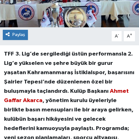
Paylaş
-
+
A
A
TFF 3. Lig’de sergilediği üstün performansla 2.
Lig’e yükselen ve şehre büyük bir gurur
yaşatan Kahramanmaraş İstiklalspor, başarısını
Şairler Tepesi’nde düzenlenen özel bir
buluşmayla taçlandırdı. Kulüp Başkanı
Ahmet
Gaffar Akarca
, yönetim kurulu üyeleriyle
birlikte basın mensupları ile bir araya gelirken,
kulübün başarı hikâyesini ve gelecek
hedeflerini kamuoyuyla paylaştı. Programda;
yeni sezon planlamaları, sporcu altyapısı,