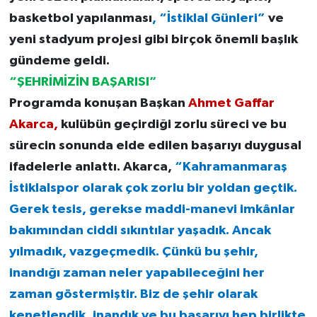
basketbol yapılanması
, “İstiklal Günleri”
ve
yeni stadyum projesi gibi birçok önemli başlık
gündeme geldi.
“ŞEHRİMİZİN BAŞARISI”
Programda konuşan Başkan
Ahmet Gaffar
Akarca,
kulübün geçirdiği zorlu süreci ve bu
sürecin sonunda elde edilen başarıyı duygusal
ifadelerle anlattı. Akarca,
“Kahramanmaraş
İstiklalspor olarak çok zorlu bir yoldan geçtik.
Gerek tesis, gerekse maddi-manevi imkânlar
bakımından ciddi sıkıntılar yaşadık. Ancak
yılmadık, vazgeçmedik. Çünkü bu şehir,
inandığı zaman neler yapabileceğini her
zaman göstermiştir. Biz de şehir olarak
kenetlendik, inandık ve bu başarıyı hep birlikte