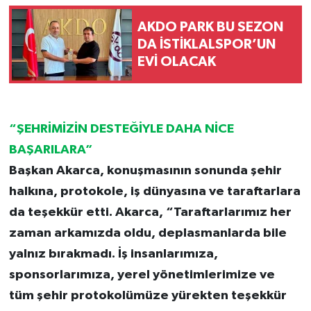
AKDO PARK BU SEZON
DA İSTİKLALSPOR’UN
EVİ OLACAK
“ŞEHRİMİZİN DESTEĞİYLE DAHA NİCE
BAŞARILARA”
Başkan Akarca, konuşmasının sonunda şehir
halkına, protokole, iş dünyasına ve taraftarlara
da teşekkür etti. Akarca, “Taraftarlarımız her
zaman arkamızda oldu, deplasmanlarda bile
yalnız bırakmadı. İş insanlarımıza,
sponsorlarımıza, yerel yönetimlerimize ve
tüm şehir protokolümüze yürekten teşekkür