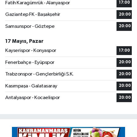
Fatih Karagümrük - Alanyaspor
17:00
Gaziantep FK - Başakşehir
20:00
Samsunspor - Göztepe
20:00
17 Mayıs, Pazar
Kayserispor - Konyaspor
17:00
Fenerbahçe - Eyüpspor
20:00
Trabzonspor - Gençlerbirliği S.K.
20:00
Kasımpaşa - Galatasaray
20:00
Antalyaspor - Kocaelispor
20:00