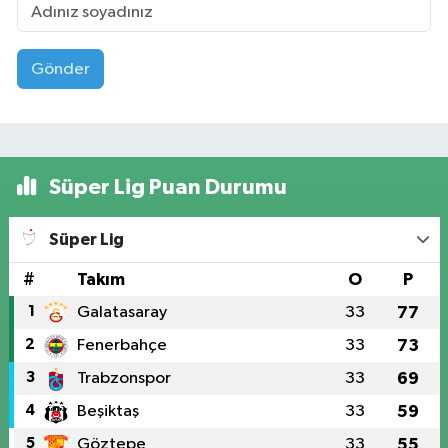
Gönder
Süper Lig Puan Durumu
Süper Lig
#
Takım
O
P
1
Galatasaray
33
77
2
Fenerbahçe
33
73
3
Trabzonspor
33
69
4
Beşiktaş
33
59
5
Göztepe
33
55