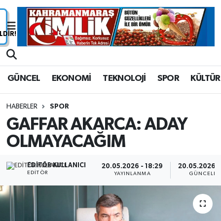
Nöbetçi Eczaneler
Hava Durumu
GÜNCEL
EKONOMİ
TEKNOLOJİ
SPOR
KÜLTÜR
Namaz Vakitleri
HABERLER
SPOR
Trafik Durumu
GAFFAR AKARCA: ADAY
OLMAYACAĞIM
Süper Lig Puan Durumu ve Fikstür
Tüm Manşetler
EDITÖR KULLANICI
20.05.2026 - 18:29
20.05.2026 -
EDITÖR
YAYINLANMA
GÜNCELLE
Son Dakika Haberleri
Haber Arşivi