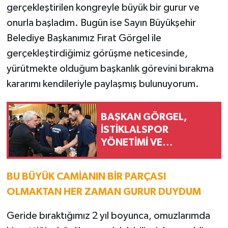
gerçekleştirilen kongreyle büyük bir gurur ve
onurla başladım. Bugün ise Sayın Büyükşehir
Belediye Başkanımız Fırat Görgel ile
gerçekleştirdiğimiz görüşme neticesinde,
yürütmekte olduğum başkanlık görevini bırakma
kararımı kendileriyle paylaşmış bulunuyorum.
BAŞKAN GÖRGEL,
İSTİKLALSPOR
YÖNETİMİ VE
FUTBOLCULARLA
BU BÜYÜK CAMİANIN BİR PARÇASI
OLMAKTAN HER ZAMAN GURUR DUYDUM
Geride bıraktığımız 2 yıl boyunca, omuzlarımda