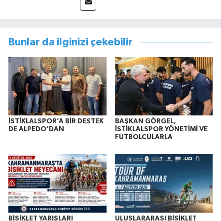
Bunlar da ilginizi çekebilir
İSTİKLALSPOR’A BİR DESTEK
BAŞKAN GÖRGEL,
DE ALPEDO’DAN
İSTİKLALSPOR YÖNETİMİ VE
FUTBOLCULARLA
BİSİKLET YARIŞLARI
ULUSLARARASI BİSİKLET