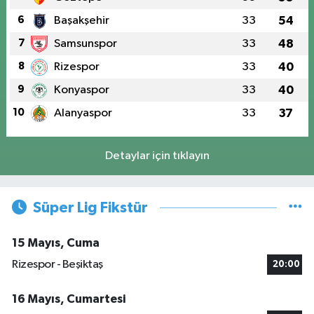
6
Başakşehir
33
54
7
Samsunspor
33
48
8
Rizespor
33
40
9
Konyaspor
33
40
10
Alanyaspor
33
37
Detaylar için tıklayın
Süper Lig Fikstür
15 Mayıs, Cuma
Rizespor - Beşiktaş
20:00
16 Mayıs, Cumartesi