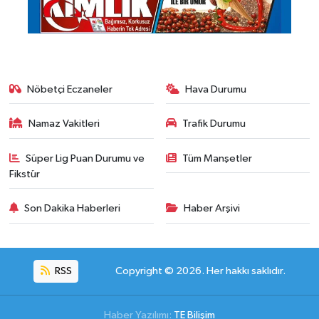
Nöbetçi Eczaneler
Hava Durumu
Namaz Vakitleri
Trafik Durumu
Süper Lig Puan Durumu ve
Tüm Manşetler
Fikstür
Son Dakika Haberleri
Haber Arşivi
RSS
Copyright © 2026. Her hakkı saklıdır.
Haber Yazılımı:
TE Bilişim